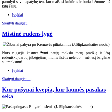
parodyti savo tapatybę ten, kur maišosi kultūros ir buriasi žmonės iš
kitų šalių.
Įvykiai
Skaityti daugiau...
Mistinė rudens lygė
Nors rugsėjis kasmet žymi naujų mokslo metų pradžią ir lėtą
rudeniškų darbų įsibėgėjimą, mums ilsėtis neleido – mėnesį baigėme
su trenksmu!
Įvykiai
Skaityti daugiau...
Kur pušynai kvepia, kur laumės pasakas
seka