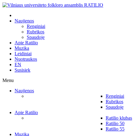
Naujienos
Renginiai
Rubrikos
Spaudoje
Apie Ratilio
Muzika
Leidiniai
Nuotraukos
EN
Susisiek
Menu
Naujienos
Renginiai
Rubrikos
Spaudoje
Apie Ratilio
Ratilio klubas
Ratilio 50
Ratilio 55
Muzika