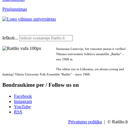
Prisijungimas
Ieškoti...
Seniausias Lietuvoje, bet visuomet jaunas ir veržlus!
Vilniaus universiteto folkloro ansamblis „Ratilio“ –
nuo 1968 m.
The oldest one in Lithuania, yet always young and
dashing! Vilnius University Folk Ensemble "Ratilio" – since 1968.
Bendraukime per / Follow us on
Facebook
Instagram
YouTube
RSS
Privatumo politika
| © Ratilio.lt