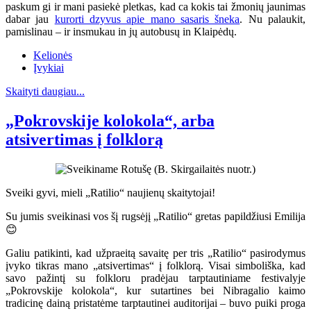
paskum gi ir mani pasiekė pletkas, kad ca kokis tai žmonių jaunimas
dabar jau
kurorti dzyvus apie mano sasaris šneka
. Nu palaukit,
pamislinau – ir insmukau in jų autobusų in Klaipėdų.
Kelionės
Įvykiai
Skaityti daugiau...
„Pokrovskije kolokola“, arba
atsivertimas į folklorą
Sveiki gyvi, mieli „Ratilio“ naujienų skaitytojai!
Su jumis sveikinasi vos šį rugsėjį „Ratilio“ gretas papildžiusi Emilija
😊
Galiu patikinti, kad užpraeitą savaitę per tris „Ratilio“ pasirodymus
įvyko tikras mano „atsivertimas“ į folklorą. Visai simboliška, kad
savo pažintį su folkloru pradėjau tarptautiniame festivalyje
„Pokrovskije kolokola“, kur sutartines bei Nibragalio kaimo
tradicinę dainą pristatėme tarptautinei auditorijai – buvo puiki proga