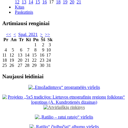
12
13
14
15
16
17
18
19
20
21
Kitas
Paskutinis
Artimiausi renginiai
<<
<
Spal. 2021
>
>>
Pr
An
Tr
Kt
Pn
Šš
Sk
1
2
3
4
5
6
7
8
9
10
11
12
13
14
15
16
17
18
19
20
21
22
23
24
25
26
27
28
29
30
31
Naujausi leidiniai