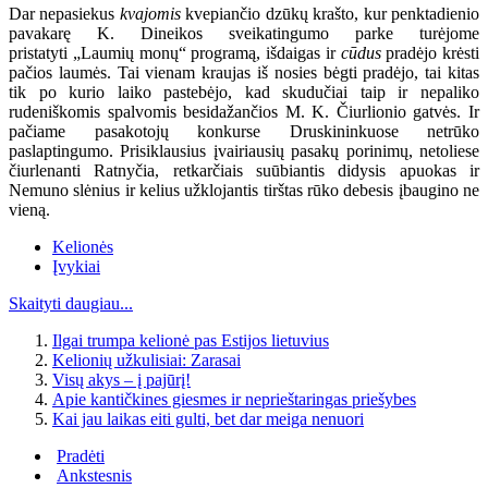
Dar nepasiekus
kvajomis
kvepiančio dzūkų krašto, kur penktadienio
pavakarę K. Dineikos sveikatingumo parke turėjome
pristatyti „Laumių monų“ programą, išdaigas ir
cūdus
pradėjo krėsti
pačios laumės. Tai vienam kraujas iš nosies bėgti pradėjo, tai kitas
tik po kurio laiko pastebėjo, kad skudučiai taip ir nepaliko
rudeniškomis spalvomis besidažančios M. K. Čiurlionio gatvės. Ir
pačiame pasakotojų konkurse Druskininkuose netrūko
paslaptingumo. Prisiklausius įvairiausių pasakų porinimų, netoliese
čiurlenanti Ratnyčia, retkarčiais suūbiantis didysis apuokas ir
Nemuno slėnius ir kelius užklojantis tirštas rūko debesis įbaugino ne
vieną.
Kelionės
Įvykiai
Skaityti daugiau...
Ilgai trumpa kelionė pas Estijos lietuvius
Kelionių užkulisiai: Zarasai
Visų akys – į pajūrį!
Apie kantičkines giesmes ir neprieštaringas priešybes
Kai jau laikas eiti gulti, bet dar meiga nenuori
Pradėti
Ankstesnis