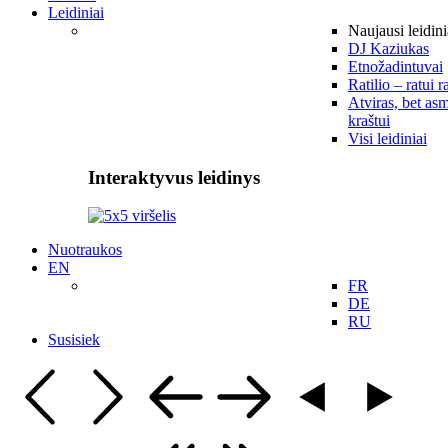
Leidiniai
Naujausi leidini
DJ Kaziukas
Etnožadintuvai
Ratilio – ratui r
Atviras, bet asm
kraštui
Visi leidiniai
Interaktyvus leidinys
Nuotraukos
EN
FR
DE
RU
Susisiek