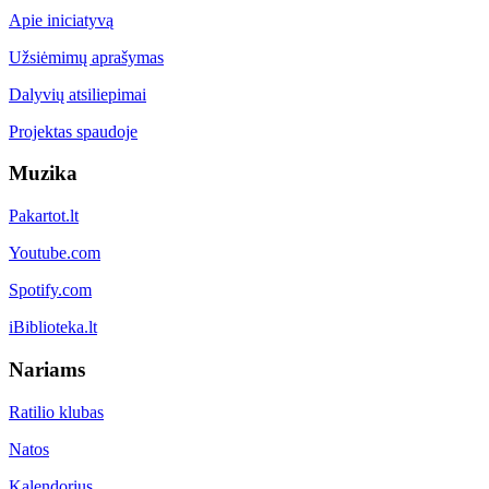
Apie iniciatyvą
Užsiėmimų aprašymas
Dalyvių atsiliepimai
Projektas spaudoje
Muzika
Pakartot.lt
Youtube.com
Spotify.com
iBiblioteka.lt
Nariams
Ratilio klubas
Natos
Kalendorius