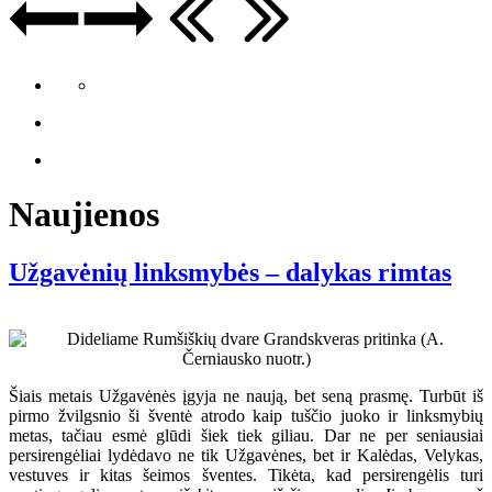
Naujienos
Užgavėnių linksmybės – dalykas rimtas
Šiais metais Užgavėnės įgyja ne naują, bet seną prasmę. Turbūt iš
pirmo žvilgsnio ši šventė atrodo kaip tuščio juoko ir linksmybių
metas, tačiau esmė glūdi šiek tiek giliau. Dar ne per seniausiai
persirengėliai lydėdavo ne tik Užgavėnes, bet ir Kalėdas, Velykas,
vestuves ir kitas šeimos šventes. Tikėta, kad persirengėlis turi