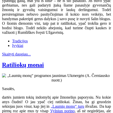
ypatingą galią, mat yra iš
kitur
– ne iš šio pasaulio. Jis buvo ypač
gerbiamas, nes gali padaryti įtaką šiame pasaulyje gyvenančių
žmonių ir gyvulių vaisingumui ir laukų derlingumui. Todėl
persirengimas nebuvo pasityčiojimas iš kokio nors veikėjo, bet
bandymas pakreipti gerus dalykus į savo pusę ir nuvyti šalin blogus.
O šiomis dienomis visi, taip pat ir ratilliokai, ypač trokšta gero ir
bodisi blogo. Todėl nekilo abejonių, kad turime čiupti kaukes ir
važiuoti į Rumšiškes švęsti Užgavėnių.
Tradicijos
Įvykiai
Skaityti daugiau...
Ratiliokų monai
Sasułės,
dartės jumiem tokių indomybį apie žmonelius paporysiu. Nu kokie
anys čiudni! O jau ypač ciej ratiliokai. Žinau, ba gi gruodzin
sekiojau juos visur, kap jiej in
„Laumių monų“ turų
išvažau. Da kap
pirmų roz apie mus ty visap
Vylniun porino
, aš nė negirdėjau, ale