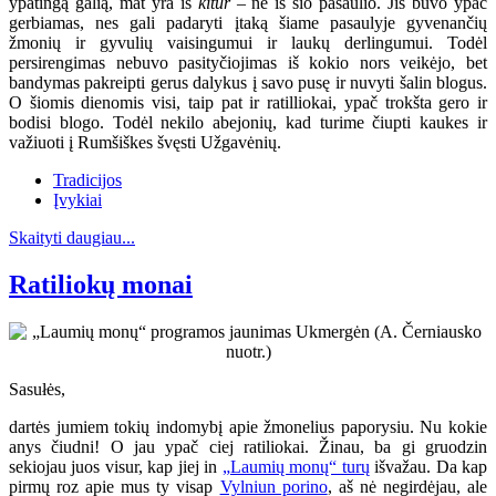
ypatingą galią, mat yra iš
kitur
– ne iš šio pasaulio. Jis buvo ypač
gerbiamas, nes gali padaryti įtaką šiame pasaulyje gyvenančių
žmonių ir gyvulių vaisingumui ir laukų derlingumui. Todėl
persirengimas nebuvo pasityčiojimas iš kokio nors veikėjo, bet
bandymas pakreipti gerus dalykus į savo pusę ir nuvyti šalin blogus.
O šiomis dienomis visi, taip pat ir ratilliokai, ypač trokšta gero ir
bodisi blogo. Todėl nekilo abejonių, kad turime čiupti kaukes ir
važiuoti į Rumšiškes švęsti Užgavėnių.
Tradicijos
Įvykiai
Skaityti daugiau...
Ratiliokų monai
Sasułės,
dartės jumiem tokių indomybį apie žmonelius paporysiu. Nu kokie
anys čiudni! O jau ypač ciej ratiliokai. Žinau, ba gi gruodzin
sekiojau juos visur, kap jiej in
„Laumių monų“ turų
išvažau. Da kap
pirmų roz apie mus ty visap
Vylniun porino
, aš nė negirdėjau, ale