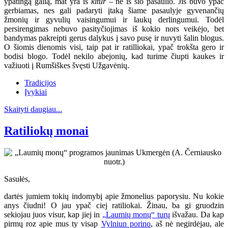
ypatingą galią, mat yra iš
kitur
– ne iš šio pasaulio. Jis buvo ypač
gerbiamas, nes gali padaryti įtaką šiame pasaulyje gyvenančių
žmonių ir gyvulių vaisingumui ir laukų derlingumui. Todėl
persirengimas nebuvo pasityčiojimas iš kokio nors veikėjo, bet
bandymas pakreipti gerus dalykus į savo pusę ir nuvyti šalin blogus.
O šiomis dienomis visi, taip pat ir ratilliokai, ypač trokšta gero ir
bodisi blogo. Todėl nekilo abejonių, kad turime čiupti kaukes ir
važiuoti į Rumšiškes švęsti Užgavėnių.
Tradicijos
Įvykiai
Skaityti daugiau...
Ratiliokų monai
Sasułės,
dartės jumiem tokių indomybį apie žmonelius paporysiu. Nu kokie
anys čiudni! O jau ypač ciej ratiliokai. Žinau, ba gi gruodzin
sekiojau juos visur, kap jiej in
„Laumių monų“ turų
išvažau. Da kap
pirmų roz apie mus ty visap
Vylniun porino
, aš nė negirdėjau, ale