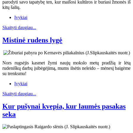
parodyti savo tapatybę ten, kur maišosi kultūros ir buriasi žmonės iš
kitų šalių.
Įvykiai
Skaityti daugiau...
Mistinė rudens lygė
Nors rugsėjis kasmet žymi naujų mokslo metų pradžią ir lėtą
rudeniškų darbų įsibėgėjimą, mums ilsėtis neleido – mėnesį baigėme
su trenksmu!
Įvykiai
Skaityti daugiau...
Kur pušynai kvepia, kur laumės pasakas
seka