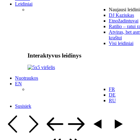
Leidiniai
Naujausi leidini
DJ Kaziukas
Etnožadintuvai
Ratilio – ratui r
Atviras, bet asm
kraštui
Visi leidiniai
Interaktyvus leidinys
Nuotraukos
EN
FR
DE
RU
Susisiek