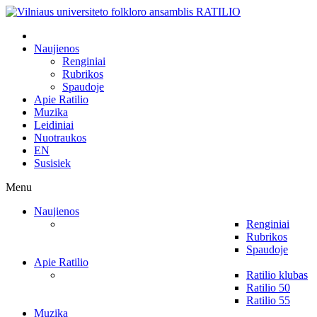
Naujienos
Renginiai
Rubrikos
Spaudoje
Apie Ratilio
Muzika
Leidiniai
Nuotraukos
EN
Susisiek
Menu
Naujienos
Renginiai
Rubrikos
Spaudoje
Apie Ratilio
Ratilio klubas
Ratilio 50
Ratilio 55
Muzika