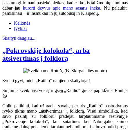
paskum gi ir mani pasiekė pletkas, kad ca kokis tai žmonių jaunimas
dabar jau
kurorti dzyvus apie mano sasaris šneka
. Nu palaukit,
pamislinau – ir insmukau in jų autobusų in Klaipėdų.
Kelionės
Įvykiai
Skaityti daugiau...
„Pokrovskije kolokola“, arba
atsivertimas į folklorą
Sveiki gyvi, mieli „Ratilio“ naujienų skaitytojai!
Su jumis sveikinasi vos šį rugsėjį „Ratilio“ gretas papildžiusi Emilija
😊
Galiu patikinti, kad užpraeitą savaitę per tris „Ratilio“ pasirodymus
įvyko tikras mano „atsivertimas“ į folklorą. Visai simboliška, kad
savo pažintį su folkloru pradėjau tarptautiniame festivalyje
„Pokrovskije kolokola“, kur sutartines bei Nibragalio kaimo
tradicinę dainą pristatėme tarptautinei auditorijai – buvo puiki proga