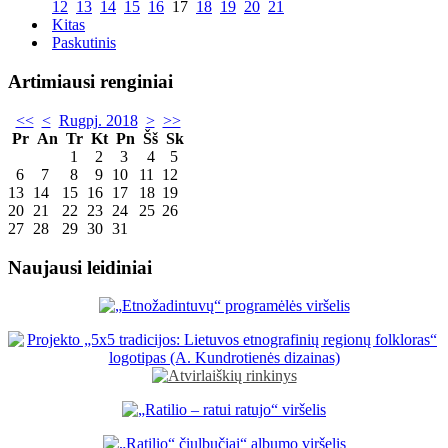
12
13
14
15
16
17
18
19
20
21
Kitas
Paskutinis
Artimiausi renginiai
<<
<
Rugpj. 2018
>
>>
Pr
An
Tr
Kt
Pn
Šš
Sk
1
2
3
4
5
6
7
8
9
10
11
12
13
14
15
16
17
18
19
20
21
22
23
24
25
26
27
28
29
30
31
Naujausi leidiniai