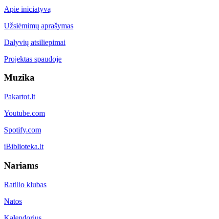
Apie iniciatyvą
Užsiėmimų aprašymas
Dalyvių atsiliepimai
Projektas spaudoje
Muzika
Pakartot.lt
Youtube.com
Spotify.com
iBiblioteka.lt
Nariams
Ratilio klubas
Natos
Kalendorius