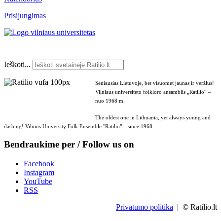
Prisijungimas
Ieškoti...
Seniausias Lietuvoje, bet visuomet jaunas ir veržlus!
Vilniaus universiteto folkloro ansamblis „Ratilio“ –
nuo 1968 m.
The oldest one in Lithuania, yet always young and
dashing! Vilnius University Folk Ensemble "Ratilio" – since 1968.
Bendraukime per / Follow us on
Facebook
Instagram
YouTube
RSS
Privatumo politika
| © Ratilio.lt