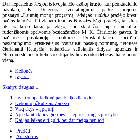
Dar nepasiekus
kvajomis
kvepiančio dzūkų krašto, kur penktadienio
pavakarę K. Dineikos sveikatingumo parke turėjome
pristatyti „Laumių monų“ programą, išdaigas ir
cūdus
pradėjo krėsti
pačios laumės. Tai vienam kraujas iš nosies bėgti pradėjo, tai kitas
tik po kurio laiko pastebėjo, kad skudučiai taip ir nepaliko
rudeniškomis spalvomis besidažančios M. K. Čiurlionio gatvės. Ir
pačiame pasakotojų konkurse Druskininkuose netrūko
paslaptingumo. Prisiklausius įvairiausių pasakų porinimų, netoliese
čiurlenanti Ratnyčia, retkarčiais suūbiantis didysis apuokas ir
Nemuno slėnius ir kelius užklojantis tirštas rūko debesis įbaugino ne
vieną.
Kelionės
Įvykiai
Skaityti daugiau...
Ilgai trumpa kelionė pas Estijos lietuvius
Kelionių užkulisiai: Zarasai
Visų akys – į pajūrį!
Apie kantičkines giesmes ir neprieštaringas priešybes
Kai jau laikas eiti gulti, bet dar meiga nenuori
Pradėti
Ankstesnis