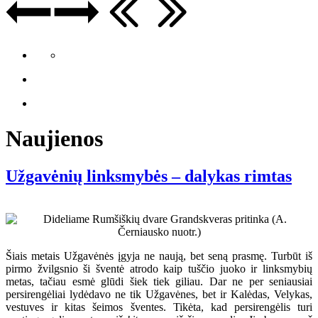
Naujienos
Užgavėnių linksmybės – dalykas rimtas
Šiais metais Užgavėnės įgyja ne naują, bet seną prasmę. Turbūt iš
pirmo žvilgsnio ši šventė atrodo kaip tuščio juoko ir linksmybių
metas, tačiau esmė glūdi šiek tiek giliau. Dar ne per seniausiai
persirengėliai lydėdavo ne tik Užgavėnes, bet ir Kalėdas, Velykas,
vestuves ir kitas šeimos šventes. Tikėta, kad persirengėlis turi