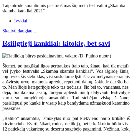
Taip atrodė karantininis pasiruošimas šių metų festivaliui „Skamba
skamba kankliai 2021“.
Įvykiai
Skaityti daugiau...
Išsiilgtieji kankliai: kitokie, bet savi
Šiemet, po tragiškai ilgos pertraukos (taip taip, žinau, kad tik metai),
vėl įvyko festivalis „Skamba skamba kankliai“. Vos išgirdę žinią,
jog įvyks šis stebuklas, visi suskatome lįsti iš savo mėlynais ekranais
apšviestų urvų, matuotis aprėdų, repetuoti dainų, šokių ir dar šio bei
to. Man šioje kategorijoje teko tas trečiasis, šio bei to, variantas, nes,
deja, braukdama ašarą, turėjau apleisti mintį dalyvauti festivalyje
kartu su numylėtuoju ansambliu. Tad stebėjau viską iš šono,
pasislėpusi po kauke ir visaip kaip bandydama užmaskuoti karantino
pasekmes.
„Ratilio“ ansamblis, išmokytas nuo pat kiekvieno nario krikšto iš
kirvio sriubą išvirti, šįkart, rodos, ne tik ją, bet ir kažkokiu būdu visą
12 patiekalų vakarienę su desertu sugebėjo pagaminti. Nežinau, kokį