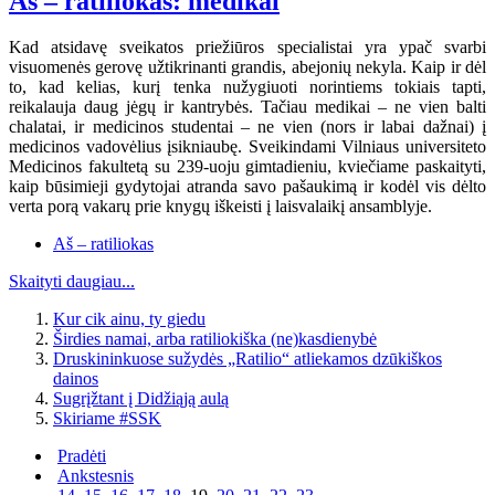
Aš – ratiliokas: medikai
Kad atsidavę sveikatos priežiūros specialistai yra ypač svarbi
visuomenės gerovę užtikrinanti grandis, abejonių nekyla. Kaip ir dėl
to, kad kelias, kurį tenka nužygiuoti norintiems tokiais tapti,
reikalauja daug jėgų ir kantrybės. Tačiau medikai – ne vien balti
chalatai, ir medicinos studentai – ne vien (nors ir labai dažnai) į
medicinos vadovėlius įsikniaubę. Sveikindami Vilniaus universiteto
Medicinos fakultetą su 239-uoju gimtadieniu, kviečiame paskaityti,
kaip būsimieji gydytojai atranda savo pašaukimą ir kodėl vis dėlto
verta porą vakarų prie knygų iškeisti į laisvalaikį ansamblyje.
Aš – ratiliokas
Skaityti daugiau...
Kur cik ainu, ty giedu
Širdies namai, arba ratiliokiška (ne)kasdienybė
Druskininkuose sužydės „Ratilio“ atliekamos dzūkiškos
dainos
Sugrįžtant į Didžiąją aulą
Skiriame #SSK
Pradėti
Ankstesnis