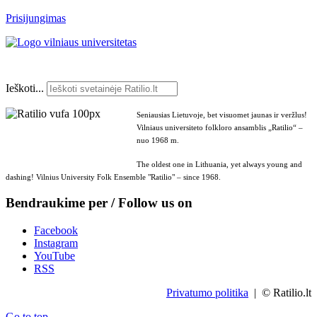
Prisijungimas
Ieškoti...
Seniausias Lietuvoje, bet visuomet jaunas ir veržlus!
Vilniaus universiteto folkloro ansamblis „Ratilio“ –
nuo 1968 m.
The oldest one in Lithuania, yet always young and
dashing! Vilnius University Folk Ensemble "Ratilio" – since 1968.
Bendraukime per / Follow us on
Facebook
Instagram
YouTube
RSS
Privatumo politika
| © Ratilio.lt
Go to top