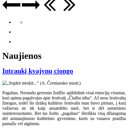
Naujienos
Intraukį kvajynų ciongo
Pagaliau. Nerandu geresnio žodžio apibūdinti visai emocijų visumai,
kuri apima pagalvojus apie festivalį „Čiulba ulba“. Aš nesu festivalių
žmogus, todėl šis dzūkų kultūros festivalis man buvo pirmas, į kurį
važiavau ne tik kaip ansamblio narė, bet ir dėl asmeninio
suinteresuotumo. Bet tas žodis „pagaliau“ išreiškia visą džiaugsmą
dėl atsinaujinusio kultūrinio gyvenimo, kuris su vasaros pradžia
pamažu vėl atgimsta.