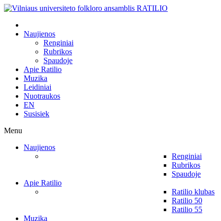
Naujienos
Renginiai
Rubrikos
Spaudoje
Apie Ratilio
Muzika
Leidiniai
Nuotraukos
EN
Susisiek
Menu
Naujienos
Renginiai
Rubrikos
Spaudoje
Apie Ratilio
Ratilio klubas
Ratilio 50
Ratilio 55
Muzika