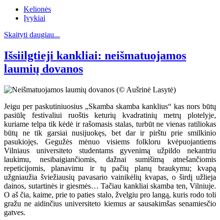
Kelionės
Įvykiai
Skaityti daugiau...
Išsiilgtieji kankliai: neišmatuojamos
laumių dovanos
Jeigu per paskutiniuosius „Skamba skamba kanklius“ kas nors būtų
pasiūlę festivaliui ruoštis keturių kvadratinių metrų plotelyje,
kuriame telpa tik kėdė ir rašomasis stalas, turbūt ne vienas ratiliokas
būtų ne tik garsiai nusijuokęs, bet dar ir pirštu prie smilkinio
pasukiojęs. Gegužės mėnuo visiems folkloru kvėpuojantiems
Vilniaus universiteto studentams gyvenimą užpildo nekantriu
laukimu, nesibaigiančiomis, dažnai sumišimą atnešančiomis
repeticijomis, planavimu ir tų pačių planų braukymu; kvapą
užgniaužia šviežiausių pavasario vainikėlių kvapas, o širdį užlieja
dainos, sutartinės ir giesmės… Tačiau kankliai skamba ten, Vilniuje.
O aš čia, kaime, prie to paties stalo, žvelgiu pro langą, kuris rodo toli
gražu ne aidinčius universiteto kiemus ar sausakimšas senamiesčio
gatves.