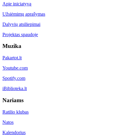
Apie iniciatyvą
Užsiėmimų aprašymas
Dalyvių atsiliepimai
Projektas spaudoje
Muzika
Pakartot.lt
Youtube.com
Spotify.com
iBiblioteka.lt
Nariams
Ratilio klubas
Natos
Kalendorius