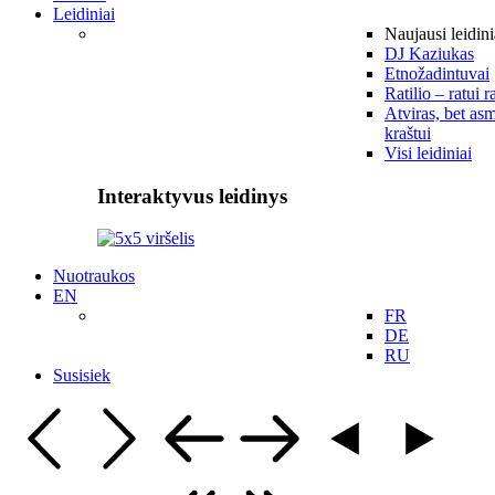
Leidiniai
Naujausi leidini
DJ Kaziukas
Etnožadintuvai
Ratilio – ratui r
Atviras, bet asm
kraštui
Visi leidiniai
Interaktyvus leidinys
Nuotraukos
EN
FR
DE
RU
Susisiek