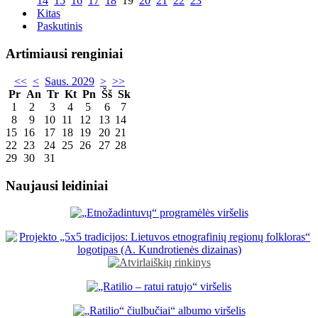
14
15
16
17
18
19
20
21
22
23
Kitas
Paskutinis
Artimiausi renginiai
<<
<
Saus. 2029
>
>>
Pr
An
Tr
Kt
Pn
Šš
Sk
1
2
3
4
5
6
7
8
9
10
11
12
13
14
15
16
17
18
19
20
21
22
23
24
25
26
27
28
29
30
31
Naujausi leidiniai