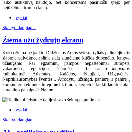
laiko atsuktuvą naudojo, bet koncertams pasiruošti spėjo per
neįtikėtinai trumpą laiką.
Įvykiai
Skaityti daugiau...
Žiema užu žydrųjų ekranų
Kokia žiema be jaukių Didžiosios Aulos šviesų, tyliais palinkėjimais
slaptoje palydimo, aplink stalą siunčiamo kūčios dubenėlio, lengvo
džiaugsmo, kai egzaminų įtampos nepastebimai sutirpsta
vakaronėse, repeticijose, šėlionėse – be sausio
lengvatos
ratiliokams? Adventas, Kalėdos, Naujieji, Užgavėnės,
Nepriklausomybės šventės... Atrodytų, užsnigti, paniurę ir panirę į
kompiuterių ekranus turėjome tik tūnoti, kerpėti ir laukti laukti laukti
karantino pabaigos? Na, ne.
Įvykiai
Skaityti daugiau...