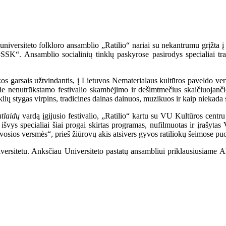
universiteto folkloro ansamblio „Ratilio“ nariai su nekantrumu grįžta į
e #SSK“. Ansamblio socialinių tinklų paskyrose pasirodys specialiai tr
s garsais užtvindantis, į Lietuvos Nematerialaus kultūros paveldo vert
prie nenutrūkstamo festivalio skambėjimo ir dešimtmečius skaičiuojanči
nklių stygas virpins, tradicines dainas dainuos, muzikuos ir kaip niekad
atlaidų
vardą įgijusio festivalio, „Ratilio“ kartu su VU Kultūros cent
vys specialiai šiai progai skirtas programas, nufilmuotas ir įrašytas 
gyvosios versmės“, prieš žiūrovų akis atsivers gyvos ratiliokų šeimose puo
iversitetu. Anksčiau Universiteto pastatų ansambliui priklausiusiame 