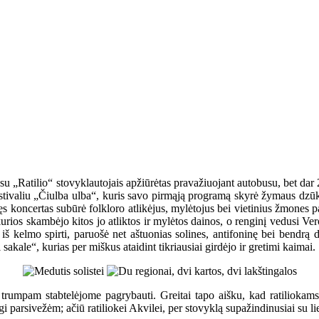
 su „Ratilio“ stovyklautojais apžiūrėtas pravažiuojant autobusu, bet dar
 festivaliu „Čiulba ulba“, kuris savo pirmąją programą skyrė žymaus d
ncertas subūrė folkloro atlikėjus, mylėtojus bei vietinius žmones pabū
kurios skambėjo kitos jo atliktos ir mylėtos dainos, o renginį vedusi Vero
iš kelmo spirti, paruošė net aštuonias solines, antifoninę bei bendrą da
akale“, kurias per miškus ataidint tikriausiai girdėjo ir gretimi kaimai.
 trumpam stabtelėjome pagrybauti. Greitai tapo aišku, kad ratiliokam
i parsivežėm; ačiū ratiliokei Akvilei, per stovyklą supažindinusiai su l