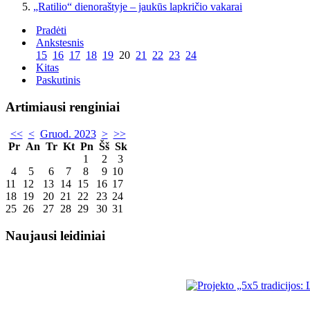
„Ratilio“ dienoraštyje – jaukūs lapkričio vakarai
Pradėti
Ankstesnis
15
16
17
18
19
20
21
22
23
24
Kitas
Paskutinis
Artimiausi renginiai
<<
<
Gruod. 2023
>
>>
Pr
An
Tr
Kt
Pn
Šš
Sk
1
2
3
4
5
6
7
8
9
10
11
12
13
14
15
16
17
18
19
20
21
22
23
24
25
26
27
28
29
30
31
Naujausi leidiniai