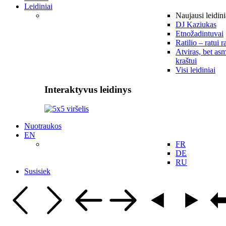
Leidiniai
Naujausi leidini
DJ Kaziukas
Etnožadintuvai
Ratilio – ratui r
Atviras, bet asm
kraštui
Visi leidiniai
Interaktyvus leidinys
Nuotraukos
EN
FR
DE
RU
Susisiek