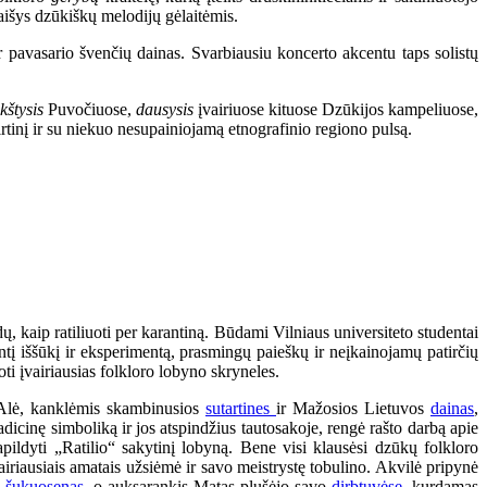
aišys dzūkiškų melodijų gėlaitėmis.
r pavasario švenčių dainas. Svarbiausiu koncerto akcentu taps solistų
kštysis
Puvočiuose,
dausysis
įvairiuose kituose Dzūkijos kampeliuose,
rtinį ir su niekuo nesupainiojamą etnografinio regiono pulsą.
kaip ratiliuoti per karantiną. Būdami Vilniaus universiteto studentai
antį iššūkį ir eksperimentą, prasmingų paieškų ir neįkainojamų patirčių
oti įvairiausias folkloro lobyno skryneles.
a Alė, kanklėmis skambinusios
sutartines
ir Mažosios Lietuvos
dainas
,
dicinę simboliką ir jos atspindžius tautosakoje, rengė rašto darbą apie
pildyti „Ratilio“ sakytinį lobyną. Bene visi klausėsi dzūkų folkloro
iriausiais amatais užsiėmė ir savo meistrystę tobulino. Akvilė pripynė
s
šukuosenas
, o auksarankis Matas plušėjo savo
dirbtuvėse
, kurdamas