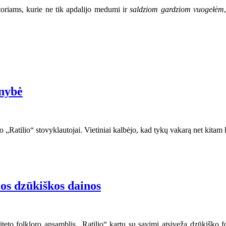
toriams, kurie ne tik apdalijo medumi ir
saldziom gardziom vuogełėm
enybė
„Ratilio“ stovyklautojai. Vietiniai kalbėjo, kad tykų vakarą net kitam ka
os dzūkiškos dainos
siteto folkloro ansamblis „Ratilio“ kartu su savimi atsiveža dzūkiško 