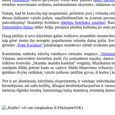
rėmelius senoviniams aviliams, meistraudamas skrynutes, siūdamas odini
Nutarę, kad be koncertų irgi neapsieisim, perkėlėm juos į virtualią er
dienas dalijomės vaizdo įrašais, supažindinančiais su įvairiais pavasa
pakvailiojimų! Skambėjo Kristinos
stiklinių buteliukų sutartinė
, Ras
Sūpuoklines dainas
atliko Julija, pasupusi pliušinį katinuką po stalu 
Daug plušėjo ir savo kūrybines galias realizavo ansamblio montavimo 
taip gimė mums dar neregėto populiarumo sulaukę dainų įrašai. Soc
giesmės
„Pone Karaliau“
palaimingas skambesys meldė sveikatos pasa
Karantininę ratiliokų kūrybą vainikavo virtualus renginys
„Skiriam
Vilniaus universiteto kiemelius įnešė čia suskambusi muzika, dainos ir
folkloro festivalio „Skamba skamba kankliai“ renginių. Muzikantai neg
sutalpinti iššūkį priėmė kartu su vadove Milda filmavimus režisavęs M
gimtines išvykę ratiliokai, vaizdo įrašuose įamžinę gyvas, iš kartos į k
Net ir po įdomiausių kūrybinių eksperimentų ir vaisingo individual
klestelėjusius ant salės kėdžių, džiugiai besišnekučiuojančius ir vienus
mėnesių išgirdus bendrą, harmoningą balsų skambesį, tremtinių dainos