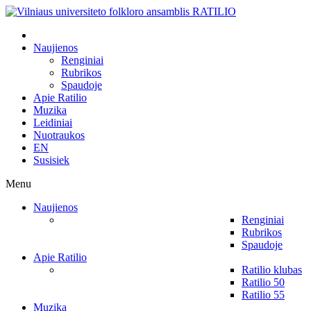
Naujienos
Renginiai
Rubrikos
Spaudoje
Apie Ratilio
Muzika
Leidiniai
Nuotraukos
EN
Susisiek
Menu
Naujienos
Renginiai
Rubrikos
Spaudoje
Apie Ratilio
Ratilio klubas
Ratilio 50
Ratilio 55
Muzika