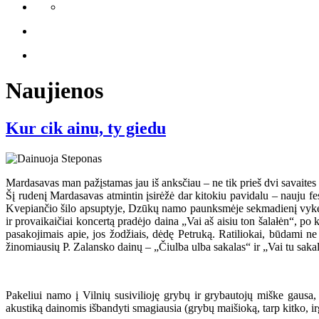
Naujienos
Kur cik ainu, ty giedu
Mardasavas man pažįstamas jau iš anksčiau – ne tik prieš dvi savaites
Šį rudenį Mardasavas atmintin įsirėžė dar kitokiu pavidalu – nauju
Kvepiančio šilo apsuptyje, Dzūkų namo paunksmėje sekmadienį vykęs ko
ir provaikaičiai koncertą pradėjo daina „Vai aš aisiu ton šalałėn“, po 
pasakojimais apie, jos žodžiais, dėdę Petruką. Ratiliokai, būdami ne 
žinomiausių P. Zalansko dainų – „Čiulba ulba sakalas“ ir „Vai tu sakal s
Pakeliui namo į Vilnių susivilioję grybų ir grybautojų miške gausa,
akustiką dainomis išbandyti smagiausia (grybų maišioką, tarp kitko, irg