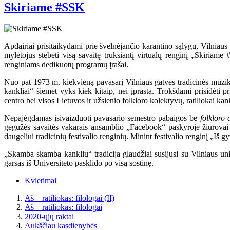
Skiriame #SSK
Apdairiai prisitaikydami prie švelnėjančio karantino sąlygų, Vilniaus 
mylėtojus stebėti visą savaitę truksiantį virtualų renginį „Skiriam
renginiams dedikuotų programų įrašai.
Nuo pat 1973 m. kiekvieną pavasarį Vilniaus gatves tradicinės muziko
kankliai“ šiemet vyks kiek kitaip, nei įprasta. Trokšdami prisidėti 
centro bei visos Lietuvos ir užsienio folkloro kolektyvų, ratiliokai ka
Nepajėgdamas įsivaizduoti pavasario semestro pabaigos be
folkloro 
gegužės savaitės vakarais ansamblio „Facebook“ paskyroje žiūrovai iš
daugeliui tradicinių festivalio renginių. Minint festivalio renginį „Iš 
„Skamba skamba kanklių“ tradicija glaudžiai susijusi su Vilniaus un
garsas iš Universiteto pasklido po visą sostinę.
Kvietimai
Aš – ratiliokas: filologai (II)
Aš – ratiliokas: filologai
2020-ųjų raktai
Aukščiau kasdienybės