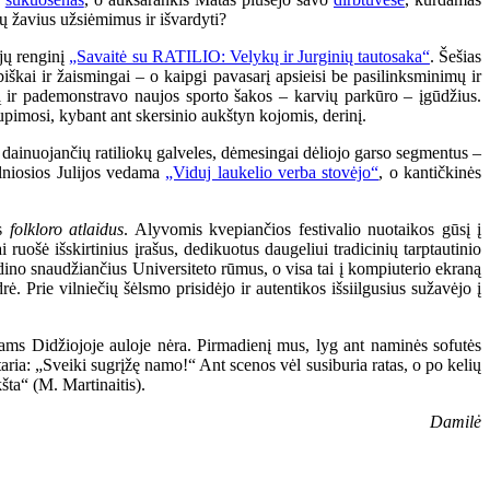
sų žavius užsiėmimus ir išvardyti?
ijų renginį
„Savaitė su RATILIO: Velykų ir Jurginių tautosaka“
. Šešias
biškai ir žaismingai – o kaipgi pavasarį apsieisi be pasilinksminimų ir
 ir pademonstravo naujos sporto šakos – karvių parkūro – įgūdžius.
supimosi, kybant ant skersinio aukštyn kojomis, derinį.
dainuojančių ratiliokų galveles, dėmesingai dėliojo garso segmentus –
elniosios Julijos vedama
„Viduj laukelio verba stovėjo“
, o kantičkinės
us
folkloro atlaidus
. Alyvomis kvepiančios festivalio nuotaikos gūsį į
ruošė išskirtinius įrašus, dedikuotus daugeliui tradicinių tarptautinio
dino snaudžiančius Universiteto rūmus, o visa tai į kompiuterio ekraną
 Prie vilniečių šėlsmo prisidėjo ir autentikos išsiilgusius sužavėjo į
ams Didžiojoje auloje nėra. Pirmadienį mus, lyg ant naminės sofutės
štaria: „Sveiki sugrįžę namo!“ Ant scenos vėl susiburia ratas, o po kelių
ta“ (M. Martinaitis).
Damilė