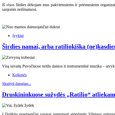
Iš visos širdies dėkojam mus pakvietusiems ir priėmusiems organiza
saujomis neišmatuosi.
Įvykiai
Širdies namai, arba ratiliokiška (ne)kasdi
Visą savaitę Puvočiuose netilo dainos ir instrumentinė muzika – atvyko 
Kelionės
Skaityti daugiau...
Druskininkuose sužydės „Ratilio“ atliekam
Į Dzūkiją praeinančiai vasarai pamojuoti atriedantis Vilniaus univer