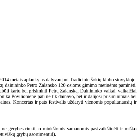
 2014 metais aplankytas dalyvaujant Tradicinių šokių klubo stovykloje.
zūkų dainininko Petro Zalansko 120-osioms gimimo metinėms paminėti.
ti kartu bei prisiminti Petrą Zalanską. Dainininko vaikai, vaikaičiai
nika Povilionienė pati ne tik dainavo, bet ir dalijosi prisiminimais bei
inas. Koncertas ir pats festivalis uždaryti vienomis populiariausių ir
s ne gėrybes rinkti, o minkštomis samanomis pasivaikštinėti ir miško
ietuviškų grybų asortimentu!).