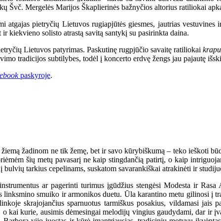
kų Švč. Mergelės Marijos Škaplierinės bažnyčios altorius ratiliokai apk
 atgajas pietryčių Lietuvos rugiapjūtės giesmes, jautrias vestuvines i
 ir kiekvieno solisto atrastą savitą santykį su pasirinkta daina.
etryčių Lietuvos patyrimas. Paskutinę rugpjūčio savaitę ratiliokai
krapu
mo tradicijos subtilybes, todėl į koncerto erdvę žengs jau pajautę išski
ebook
paskyroje
.
emą žadinom ne tik žemę, bet ir savo kūrybiškumą – teko ieškoti būdų, 
priėmėm šių metų pavasarį ne kaip stingdančią patirtį, o kaip intriguoj
į bulvių tarkius cepelinams, suskatom savarankiškai atrakinėti ir studiju
 instrumentus ar pagerinti turimus įgūdžius stengėsi Modesta ir Ras
 linksmino smuiko ir armonikos duetu. Ūla karantino metu gilinosi į tra
nkoje skrajojančius sparnuotus tarmiškus posakius, vildamasi jais pa
, o kai kurie, ausimis dėmesingai melodijų vingius gaudydami, dar ir įva
, Barbora vijo juostas ir kūrė įmantriausias, tradicinių motyvų įkvėpta