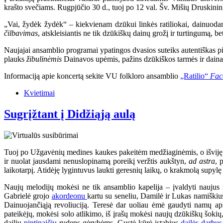
krašto svečiams. Rugpjūčio 30 d., tuoj po 12 val. Šv. Mišių Druskinin
„Vai, žydėk žydėk“ – kiekvienam dzūkui linkės ratiliokai, dainuodami
čilbavimas
, atskleisiantis ne tik dzūkiškų dainų grožį ir turtingumą, bet
Naujajai ansamblio programai ypatingos dvasios suteiks autentiškas pi
plauks
žibulinėmis
Dainavos upėmis, pažins dzūkiškos tarmės ir dainavi
Informaciją apie koncertą sekite VU folkloro ansamblio
„Ratilio“
Fac
Kvietimai
Sugrįžtant į Didžiąją aulą
Tuoj po Užgavėnių medines kaukes pakeitėm medžiaginėmis, o išviję ži
ir nuolat jausdami nenuslopinamą poreikį veržtis aukštyn,
ad astra
, 
laikotarpį. Atidėję lygintuvus laukti geresnių laikų, o krakmolą supylę 
Naujų melodijų mokėsi ne tik ansamblio kapelija – įvaldyti naujus
Gabrielė grojo
akordeonu
kartu su seneliu, Damilė ir Lukas namiškius
Dainuojančiąją revoliuciją. Teresė dar uoliau ėmė gaudyti namų apli
pateikėjų, mokėsi solo atlikimo, iš įrašų mokėsi naujų dzūkiškų šokių
dailių
pintinaičių
rudens gėrybėms, Gustė kūrė įstabius
dailės darbus