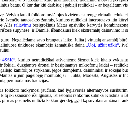
us batus. O kur dar kiti darbštieji gabieji ratiliokai – ar begalėtum vi
dvę. Velykų laukti folkloro mylėtojus kvietėme surengę virtualių edukac
rio švenčių tautosakos žanrais, kuriuos ratiliokai interpretavo itin kūry
os Alės
raliavimu
besigrožintis Matas apsivilko karvytės kombinezoną
parištose sūpynėse, ir Damilė, išbandžiusi kiek ekstremalų dainavimo ir 
guru. Negailėdama savo brangaus laiko, Julita į virtualų ansamblį būrė 
ialiniuose tinkluose skambėjo žemaitiška daina
„Uoj, ūžkit ūžkit“
, šv
uliui.
e #SSK“
, kuriuo netradiciškai atšventėme šiemet kiek kitaip vykusi
 šokiai, dūzgiantys dronai ir besipinantys mikrofonų laidai – ratiliokai 
ailėjo kanifolijos strykams, jėgos dumplėms, dainininkai ir šokėjai bu
antas ir jam pagelbėję montuotojai – Julita, Modesta, Augustas ir Indrė.
artą perduodamas tradicijas.
aus folkloro mokymosi jaučiam, kad lygiavertės alternatyvos susibūrim
 kitų iki skausmo išsiilgusius, ištiestomis rankomis sutinka Kristina ir i
 pirmas posmelis nulūžta kažkur gerklėj, „gal ką suvokus amžina ir aukš