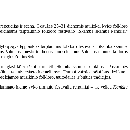
 repeticijas ir sceną. Gegužės 25–31 dienomis ratiliokai kvies folkloro
adiciniams tarptautinio folkloro festivalio „Skamba skamba kankliai“
ybių sąvadą įtrauktas tarptautinis folkloro festivalis „Skamba skamba
os Vilniaus miesto tradicijos, puoselėjamos Vilniaus etninės kultūros
a smagius šokius šoks!
ru rengiasi kūrybiškai paminėti „Skamba skamba kanklius“. Paskutinės
Vilniaus universiteto kiemeliuose. Trumpi vaizdo įrašai bus dedikuoti
selėjamos muzikinio folkloro, tautodailės ir buities tradicijos.
Alumnato kieme vyko pirmųjų festivalių renginiai – tik vėliau
Kanklių