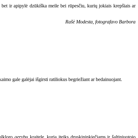
, bet ir apipylė dzūkiška meile bei rūpesčiu, kurių jokiais krepšiais ar
Rašė Modesta, fotografavo Barbora
imo gale galėjai išgirsti ratiliokus begriežiant ar bedainuojant.
folkloro
gerybų
kraitelę, kurią įteiks druskininkiečiams ir šaltiniuotojo