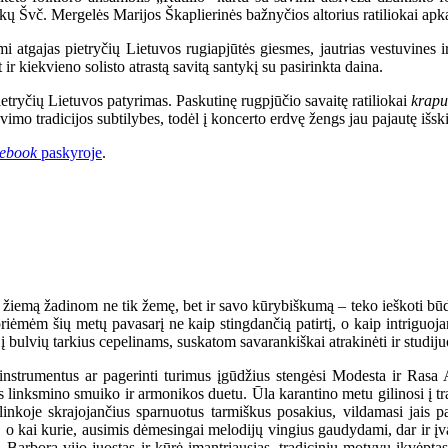
kų Švč. Mergelės Marijos Škaplierinės bažnyčios altorius ratiliokai apk
 atgajas pietryčių Lietuvos rugiapjūtės giesmes, jautrias vestuvines i
 ir kiekvieno solisto atrastą savitą santykį su pasirinkta daina.
etryčių Lietuvos patyrimas. Paskutinę rugpjūčio savaitę ratiliokai
krapu
mo tradicijos subtilybes, todėl į koncerto erdvę žengs jau pajautę išski
ebook
paskyroje
.
emą žadinom ne tik žemę, bet ir savo kūrybiškumą – teko ieškoti būdų, 
priėmėm šių metų pavasarį ne kaip stingdančią patirtį, o kaip intriguoj
į bulvių tarkius cepelinams, suskatom savarankiškai atrakinėti ir studiju
 instrumentus ar pagerinti turimus įgūdžius stengėsi Modesta ir Ras
 linksmino smuiko ir armonikos duetu. Ūla karantino metu gilinosi į tra
nkoje skrajojančius sparnuotus tarmiškus posakius, vildamasi jais pa
, o kai kurie, ausimis dėmesingai melodijų vingius gaudydami, dar ir įva
, Barbora vijo juostas ir kūrė įmantriausias, tradicinių motyvų įkvėpta