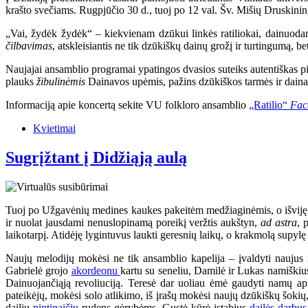
krašto svečiams. Rugpjūčio 30 d., tuoj po 12 val. Šv. Mišių Druskinin
„Vai, žydėk žydėk“ – kiekvienam dzūkui linkės ratiliokai, dainuodami
čilbavimas
, atskleisiantis ne tik dzūkiškų dainų grožį ir turtingumą, bet
Naujajai ansamblio programai ypatingos dvasios suteiks autentiškas pi
plauks
žibulinėmis
Dainavos upėmis, pažins dzūkiškos tarmės ir dainavi
Informaciją apie koncertą sekite VU folkloro ansamblio
„Ratilio“
Fac
Kvietimai
Sugrįžtant į Didžiąją aulą
Tuoj po Užgavėnių medines kaukes pakeitėm medžiaginėmis, o išviję ži
ir nuolat jausdami nenuslopinamą poreikį veržtis aukštyn,
ad astra
, 
laikotarpį. Atidėję lygintuvus laukti geresnių laikų, o krakmolą supylę 
Naujų melodijų mokėsi ne tik ansamblio kapelija – įvaldyti naujus
Gabrielė grojo
akordeonu
kartu su seneliu, Damilė ir Lukas namiškius
Dainuojančiąją revoliuciją. Teresė dar uoliau ėmė gaudyti namų apli
pateikėjų, mokėsi solo atlikimo, iš įrašų mokėsi naujų dzūkiškų šokių
dailių
pintinaičių
rudens gėrybėms, Gustė kūrė įstabius
dailės darbus