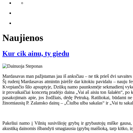
Naujienos
Kur cik ainu, ty giedu
Mardasavas man pažįstamas jau iš anksčiau – ne tik prieš dvi savaites
Šį rudenį Mardasavas atmintin įsirėžė dar kitokiu pavidalu – nauju
Kvepiančio šilo apsuptyje, Dzūkų namo paunksmėje sekmadienį vykęs ko
ir provaikaičiai koncertą pradėjo daina „Vai aš aisiu ton šalałėn“, po 
pasakojimais apie, jos žodžiais, dėdę Petruką. Ratiliokai, būdami ne 
žinomiausių P. Zalansko dainų – „Čiulba ulba sakalas“ ir „Vai tu sakal s
Pakeliui namo į Vilnių susivilioję grybų ir grybautojų miške gausa,
akustiką dainomis išbandyti smagiausia (grybų maišioką, tarp kitko, irg