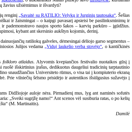
sų žavius užsiėmimus ir išvardyti?
ijų renginį
„Savaitė su RATILIO: Velykų ir Jurginių tautosaka“
. Šešias
biškai ir žaismingai – o kaipgi pavasarį apsieisi be pasilinksminimų ir
 ir pademonstravo naujos sporto šakos – karvių parkūro – įgūdžius.
supimosi, kybant ant skersinio aukštyn kojomis, derinį.
dainuojančių ratiliokų galveles, dėmesingai dėliojo garso segmentus –
elniosios Julijos vedama
„Viduj laukelio verba stovėjo“
, o kantičkinės
us
folkloro atlaidus
. Alyvomis kvepiančios festivalio nuotaikos gūsį į
ruošė išskirtinius įrašus, dedikuotus daugeliui tradicinių tarptautinio
dino snaudžiančius Universiteto rūmus, o visa tai į kompiuterio ekraną
 Prie vilniečių šėlsmo prisidėjo ir autentikos išsiilgusius sužavėjo į
ams Didžiojoje auloje nėra. Pirmadienį mus, lyg ant naminės sofutės
štaria: „Sveiki sugrįžę namo!“ Ant scenos vėl susiburia ratas, o po kelių
ta“ (M. Martinaitis).
Damilė