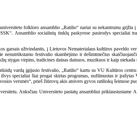
universiteto folkloro ansamblio „Ratilio“ nariai su nekantrumu grįžta į
e #SSK“. Ansamblio socialinių tinklų paskyrose pasirodys specialiai tr
s garsais užtvindantis, į Lietuvos Nematerialaus kultūros paveldo vert
prie nenutrūkstamo festivalio skambėjimo ir dešimtmečius skaičiuojanči
nklių stygas virpins, tradicines dainas dainuos, muzikuos ir kaip niekad
atlaidų
vardą įgijusio festivalio, „Ratilio“ kartu su VU Kultūros cent
vys specialiai šiai progai skirtas programas, nufilmuotas ir įrašytas 
gyvosios versmės“, prieš žiūrovų akis atsivers gyvos ratiliokų šeimose puo
iversitetu. Anksčiau Universiteto pastatų ansambliui priklausiusiame 