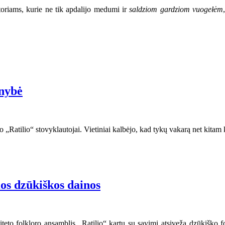
toriams, kurie ne tik apdalijo medumi ir
saldziom gardziom vuogełėm
enybė
„Ratilio“ stovyklautojai. Vietiniai kalbėjo, kad tykų vakarą net kitam ka
os dzūkiškos dainos
siteto folkloro ansamblis „Ratilio“ kartu su savimi atsiveža dzūkiško 