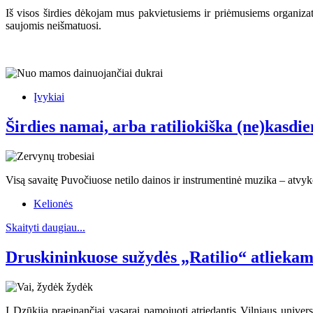
Iš visos širdies dėkojam mus pakvietusiems ir priėmusiems organiza
saujomis neišmatuosi.
Įvykiai
Širdies namai, arba ratiliokiška (ne)kasdi
Visą savaitę Puvočiuose netilo dainos ir instrumentinė muzika – atvyko 
Kelionės
Skaityti daugiau...
Druskininkuose sužydės „Ratilio“ atliekam
Į Dzūkiją praeinančiai vasarai pamojuoti atriedantis Vilniaus univer