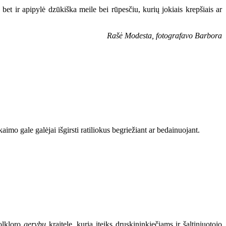
, bet ir apipylė dzūkiška meile bei rūpesčiu, kurių jokiais krepšiais ar
Rašė Modesta, fotografavo Barbora
imo gale galėjai išgirsti ratiliokus begriežiant ar bedainuojant.
folkloro
gerybų
kraitelę, kurią įteiks druskininkiečiams ir šaltiniuotojo