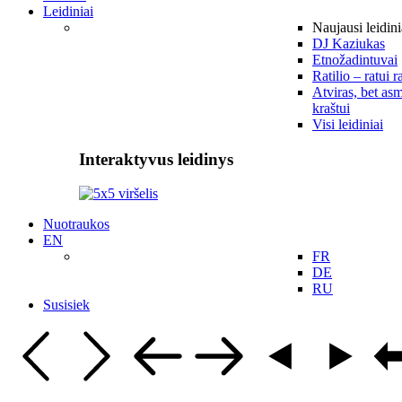
Leidiniai
Naujausi leidini
DJ Kaziukas
Etnožadintuvai
Ratilio – ratui r
Atviras, bet asm
kraštui
Visi leidiniai
Interaktyvus leidinys
Nuotraukos
EN
FR
DE
RU
Susisiek