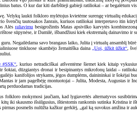
us batus. O kur dar kiti darbštieji gabieji ratiliokai – ar begalėtum vi
dvę. Velykų laukti folkloro mylėtojus kvietėme surengę virtualių edukac
rio švenčių tautosakos žanrais, kuriuos ratiliokai interpretavo itin kūry
os Alės
raliavimu
besigrožintis Matas apsivilko karvytės kombinezoną
parištose sūpynėse, ir Damilė, išbandžiusi kiek ekstremalų dainavimo ir 
guru. Negailėdama savo brangaus laiko, Julita į virtualų ansamblį būrė 
ialiniuose tinkluose skambėjo žemaitiška daina
„Uoj, ūžkit ūžkit“
, šv
uliui.
e #SSK“
, kuriuo netradiciškai atšventėme šiemet kiek kitaip vykusi
 šokiai, dūzgiantys dronai ir besipinantys mikrofonų laidai – ratiliokai 
ailėjo kanifolijos strykams, jėgos dumplėms, dainininkai ir šokėjai bu
antas ir jam pagelbėję montuotojai – Julita, Modesta, Augustas ir Indrė.
artą perduodamas tradicijas.
aus folkloro mokymosi jaučiam, kad lygiavertės alternatyvos susibūrim
 kitų iki skausmo išsiilgusius, ištiestomis rankomis sutinka Kristina ir i
 pirmas posmelis nulūžta kažkur gerklėj, „gal ką suvokus amžina ir aukš