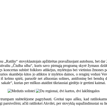
 su „Ratilio“ stovyklautojais apžiūrėtas pravažiuojant autobusu, bet dar
 festivaliu „Čiulba ulba“, kuris savo pirmąją programą skyrė žymaus d
ncertas subūrė folkloro atlikėjus, mylėtojus bei vietinius žmones pabū
kurios skambėjo kitos jo atliktos ir mylėtos dainos, o renginį vedusi Vero
iš kelmo spirti, paruošė net aštuonias solines, antifoninę bei bendrą da
akale“, kurias per miškus ataidint tikriausiai girdėjo ir gretimi kaimai.
 trumpam stabtelėjome pagrybauti. Greitai tapo aišku, kad ratiliokam
i parsivežėm; ačiū ratiliokei Akvilei, per stovyklą supažindinusiai su l