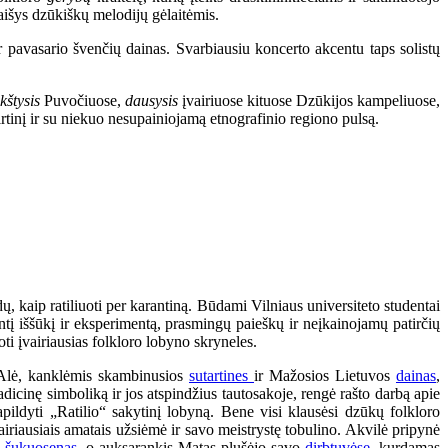
aišys dzūkiškų melodijų gėlaitėmis.
r pavasario švenčių dainas. Svarbiausiu koncerto akcentu taps solistų
kštysis
Puvočiuose,
dausysis
įvairiuose kituose Dzūkijos kampeliuose,
rtinį ir su niekuo nesupainiojamą etnografinio regiono pulsą.
kaip ratiliuoti per karantiną. Būdami Vilniaus universiteto studentai
antį iššūkį ir eksperimentą, prasmingų paieškų ir neįkainojamų patirčių
oti įvairiausias folkloro lobyno skryneles.
a Alė, kanklėmis skambinusios
sutartines
ir Mažosios Lietuvos
dainas
,
dicinę simboliką ir jos atspindžius tautosakoje, rengė rašto darbą apie
pildyti „Ratilio“ sakytinį lobyną. Bene visi klausėsi dzūkų folkloro
iriausiais amatais užsiėmė ir savo meistrystę tobulino. Akvilė pripynė
s
šukuosenas
, o auksarankis Matas plušėjo savo
dirbtuvėse
, kurdamas