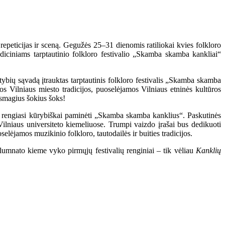
 repeticijas ir sceną. Gegužės 25–31 dienomis ratiliokai kvies folkloro
adiciniams tarptautinio folkloro festivalio „Skamba skamba kankliai“
ybių sąvadą įtrauktas tarptautinis folkloro festivalis „Skamba skamba
os Vilniaus miesto tradicijos, puoselėjamos Vilniaus etninės kultūros
a smagius šokius šoks!
ru rengiasi kūrybiškai paminėti „Skamba skamba kanklius“. Paskutinės
Vilniaus universiteto kiemeliuose. Trumpi vaizdo įrašai bus dedikuoti
selėjamos muzikinio folkloro, tautodailės ir buities tradicijos.
Alumnato kieme vyko pirmųjų festivalių renginiai – tik vėliau
Kanklių