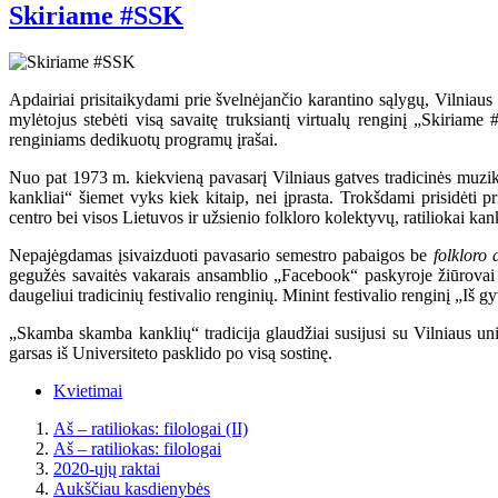
Skiriame #SSK
Apdairiai prisitaikydami prie švelnėjančio karantino sąlygų, Vilniaus 
mylėtojus stebėti visą savaitę truksiantį virtualų renginį „Skiriam
renginiams dedikuotų programų įrašai.
Nuo pat 1973 m. kiekvieną pavasarį Vilniaus gatves tradicinės muziko
kankliai“ šiemet vyks kiek kitaip, nei įprasta. Trokšdami prisidėti 
centro bei visos Lietuvos ir užsienio folkloro kolektyvų, ratiliokai ka
Nepajėgdamas įsivaizduoti pavasario semestro pabaigos be
folkloro 
gegužės savaitės vakarais ansamblio „Facebook“ paskyroje žiūrovai iš
daugeliui tradicinių festivalio renginių. Minint festivalio renginį „Iš 
„Skamba skamba kanklių“ tradicija glaudžiai susijusi su Vilniaus un
garsas iš Universiteto pasklido po visą sostinę.
Kvietimai
Aš – ratiliokas: filologai (II)
Aš – ratiliokas: filologai
2020-ųjų raktai
Aukščiau kasdienybės