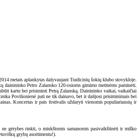
 2014 metais aplankytas dalyvaujant Tradicinių šokių klubo stovykloje.
zūkų dainininko Petro Zalansko 120-osioms gimimo metinėms paminėti.
ti kartu bei prisiminti Petrą Zalanską. Dainininko vaikai, vaikaičiai
nika Povilionienė pati ne tik dainavo, bet ir dalijosi prisiminimais bei
inas. Koncertas ir pats festivalis uždaryti vienomis populiariausių ir
s ne gėrybes rinkti, o minkštomis samanomis pasivaikštinėti ir miško
ietuviškų grybų asortimentu!).