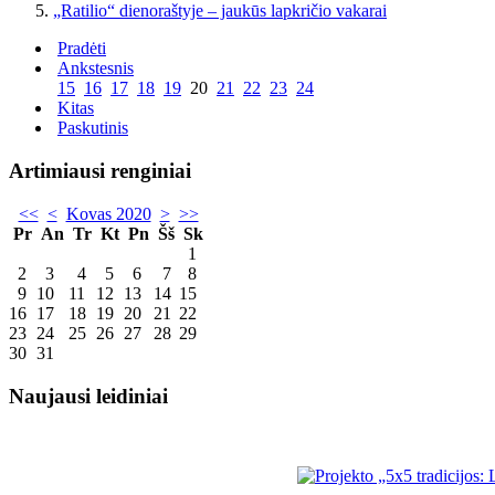
„Ratilio“ dienoraštyje – jaukūs lapkričio vakarai
Pradėti
Ankstesnis
15
16
17
18
19
20
21
22
23
24
Kitas
Paskutinis
Artimiausi renginiai
<<
<
Kovas 2020
>
>>
Pr
An
Tr
Kt
Pn
Šš
Sk
1
2
3
4
5
6
7
8
9
10
11
12
13
14
15
16
17
18
19
20
21
22
23
24
25
26
27
28
29
30
31
Naujausi leidiniai