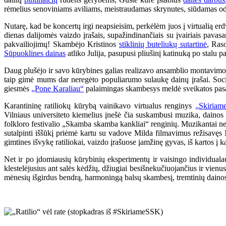
rėmelius senoviniams aviliams, meistraudamas skrynutes, siūdamas odini
Nutarę, kad be koncertų irgi neapsieisim, perkėlėm juos į virtualią er
dienas dalijomės vaizdo įrašais, supažindinančiais su įvairiais pavasa
pakvailiojimų! Skambėjo Kristinos
stiklinių buteliukų sutartinė
, Ras
Sūpuoklines dainas
atliko Julija, pasupusi pliušinį katinuką po stalu 
Daug plušėjo ir savo kūrybines galias realizavo ansamblio montavimo 
taip gimė mums dar neregėto populiarumo sulaukę dainų įrašai. Soc
giesmės
„Pone Karaliau“
palaimingas skambesys meldė sveikatos pasa
Karantininę ratiliokų kūrybą vainikavo virtualus renginys
„Skiriam
Vilniaus universiteto kiemelius įnešė čia suskambusi muzika, dainos ir
folkloro festivalio „Skamba skamba kankliai“ renginių. Muzikantai neg
sutalpinti iššūkį priėmė kartu su vadove Milda filmavimus režisavęs M
gimtines išvykę ratiliokai, vaizdo įrašuose įamžinę gyvas, iš kartos į k
Net ir po įdomiausių kūrybinių eksperimentų ir vaisingo individual
klestelėjusius ant salės kėdžių, džiugiai besišnekučiuojančius ir vienus
mėnesių išgirdus bendrą, harmoningą balsų skambesį, tremtinių dainos