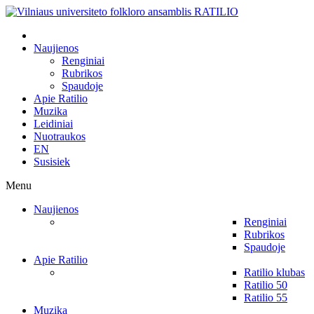
Naujienos
Renginiai
Rubrikos
Spaudoje
Apie Ratilio
Muzika
Leidiniai
Nuotraukos
EN
Susisiek
Menu
Naujienos
Renginiai
Rubrikos
Spaudoje
Apie Ratilio
Ratilio klubas
Ratilio 50
Ratilio 55
Muzika