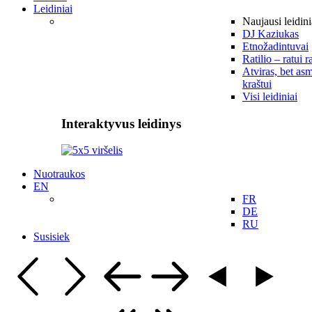
Leidiniai
Naujausi leidini
DJ Kaziukas
Etnožadintuvai
Ratilio – ratui r
Atviras, bet asm
kraštui
Visi leidiniai
Interaktyvus leidinys
Nuotraukos
EN
FR
DE
RU
Susisiek