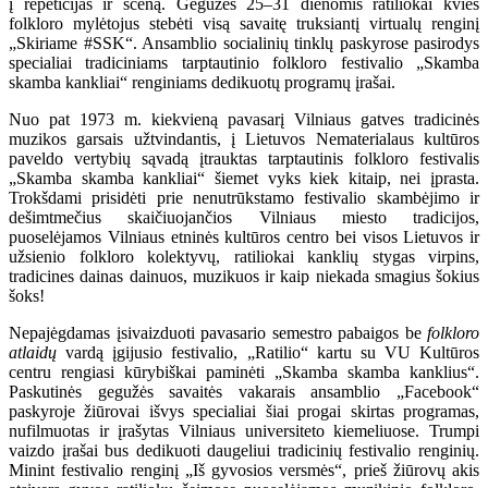
į repeticijas ir sceną. Gegužės 25–31 dienomis ratiliokai kvies
folkloro mylėtojus stebėti visą savaitę truksiantį virtualų renginį
„Skiriame #SSK“. Ansamblio socialinių tinklų paskyrose pasirodys
specialiai tradiciniams tarptautinio folkloro festivalio „Skamba
skamba kankliai“ renginiams dedikuotų programų įrašai.
Nuo pat 1973 m. kiekvieną pavasarį Vilniaus gatves tradicinės
muzikos garsais užtvindantis, į Lietuvos Nematerialaus kultūros
paveldo vertybių sąvadą įtrauktas tarptautinis folkloro festivalis
„Skamba skamba kankliai“ šiemet vyks kiek kitaip, nei įprasta.
Trokšdami prisidėti prie nenutrūkstamo festivalio skambėjimo ir
dešimtmečius skaičiuojančios Vilniaus miesto tradicijos,
puoselėjamos Vilniaus etninės kultūros centro bei visos Lietuvos ir
užsienio folkloro kolektyvų, ratiliokai kanklių stygas virpins,
tradicines dainas dainuos, muzikuos ir kaip niekada smagius šokius
šoks!
Nepajėgdamas įsivaizduoti pavasario semestro pabaigos be
folkloro
atlaidų
vardą įgijusio festivalio, „Ratilio“ kartu su VU Kultūros
centru rengiasi kūrybiškai paminėti „Skamba skamba kanklius“.
Paskutinės gegužės savaitės vakarais ansamblio „Facebook“
paskyroje žiūrovai išvys specialiai šiai progai skirtas programas,
nufilmuotas ir įrašytas Vilniaus universiteto kiemeliuose. Trumpi
vaizdo įrašai bus dedikuoti daugeliui tradicinių festivalio renginių.
Minint festivalio renginį „Iš gyvosios versmės“, prieš žiūrovų akis