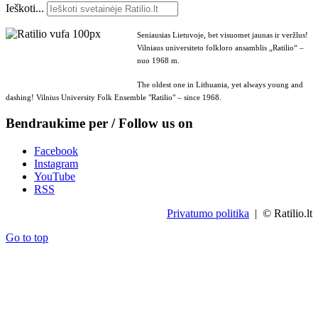
Ieškoti...
Seniausias Lietuvoje, bet visuomet jaunas ir veržlus!
Vilniaus universiteto folkloro ansamblis „Ratilio“ –
nuo 1968 m.
The oldest one in Lithuania, yet always young and
dashing! Vilnius University Folk Ensemble "Ratilio" – since 1968.
Bendraukime per / Follow us on
Facebook
Instagram
YouTube
RSS
Privatumo politika
| © Ratilio.lt
Go to top