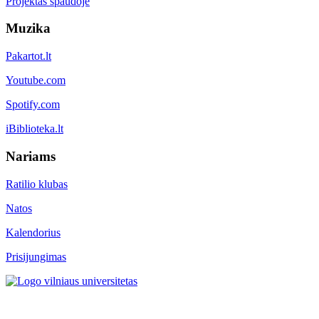
Projektas spaudoje
Muzika
Pakartot.lt
Youtube.com
Spotify.com
iBiblioteka.lt
Nariams
Ratilio klubas
Natos
Kalendorius
Prisijungimas