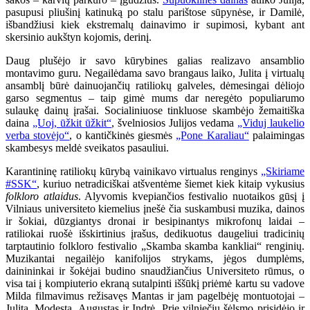
pasupusi pliušinį katinuką po stalu parištose sūpynėse, ir Damilė,
išbandžiusi kiek ekstremalų dainavimo ir supimosi, kybant ant
skersinio aukštyn kojomis, derinį.
Daug plušėjo ir savo kūrybines galias realizavo ansamblio
montavimo guru. Negailėdama savo brangaus laiko, Julita į virtualų
ansamblį būrė dainuojančių ratiliokų galveles, dėmesingai dėliojo
garso segmentus – taip gimė mums dar neregėto populiarumo
sulaukę dainų įrašai. Socialiniuose tinkluose skambėjo žemaitiška
daina
„Uoj, ūžkit ūžkit“
, švelniosios Julijos vedama
„Viduj laukelio
verba stovėjo“
, o kantičkinės giesmės
„Pone Karaliau“
palaimingas
skambesys meldė sveikatos pasauliui.
Karantininę ratiliokų kūrybą vainikavo virtualus renginys
„Skiriame
#SSK“
, kuriuo netradiciškai atšventėme šiemet kiek kitaip vykusius
folkloro atlaidus
. Alyvomis kvepiančios festivalio nuotaikos gūsį į
Vilniaus universiteto kiemelius įnešė čia suskambusi muzika, dainos
ir šokiai, dūzgiantys dronai ir besipinantys mikrofonų laidai –
ratiliokai ruošė išskirtinius įrašus, dedikuotus daugeliui tradicinių
tarptautinio folkloro festivalio „Skamba skamba kankliai“ renginių.
Muzikantai negailėjo kanifolijos strykams, jėgos dumplėms,
dainininkai ir šokėjai budino snaudžiančius Universiteto rūmus, o
visa tai į kompiuterio ekraną sutalpinti iššūkį priėmė kartu su vadove
Milda filmavimus režisavęs Mantas ir jam pagelbėję montuotojai –
Julita, Modesta, Augustas ir Indrė. Prie vilniečių šėlsmo prisidėjo ir