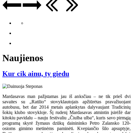
Naujienos
Kur cik ainu, ty giedu
Mardasavas man pažįstamas jau iš anksčiau – ne tik prieš dvi
savaites su „Ratilio“ stovyklautojais apžiūrėtas pravažiuojant
autobusu, bet dar 2014 metais aplankytas dalyvaujant Tradicinių
šokių klubo stovykloje. Šį rudenį Mardasavas atmintin įsirėžė dar
kitokiu pavidalu – nauju festivaliu „Čiulba ulba“, kuris savo pirmąją
programą skyrė žymaus dzūkų dainininko Petro Zalansko 120-
osioms gimimo metinėms paminėti. Kvepiančio šilo apsuptyje,