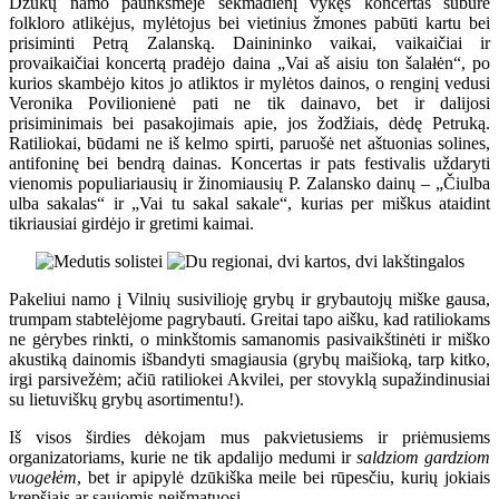
Dzūkų namo paunksmėje sekmadienį vykęs koncertas subūrė
folkloro atlikėjus, mylėtojus bei vietinius žmones pabūti kartu bei
prisiminti Petrą Zalanską. Dainininko vaikai, vaikaičiai ir
provaikaičiai koncertą pradėjo daina „Vai aš aisiu ton šalałėn“, po
kurios skambėjo kitos jo atliktos ir mylėtos dainos, o renginį vedusi
Veronika Povilionienė pati ne tik dainavo, bet ir dalijosi
prisiminimais bei pasakojimais apie, jos žodžiais, dėdę Petruką.
Ratiliokai, būdami ne iš kelmo spirti, paruošė net aštuonias solines,
antifoninę bei bendrą dainas. Koncertas ir pats festivalis uždaryti
vienomis populiariausių ir žinomiausių P. Zalansko dainų – „Čiulba
ulba sakalas“ ir „Vai tu sakal sakale“, kurias per miškus ataidint
tikriausiai girdėjo ir gretimi kaimai.
Pakeliui namo į Vilnių susivilioję grybų ir grybautojų miške gausa,
trumpam stabtelėjome pagrybauti. Greitai tapo aišku, kad ratiliokams
ne gėrybes rinkti, o minkštomis samanomis pasivaikštinėti ir miško
akustiką dainomis išbandyti smagiausia (grybų maišioką, tarp kitko,
irgi parsivežėm; ačiū ratiliokei Akvilei, per stovyklą supažindinusiai
su lietuviškų grybų asortimentu!).
Iš visos širdies dėkojam mus pakvietusiems ir priėmusiems
organizatoriams, kurie ne tik apdalijo medumi ir
saldziom gardziom
vuogełėm
, bet ir apipylė dzūkiška meile bei rūpesčiu, kurių jokiais
krepšiais ar saujomis neišmatuosi.