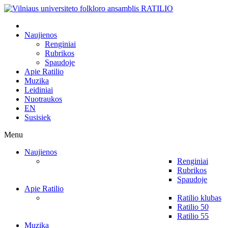
Naujienos
Renginiai
Rubrikos
Spaudoje
Apie Ratilio
Muzika
Leidiniai
Nuotraukos
EN
Susisiek
Menu
Naujienos
Renginiai
Rubrikos
Spaudoje
Apie Ratilio
Ratilio klubas
Ratilio 50
Ratilio 55
Muzika