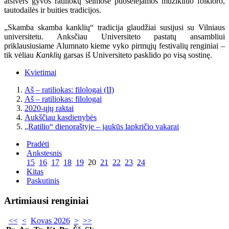
atsivers gyvos ratiliokų šeimose puoselėjamos muzikinio folkloro,
tautodailės ir buities tradicijos.
„Skamba skamba kanklių“ tradicija glaudžiai susijusi su Vilniaus
universitetu. Anksčiau Universiteto pastatų ansambliui
priklausiusiame Alumnato kieme vyko pirmųjų festivalių renginiai –
tik vėliau
Kanklių
garsas iš Universiteto pasklido po visą sostinę.
Kvietimai
Aš – ratiliokas: filologai (II)
Aš – ratiliokas: filologai
2020-ųjų raktai
Aukščiau kasdienybės
„Ratilio“ dienoraštyje – jaukūs lapkričio vakarai
Pradėti
Ankstesnis
15
16
17
18
19
20
21
22
23
24
Kitas
Paskutinis
Artimiausi renginiai
<<
<
Kovas 2026
>
>>