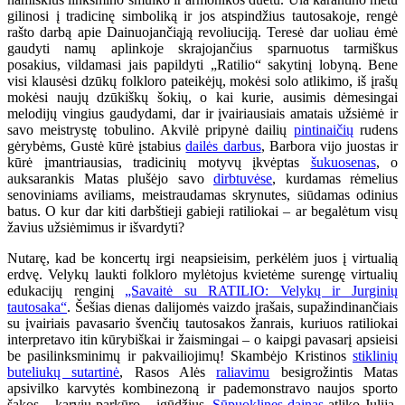
gilinosi į tradicinę simboliką ir jos atspindžius tautosakoje, rengė
rašto darbą apie Dainuojančiąją revoliuciją. Teresė dar uoliau ėmė
gaudyti namų aplinkoje skrajojančius sparnuotus tarmiškus
posakius, vildamasi jais papildyti „Ratilio“ sakytinį lobyną. Bene
visi klausėsi dzūkų folkloro pateikėjų, mokėsi solo atlikimo, iš įrašų
mokėsi naujų dzūkiškų šokių, o kai kurie, ausimis dėmesingai
melodijų vingius gaudydami, dar ir įvairiausiais amatais užsiėmė ir
savo meistrystę tobulino. Akvilė pripynė dailių
pintinaičių
rudens
gėrybėms, Gustė kūrė įstabius
dailės darbus
, Barbora vijo juostas ir
kūrė įmantriausias, tradicinių motyvų įkvėptas
šukuosenas
, o
auksarankis Matas plušėjo savo
dirbtuvėse
, kurdamas rėmelius
senoviniams aviliams, meistraudamas skrynutes, siūdamas odinius
batus. O kur dar kiti darbštieji gabieji ratiliokai – ar begalėtum visų
žavius užsiėmimus ir išvardyti?
Nutarę, kad be koncertų irgi neapsieisim, perkėlėm juos į virtualią
erdvę. Velykų laukti folkloro mylėtojus kvietėme surengę virtualių
edukacijų renginį
„Savaitė su RATILIO: Velykų ir Jurginių
tautosaka“
. Šešias dienas dalijomės vaizdo įrašais, supažindinančiais
su įvairiais pavasario švenčių tautosakos žanrais, kuriuos ratiliokai
interpretavo itin kūrybiškai ir žaismingai – o kaipgi pavasarį apsieisi
be pasilinksminimų ir pakvailiojimų! Skambėjo Kristinos
stiklinių
buteliukų sutartinė
, Rasos Alės
raliavimu
besigrožintis Matas
apsivilko karvytės kombinezoną ir pademonstravo naujos sporto
šakos – karvių parkūro – įgūdžius.
Sūpuoklines dainas
atliko Julija,