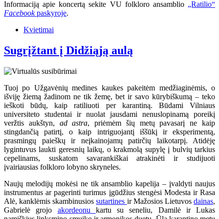
Informaciją apie koncertą sekite VU folkloro ansamblio
„Ratilio“
Facebook
paskyroje
.
Kvietimai
Sugrįžtant į Didžiąją aulą
Tuoj po Užgavėnių medines kaukes pakeitėm medžiaginėmis, o
išviję žiemą žadinom ne tik žemę, bet ir savo kūrybiškumą – teko
ieškoti būdų, kaip ratiliuoti per karantiną. Būdami Vilniaus
universiteto studentai ir nuolat jausdami nenuslopinamą poreikį
veržtis aukštyn,
ad astra
, priėmėm šių metų pavasarį ne kaip
stingdančią patirtį, o kaip intriguojantį iššūkį ir eksperimentą,
prasmingų paieškų ir neįkainojamų patirčių laikotarpį. Atidėję
lygintuvus laukti geresnių laikų, o krakmolą supylę į bulvių tarkius
cepelinams, suskatom savarankiškai atrakinėti ir studijuoti
įvairiausias folkloro lobyno skryneles.
Naujų melodijų mokėsi ne tik ansamblio kapelija – įvaldyti naujus
instrumentus ar pagerinti turimus įgūdžius stengėsi Modesta ir Rasa
Alė, kanklėmis skambinusios
sutartines
ir Mažosios Lietuvos
dainas
,
Gabrielė grojo
akordeonu
kartu su seneliu, Damilė ir Lukas
namiškius linksmino smuiko ir armonikos duetu. Ūla karantino metu