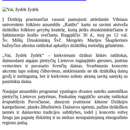
Į Dzūkiją praeinančiai vasarai pamojuoti atriedantis Vilniaus
universiteto folkloro ansamblis „Ratilio“ kartu su savimi atsiveža
dzūkiško folkloro
gerybų
kraitelę, kurią įteiks druskininkiečiams ir
šaltiniuotojo krašto svečiams. Rugpjūčio 30 d., tuoj po 12 val.
Šv. Mišių Druskininkų Švč. Mergelės Marijos Škaplierinės
bažnyčios altorius ratiliokai apkaišys dzūkiškų melodijų gėlaitėmis.
„Vai, žydėk žydėk“ – kiekvienam dzūkui linkės ratiliokai,
dainuodami atgajas pietryčių Lietuvos rugiapjūtės giesmes, jautrias
vestuvines ir pavasario švenčių dainas. Svarbiausiu koncerto
akcentu taps solistų
čilbavimas
, atskleisiantis ne tik dzūkiškų dainų
grožį ir turtingumą, bet ir kiekvieno solisto atrastą savitą santykį su
pasirinkta daina.
Naujajai ansamblio programai ypatingos dvasios suteiks autentiškas
pietryčių Lietuvos patyrimas. Paskutinę rugpjūčio savaitę ratiliokai
krapukštysis
Puvočiuose,
dausysis
įvairiuose kituose Dzūkijos
kampeliuose, plauks
žibulinėmis
Dainavos upėmis, pažins dzūkiškos
tarmės ir dainavimo tradicijos subtilybes, todėl į koncerto erdvę
žengs jau pajautę išskirtinį ir su niekuo nesupainiojamą etnografinio
regiono pulsą.