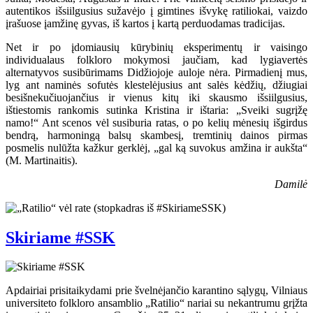
autentikos išsiilgusius sužavėjo į gimtines išvykę ratiliokai, vaizdo
įrašuose įamžinę gyvas, iš kartos į kartą perduodamas tradicijas.
Net ir po įdomiausių kūrybinių eksperimentų ir vaisingo
individualaus folkloro mokymosi jaučiam, kad lygiavertės
alternatyvos susibūrimams Didžiojoje auloje nėra. Pirmadienį mus,
lyg ant naminės sofutės klestelėjusius ant salės kėdžių, džiugiai
besišnekučiuojančius ir vienus kitų iki skausmo išsiilgusius,
ištiestomis rankomis sutinka Kristina ir ištaria: „Sveiki sugrįžę
namo!“ Ant scenos vėl susiburia ratas, o po kelių mėnesių išgirdus
bendrą, harmoningą balsų skambesį, tremtinių dainos pirmas
posmelis nulūžta kažkur gerklėj, „gal ką suvokus amžina ir aukšta“
(M. Martinaitis).
Damilė
Skiriame #SSK
Apdairiai prisitaikydami prie švelnėjančio karantino sąlygų, Vilniaus
universiteto folkloro ansamblio „Ratilio“ nariai su nekantrumu grįžta