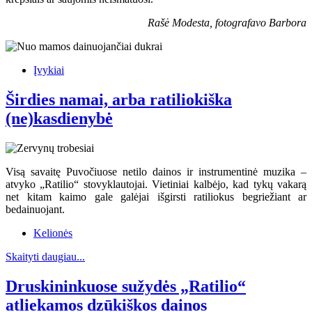
Rašė Modesta, fotografavo Barbora
Įvykiai
Širdies namai, arba ratiliokiška
(ne)kasdienybė
Visą savaitę Puvočiuose netilo dainos ir instrumentinė muzika –
atvyko „Ratilio“ stovyklautojai. Vietiniai kalbėjo, kad tykų vakarą
net kitam kaimo gale galėjai išgirsti ratiliokus begriežiant ar
bedainuojant.
Kelionės
Skaityti daugiau...
Druskininkuose sužydės „Ratilio“
atliekamos dzūkiškos dainos