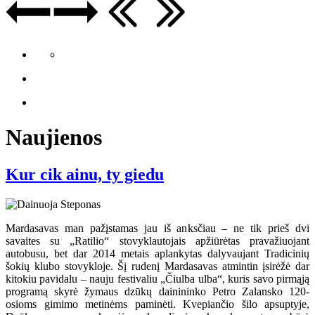
Naujienos
Kur cik ainu, ty giedu
Mardasavas man pažįstamas jau iš anksčiau – ne tik prieš dvi
savaites su „Ratilio“ stovyklautojais apžiūrėtas pravažiuojant
autobusu, bet dar 2014 metais aplankytas dalyvaujant Tradicinių
šokių klubo stovykloje. Šį rudenį Mardasavas atmintin įsirėžė dar
kitokiu pavidalu – nauju festivaliu „Čiulba ulba“, kuris savo pirmąją
programą skyrė žymaus dzūkų dainininko Petro Zalansko 120-
osioms gimimo metinėms paminėti. Kvepiančio šilo apsuptyje,