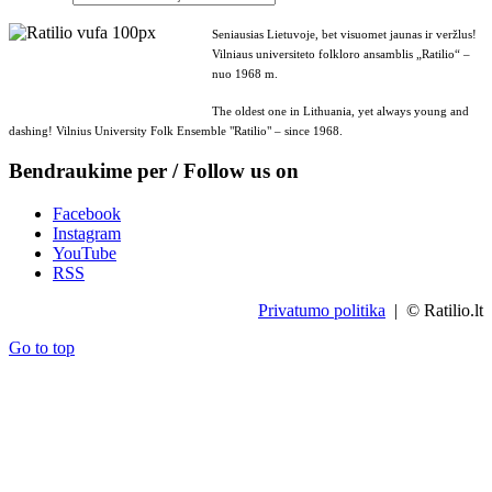
Seniausias Lietuvoje, bet visuomet jaunas ir veržlus!
Vilniaus universiteto folkloro ansamblis „Ratilio“ –
nuo 1968 m.
The oldest one in Lithuania, yet always young and
dashing! Vilnius University Folk Ensemble "Ratilio" – since 1968.
Bendraukime per / Follow us on
Facebook
Instagram
YouTube
RSS
Privatumo politika
| © Ratilio.lt
Go to top