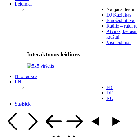
Leidiniai
Naujausi leidini
DJ Kaziukas
Etnožadintuvai
Ratilio – ratui r
Atviras, bet asm
kraštui
Visi leidiniai
Interaktyvus leidinys
Nuotraukos
EN
FR
DE
RU
Susisiek