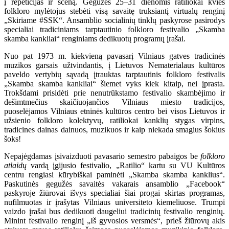
į repeticijas ir sceną. Gegužės 25–31 dienomis ratiliokai kvies
folkloro mylėtojus stebėti visą savaitę truksiantį virtualų renginį
„Skiriame #SSK“. Ansamblio socialinių tinklų paskyrose pasirodys
specialiai tradiciniams tarptautinio folkloro festivalio „Skamba
skamba kankliai“ renginiams dedikuotų programų įrašai.
Nuo pat 1973 m. kiekvieną pavasarį Vilniaus gatves tradicinės
muzikos garsais užtvindantis, į Lietuvos Nematerialaus kultūros
paveldo vertybių sąvadą įtrauktas tarptautinis folkloro festivalis
„Skamba skamba kankliai“ šiemet vyks kiek kitaip, nei įprasta.
Trokšdami prisidėti prie nenutrūkstamo festivalio skambėjimo ir
dešimtmečius skaičiuojančios Vilniaus miesto tradicijos,
puoselėjamos Vilniaus etninės kultūros centro bei visos Lietuvos ir
užsienio folkloro kolektyvų, ratiliokai kanklių stygas virpins,
tradicines dainas dainuos, muzikuos ir kaip niekada smagius šokius
šoks!
Nepajėgdamas įsivaizduoti pavasario semestro pabaigos be
folkloro
atlaidų
vardą įgijusio festivalio, „Ratilio“ kartu su VU Kultūros
centru rengiasi kūrybiškai paminėti „Skamba skamba kanklius“.
Paskutinės gegužės savaitės vakarais ansamblio „Facebook“
paskyroje žiūrovai išvys specialiai šiai progai skirtas programas,
nufilmuotas ir įrašytas Vilniaus universiteto kiemeliuose. Trumpi
vaizdo įrašai bus dedikuoti daugeliui tradicinių festivalio renginių.
Minint festivalio renginį „Iš gyvosios versmės“, prieš žiūrovų akis