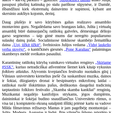
pasupusi pliušinį katinuką po stalu parištose sūpynėse, ir Damilė,
išbandžiusi kiek ekstremalų dainavimo ir supimosi, kybant ant
skersinio aukštyn kojomis, derinį.
Daug plušėjo ir savo kūrybines galias realizavo ansamblio
montavimo guru. Negailėdama savo brangaus laiko, Julita į virtualų
ansamblį būrė dainuojančių ratiliokų galveles, dėmesingai dėliojo
garso segmentus – taip gimė mums dar neregėto populiarumo
sulaukę dainų įrašai. Socialiniuose tinkluose skambėjo žemaitiška
daina
„Uoj, ūžkit ūžkit“
, švelniosios Julijos vedama
„Viduj laukelio
verba stovėjo“
, o kantičkinės giesmės
„Pone Karaliau“
palaimingas
skambesys meldė sveikatos pasauliui.
Karantininę ratiliokų kūrybą vainikavo virtualus renginys
„Skiriame
#SSK“
, kuriuo netradiciškai atšventėme šiemet kiek kitaip vykusius
folkloro atlaidus
. Alyvomis kvepiančios festivalio nuotaikos gūsį į
Vilniaus universiteto kiemelius įnešė čia suskambusi muzika, dainos
ir šokiai, dūzgiantys dronai ir besipinantys mikrofonų laidai –
ratiliokai ruošė išskirtinius įrašus, dedikuotus daugeliui tradicinių
tarptautinio folkloro festivalio „Skamba skamba kankliai“ renginių.
Muzikantai negailėjo kanifolijos strykams, jėgos dumplėms,
dainininkai ir šokėjai budino snaudžiančius Universiteto rūmus, o
visa tai į kompiuterio ekraną sutalpinti iššūkį priėmė kartu su vadove
Milda filmavimus režisavęs Mantas ir jam pagelbėję montuotojai –
Julita, Modesta, Augustas ir Indrė. Prie vilniečių šėlsmo prisidėjo ir