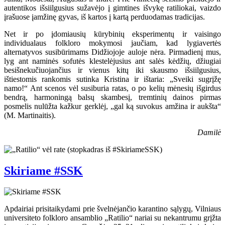
autentikos išsiilgusius sužavėjo į gimtines išvykę ratiliokai, vaizdo
įrašuose įamžinę gyvas, iš kartos į kartą perduodamas tradicijas.
Net ir po įdomiausių kūrybinių eksperimentų ir vaisingo
individualaus folkloro mokymosi jaučiam, kad lygiavertės
alternatyvos susibūrimams Didžiojoje auloje nėra. Pirmadienį mus,
lyg ant naminės sofutės klestelėjusius ant salės kėdžių, džiugiai
besišnekučiuojančius ir vienus kitų iki skausmo išsiilgusius,
ištiestomis rankomis sutinka Kristina ir ištaria: „Sveiki sugrįžę
namo!“ Ant scenos vėl susiburia ratas, o po kelių mėnesių išgirdus
bendrą, harmoningą balsų skambesį, tremtinių dainos pirmas
posmelis nulūžta kažkur gerklėj, „gal ką suvokus amžina ir aukšta“
(M. Martinaitis).
Damilė
Skiriame #SSK
Apdairiai prisitaikydami prie švelnėjančio karantino sąlygų, Vilniaus
universiteto folkloro ansamblio „Ratilio“ nariai su nekantrumu grįžta