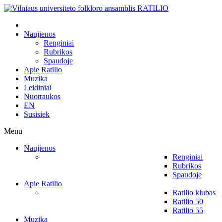
Naujienos
Renginiai
Rubrikos
Spaudoje
Apie Ratilio
Muzika
Leidiniai
Nuotraukos
EN
Susisiek
Menu
Naujienos
Renginiai
Rubrikos
Spaudoje
Apie Ratilio
Ratilio klubas
Ratilio 50
Ratilio 55
Muzika