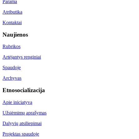
Parama
Atributika
Kontaktai
Naujienos
Rubrikos
Artėjantys renginiai
Spaudoje
Archyvas
Etnosocializacija
Apie iniciatyvą
Užsiėmimų aprašymas
Dalyvių atsiliepimai
Projektas spaudoje