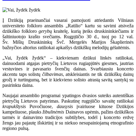
Į Dzūkiją praeinančiai vasarai pamojuoti atriedantis Vilniaus
universiteto folkloro ansamblis „Ratilio“ kartu su savimi atsiveža
dzūkiško folkloro
gerybų
kraitelę, kurią įteiks druskininkiečiams ir
šaltiniuotojo krašto svečiams. Rugpjūčio 30 d., tuoj po 12 val.
Šv. Mišių Druskininkų Švč. Mergelės Marijos Škaplierinės
bažnyčios altorius ratiliokai apkaišys dzūkiškų melodijų gėlaitėmis.
„Vai, žydėk žydėk“ – kiekvienam dzūkui linkės ratiliokai,
dainuodami atgajas pietryčių Lietuvos rugiapjūtės giesmes, jautrias
vestuvines ir pavasario švenčių dainas. Svarbiausiu koncerto
akcentu taps solistų
čilbavimas
, atskleisiantis ne tik dzūkiškų dainų
grožį ir turtingumą, bet ir kiekvieno solisto atrastą savitą santykį su
pasirinkta daina.
Naujajai ansamblio programai ypatingos dvasios suteiks autentiškas
pietryčių Lietuvos patyrimas. Paskutinę rugpjūčio savaitę ratiliokai
krapukštysis
Puvočiuose,
dausysis
įvairiuose kituose Dzūkijos
kampeliuose, plauks
žibulinėmis
Dainavos upėmis, pažins dzūkiškos
tarmės ir dainavimo tradicijos subtilybes, todėl į koncerto erdvę
žengs jau pajautę išskirtinį ir su niekuo nesupainiojamą etnografinio
regiono pulsą.