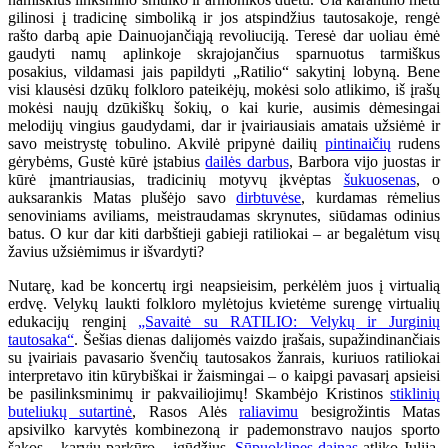
gilinosi į tradicinę simboliką ir jos atspindžius tautosakoje, rengė
rašto darbą apie Dainuojančiąją revoliuciją. Teresė dar uoliau ėmė
gaudyti namų aplinkoje skrajojančius sparnuotus tarmiškus
posakius, vildamasi jais papildyti „Ratilio“ sakytinį lobyną. Bene
visi klausėsi dzūkų folkloro pateikėjų, mokėsi solo atlikimo, iš įrašų
mokėsi naujų dzūkiškų šokių, o kai kurie, ausimis dėmesingai
melodijų vingius gaudydami, dar ir įvairiausiais amatais užsiėmė ir
savo meistrystę tobulino. Akvilė pripynė dailių
pintinaičių
rudens
gėrybėms, Gustė kūrė įstabius
dailės darbus
, Barbora vijo juostas ir
kūrė įmantriausias, tradicinių motyvų įkvėptas
šukuosenas
, o
auksarankis Matas plušėjo savo
dirbtuvėse
, kurdamas rėmelius
senoviniams aviliams, meistraudamas skrynutes, siūdamas odinius
batus. O kur dar kiti darbštieji gabieji ratiliokai – ar begalėtum visų
žavius užsiėmimus ir išvardyti?
Nutarę, kad be koncertų irgi neapsieisim, perkėlėm juos į virtualią
erdvę. Velykų laukti folkloro mylėtojus kvietėme surengę virtualių
edukacijų renginį
„Savaitė su RATILIO: Velykų ir Jurginių
tautosaka“
. Šešias dienas dalijomės vaizdo įrašais, supažindinančiais
su įvairiais pavasario švenčių tautosakos žanrais, kuriuos ratiliokai
interpretavo itin kūrybiškai ir žaismingai – o kaipgi pavasarį apsieisi
be pasilinksminimų ir pakvailiojimų! Skambėjo Kristinos
stiklinių
buteliukų sutartinė
, Rasos Alės
raliavimu
besigrožintis Matas
apsivilko karvytės kombinezoną ir pademonstravo naujos sporto
šakos – karvių parkūro – įgūdžius.
Sūpuoklines dainas
atliko Julija,