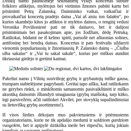
Dzūkų namo paunksmėje sekmadienį vykęs koncertas subūrė
folkloro atlikėjus, mylėtojus bei vietinius žmones pabūti kartu bei
prisiminti Petrą Zalanską. Dainininko vaikai, vaikaičiai ir
provaikaičiai koncertą pradėjo daina „Vai aš aisiu ton šalałėn“, po
kurios skambėjo kitos jo atliktos ir mylėtos dainos, o renginį vedusi
Veronika Povilionienė pati ne tik dainavo, bet ir dalijosi
prisiminimais bei pasakojimais apie, jos žodžiais, dėdę Petruką.
Ratiliokai, būdami ne iš kelmo spirti, paruošė net aštuonias solines,
antifoninę bei bendrą dainas. Koncertas ir pats festivalis uždaryti
vienomis populiariausių ir žinomiausių P. Zalansko dainų – „Čiulba
ulba sakalas“ ir „Vai tu sakal sakale“, kurias per miškus ataidint
tikriausiai girdėjo ir gretimi kaimai.
Pakeliui namo į Vilnių susivilioję grybų ir grybautojų miške gausa,
trumpam stabtelėjome pagrybauti. Greitai tapo aišku, kad ratiliokams
ne gėrybes rinkti, o minkštomis samanomis pasivaikštinėti ir miško
akustiką dainomis išbandyti smagiausia (grybų maišioką, tarp kitko,
irgi parsivežėm; ačiū ratiliokei Akvilei, per stovyklą supažindinusiai
su lietuviškų grybų asortimentu!).
Iš visos širdies dėkojam mus pakvietusiems ir priėmusiems
organizatoriams, kurie ne tik apdalijo medumi ir
saldziom gardziom
vuogełėm
, bet ir apipylė dzūkiška meile bei rūpesčiu, kurių jokiais
krepšiais ar saujomis neišmatuosi.