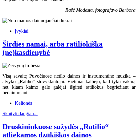
Rašė Modesta, fotografavo Barbora
Įvykiai
Širdies namai, arba ratiliokiška
(ne)kasdienybė
Visą savaitę Puvočiuose netilo dainos ir instrumentinė muzika –
atvyko „Ratilio“ stovyklautojai. Vietiniai kalbėjo, kad tykų vakarą
net kitam kaimo gale galėjai išgirsti ratiliokus begriežiant ar
bedainuojant.
Kelionės
Skaityti daugiau...
Druskininkuose sužydės „Ratilio“
atliekamos dzūkiškos dainos