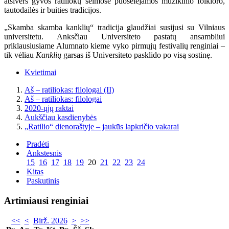
atsivers gyvos ratiliokų šeimose puoselėjamos muzikinio folkloro,
tautodailės ir buities tradicijos.
„Skamba skamba kanklių“ tradicija glaudžiai susijusi su Vilniaus
universitetu. Anksčiau Universiteto pastatų ansambliui
priklausiusiame Alumnato kieme vyko pirmųjų festivalių renginiai –
tik vėliau
Kanklių
garsas iš Universiteto pasklido po visą sostinę.
Kvietimai
Aš – ratiliokas: filologai (II)
Aš – ratiliokas: filologai
2020-ųjų raktai
Aukščiau kasdienybės
„Ratilio“ dienoraštyje – jaukūs lapkričio vakarai
Pradėti
Ankstesnis
15
16
17
18
19
20
21
22
23
24
Kitas
Paskutinis
Artimiausi renginiai
<<
<
Birž. 2026
>
>>