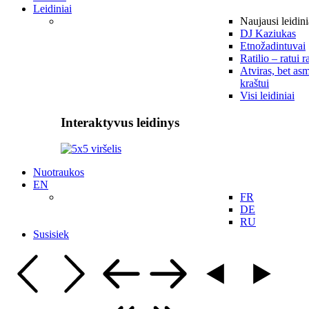
Leidiniai
Naujausi leidini
DJ Kaziukas
Etnožadintuvai
Ratilio – ratui r
Atviras, bet asm
kraštui
Visi leidiniai
Interaktyvus leidinys
Nuotraukos
EN
FR
DE
RU
Susisiek