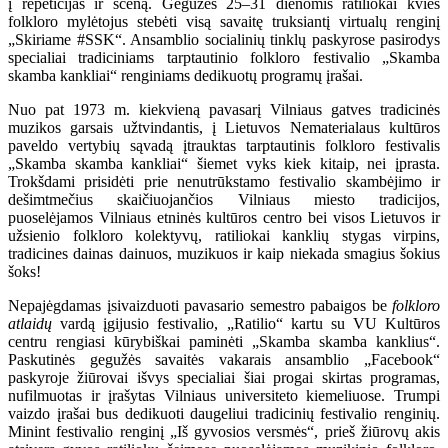
į repeticijas ir sceną. Gegužės 25–31 dienomis ratiliokai kvies
folkloro mylėtojus stebėti visą savaitę truksiantį virtualų renginį
„Skiriame #SSK“. Ansamblio socialinių tinklų paskyrose pasirodys
specialiai tradiciniams tarptautinio folkloro festivalio „Skamba
skamba kankliai“ renginiams dedikuotų programų įrašai.
Nuo pat 1973 m. kiekvieną pavasarį Vilniaus gatves tradicinės
muzikos garsais užtvindantis, į Lietuvos Nematerialaus kultūros
paveldo vertybių sąvadą įtrauktas tarptautinis folkloro festivalis
„Skamba skamba kankliai“ šiemet vyks kiek kitaip, nei įprasta.
Trokšdami prisidėti prie nenutrūkstamo festivalio skambėjimo ir
dešimtmečius skaičiuojančios Vilniaus miesto tradicijos,
puoselėjamos Vilniaus etninės kultūros centro bei visos Lietuvos ir
užsienio folkloro kolektyvų, ratiliokai kanklių stygas virpins,
tradicines dainas dainuos, muzikuos ir kaip niekada smagius šokius
šoks!
Nepajėgdamas įsivaizduoti pavasario semestro pabaigos be
folkloro
atlaidų
vardą įgijusio festivalio, „Ratilio“ kartu su VU Kultūros
centru rengiasi kūrybiškai paminėti „Skamba skamba kanklius“.
Paskutinės gegužės savaitės vakarais ansamblio „Facebook“
paskyroje žiūrovai išvys specialiai šiai progai skirtas programas,
nufilmuotas ir įrašytas Vilniaus universiteto kiemeliuose. Trumpi
vaizdo įrašai bus dedikuoti daugeliui tradicinių festivalio renginių.
Minint festivalio renginį „Iš gyvosios versmės“, prieš žiūrovų akis