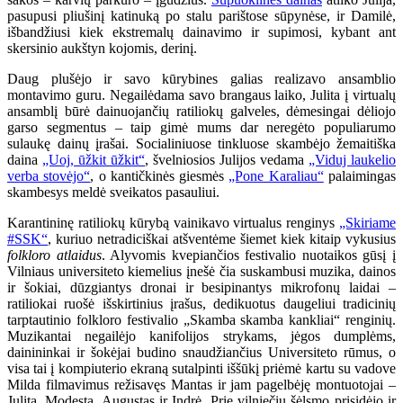
pasupusi pliušinį katinuką po stalu parištose sūpynėse, ir Damilė,
išbandžiusi kiek ekstremalų dainavimo ir supimosi, kybant ant
skersinio aukštyn kojomis, derinį.
Daug plušėjo ir savo kūrybines galias realizavo ansamblio
montavimo guru. Negailėdama savo brangaus laiko, Julita į virtualų
ansamblį būrė dainuojančių ratiliokų galveles, dėmesingai dėliojo
garso segmentus – taip gimė mums dar neregėto populiarumo
sulaukę dainų įrašai. Socialiniuose tinkluose skambėjo žemaitiška
daina
„Uoj, ūžkit ūžkit“
, švelniosios Julijos vedama
„Viduj laukelio
verba stovėjo“
, o kantičkinės giesmės
„Pone Karaliau“
palaimingas
skambesys meldė sveikatos pasauliui.
Karantininę ratiliokų kūrybą vainikavo virtualus renginys
„Skiriame
#SSK“
, kuriuo netradiciškai atšventėme šiemet kiek kitaip vykusius
folkloro atlaidus
. Alyvomis kvepiančios festivalio nuotaikos gūsį į
Vilniaus universiteto kiemelius įnešė čia suskambusi muzika, dainos
ir šokiai, dūzgiantys dronai ir besipinantys mikrofonų laidai –
ratiliokai ruošė išskirtinius įrašus, dedikuotus daugeliui tradicinių
tarptautinio folkloro festivalio „Skamba skamba kankliai“ renginių.
Muzikantai negailėjo kanifolijos strykams, jėgos dumplėms,
dainininkai ir šokėjai budino snaudžiančius Universiteto rūmus, o
visa tai į kompiuterio ekraną sutalpinti iššūkį priėmė kartu su vadove
Milda filmavimus režisavęs Mantas ir jam pagelbėję montuotojai –
Julita, Modesta, Augustas ir Indrė. Prie vilniečių šėlsmo prisidėjo ir