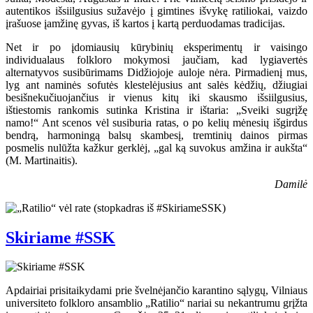
autentikos išsiilgusius sužavėjo į gimtines išvykę ratiliokai, vaizdo
įrašuose įamžinę gyvas, iš kartos į kartą perduodamas tradicijas.
Net ir po įdomiausių kūrybinių eksperimentų ir vaisingo
individualaus folkloro mokymosi jaučiam, kad lygiavertės
alternatyvos susibūrimams Didžiojoje auloje nėra. Pirmadienį mus,
lyg ant naminės sofutės klestelėjusius ant salės kėdžių, džiugiai
besišnekučiuojančius ir vienus kitų iki skausmo išsiilgusius,
ištiestomis rankomis sutinka Kristina ir ištaria: „Sveiki sugrįžę
namo!“ Ant scenos vėl susiburia ratas, o po kelių mėnesių išgirdus
bendrą, harmoningą balsų skambesį, tremtinių dainos pirmas
posmelis nulūžta kažkur gerklėj, „gal ką suvokus amžina ir aukšta“
(M. Martinaitis).
Damilė
Skiriame #SSK
Apdairiai prisitaikydami prie švelnėjančio karantino sąlygų, Vilniaus
universiteto folkloro ansamblio „Ratilio“ nariai su nekantrumu grįžta