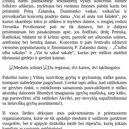
Dzūkų namo paunksmėje sekmadienį vykęs koncertas subūrė
folkloro atlikėjus, mylėtojus bei vietinius žmones pabūti kartu bei
prisiminti Petrą Zalanską. Dainininko vaikai, vaikaičiai ir
provaikaičiai koncertą pradėjo daina „Vai aš aisiu ton šalałėn“, po
kurios skambėjo kitos jo atliktos ir mylėtos dainos, o renginį vedusi
Veronika Povilionienė pati ne tik dainavo, bet ir dalijosi
prisiminimais bei pasakojimais apie, jos žodžiais, dėdę Petruką.
Ratiliokai, būdami ne iš kelmo spirti, paruošė net aštuonias solines,
antifoninę bei bendrą dainas. Koncertas ir pats festivalis uždaryti
vienomis populiariausių ir žinomiausių P. Zalansko dainų – „Čiulba
ulba sakalas“ ir „Vai tu sakal sakale“, kurias per miškus ataidint
tikriausiai girdėjo ir gretimi kaimai.
Pakeliui namo į Vilnių susivilioję grybų ir grybautojų miške gausa,
trumpam stabtelėjome pagrybauti. Greitai tapo aišku, kad ratiliokams
ne gėrybes rinkti, o minkštomis samanomis pasivaikštinėti ir miško
akustiką dainomis išbandyti smagiausia (grybų maišioką, tarp kitko,
irgi parsivežėm; ačiū ratiliokei Akvilei, per stovyklą supažindinusiai
su lietuviškų grybų asortimentu!).
Iš visos širdies dėkojam mus pakvietusiems ir priėmusiems
organizatoriams, kurie ne tik apdalijo medumi ir
saldziom gardziom
vuogełėm
, bet ir apipylė dzūkiška meile bei rūpesčiu, kurių jokiais
krepšiais ar saujomis neišmatuosi.