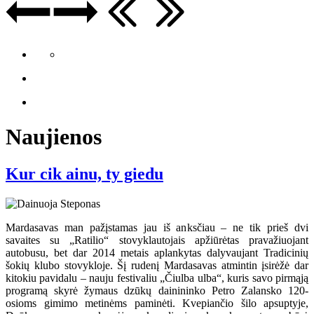
Naujienos
Kur cik ainu, ty giedu
Mardasavas man pažįstamas jau iš anksčiau – ne tik prieš dvi
savaites su „Ratilio“ stovyklautojais apžiūrėtas pravažiuojant
autobusu, bet dar 2014 metais aplankytas dalyvaujant Tradicinių
šokių klubo stovykloje. Šį rudenį Mardasavas atmintin įsirėžė dar
kitokiu pavidalu – nauju festivaliu „Čiulba ulba“, kuris savo pirmąją
programą skyrė žymaus dzūkų dainininko Petro Zalansko 120-
osioms gimimo metinėms paminėti. Kvepiančio šilo apsuptyje,