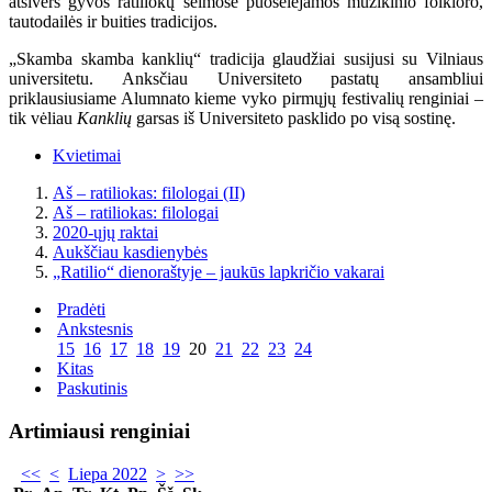
atsivers gyvos ratiliokų šeimose puoselėjamos muzikinio folkloro,
tautodailės ir buities tradicijos.
„Skamba skamba kanklių“ tradicija glaudžiai susijusi su Vilniaus
universitetu. Anksčiau Universiteto pastatų ansambliui
priklausiusiame Alumnato kieme vyko pirmųjų festivalių renginiai –
tik vėliau
Kanklių
garsas iš Universiteto pasklido po visą sostinę.
Kvietimai
Aš – ratiliokas: filologai (II)
Aš – ratiliokas: filologai
2020-ųjų raktai
Aukščiau kasdienybės
„Ratilio“ dienoraštyje – jaukūs lapkričio vakarai
Pradėti
Ankstesnis
15
16
17
18
19
20
21
22
23
24
Kitas
Paskutinis
Artimiausi renginiai
<<
<
Liepa 2022
>
>>