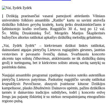
Į Dzūkiją praeinančiai vasarai pamojuoti atriedantis Vilniaus
universiteto folkloro ansamblis „Ratilio“ kartu su savimi atsiveža
dzūkiško folkloro
gerybų
kraitelę, kurią įteiks druskininkiečiams ir
šaltiniuotojo krašto svečiams. Rugpjūčio 30 d., tuoj po 12 val.
Šv. Mišių Druskininkų Švč. Mergelės Marijos Škaplierinės
bažnyčios altorius ratiliokai apkaišys dzūkiškų melodijų gėlaitėmis.
„Vai, žydėk žydėk“ – kiekvienam dzūkui linkės ratiliokai,
dainuodami atgajas pietryčių Lietuvos rugiapjūtės giesmes, jautrias
vestuvines ir pavasario švenčių dainas. Svarbiausiu koncerto
akcentu taps solistų
čilbavimas
, atskleisiantis ne tik dzūkiškų dainų
grožį ir turtingumą, bet ir kiekvieno solisto atrastą savitą santykį su
pasirinkta daina.
Naujajai ansamblio programai ypatingos dvasios suteiks autentiškas
pietryčių Lietuvos patyrimas. Paskutinę rugpjūčio savaitę ratiliokai
krapukštysis
Puvočiuose,
dausysis
įvairiuose kituose Dzūkijos
kampeliuose, plauks
žibulinėmis
Dainavos upėmis, pažins dzūkiškos
tarmės ir dainavimo tradicijos subtilybes, todėl į koncerto erdvę
žengs jau pajautę išskirtinį ir su niekuo nesupainiojamą etnografinio
regiono pulsą.