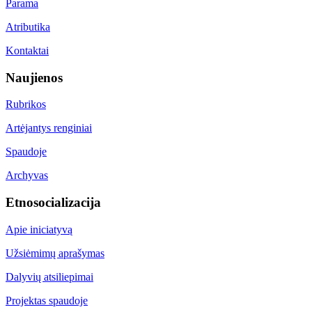
Parama
Atributika
Kontaktai
Naujienos
Rubrikos
Artėjantys renginiai
Spaudoje
Archyvas
Etnosocializacija
Apie iniciatyvą
Užsiėmimų aprašymas
Dalyvių atsiliepimai
Projektas spaudoje