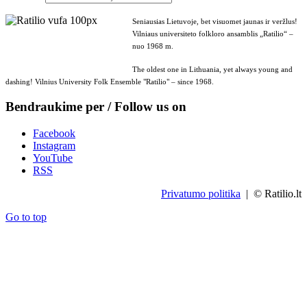
Seniausias Lietuvoje, bet visuomet jaunas ir veržlus!
Vilniaus universiteto folkloro ansamblis „Ratilio“ –
nuo 1968 m.
The oldest one in Lithuania, yet always young and
dashing! Vilnius University Folk Ensemble "Ratilio" – since 1968.
Bendraukime per / Follow us on
Facebook
Instagram
YouTube
RSS
Privatumo politika
| © Ratilio.lt
Go to top