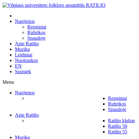
Naujienos
Renginiai
Rubrikos
Spaudoje
Apie Ratilio
Muzika
Leidiniai
Nuotraukos
EN
Susisiek
Menu
Naujienos
Renginiai
Rubrikos
Spaudoje
Apie Ratilio
Ratilio klubas
Ratilio 50
Ratilio 55
Muzika