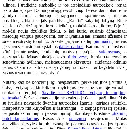
gilinosi į tradicinę simboliką ir jos atspindžius tautosakoje, rengė
rašto darbą apie Dainuojančiąją revoliuciją. Teresė dar uoliau ėmė
gaudyti namų aplinkoje skrajojančius sparnuotus tarmiškus
posakius, vildamasi jais papildyti „Ratilio“ sakytinį lobyną. Bene
visi klausėsi dzūkų folkloro pateikėjų, mokėsi solo atlikimo, iš įrašų
mokėsi naujų dzūkiškų šokių, o kai kurie, ausimis dėmesingai
melodijų vingius gaudydami, dar ir įvairiausiais amatais užsiėmė ir
savo meistrystę tobulino. Akvilė pripynė dailių
pintinaičių
rudens
gėrybėms, Gustė kūrė įstabius
dailės darbus
, Barbora vijo juostas ir
kūrė įmantriausias, tradicinių motyvų įkvėptas
šukuosenas
, o
auksarankis Matas plušėjo savo
dirbtuvėse
, kurdamas rėmelius
senoviniams aviliams, meistraudamas skrynutes, siūdamas odinius
batus. O kur dar kiti darbštieji gabieji ratiliokai – ar begalėtum visų
žavius užsiėmimus ir išvardyti?
Nutarę, kad be koncertų irgi neapsieisim, perkėlėm juos į virtualią
erdvę. Velykų laukti folkloro mylėtojus kvietėme surengę virtualių
edukacijų renginį
„Savaitė su RATILIO: Velykų ir Jurginių
tautosaka“
. Šešias dienas dalijomės vaizdo įrašais, supažindinančiais
su įvairiais pavasario švenčių tautosakos žanrais, kuriuos ratiliokai
interpretavo itin kūrybiškai ir žaismingai – o kaipgi pavasarį apsieisi
be pasilinksminimų ir pakvailiojimų! Skambėjo Kristinos
stiklinių
buteliukų sutartinė
, Rasos Alės
raliavimu
besigrožintis Matas
apsivilko karvytės kombinezoną ir pademonstravo naujos sporto
šakos – karvių parkūro – įgūdžius.
Sūpuoklines dainas
atliko Julija,