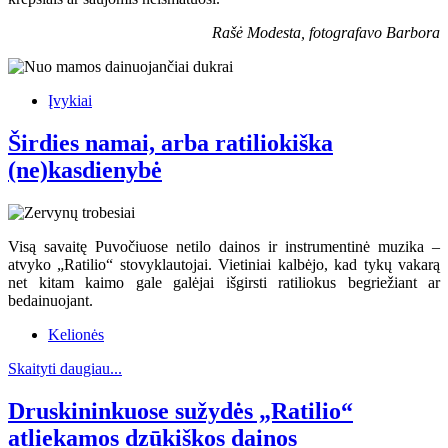
Rašė Modesta, fotografavo Barbora
Įvykiai
Širdies namai, arba ratiliokiška
(ne)kasdienybė
Visą savaitę Puvočiuose netilo dainos ir instrumentinė muzika –
atvyko „Ratilio“ stovyklautojai. Vietiniai kalbėjo, kad tykų vakarą
net kitam kaimo gale galėjai išgirsti ratiliokus begriežiant ar
bedainuojant.
Kelionės
Skaityti daugiau...
Druskininkuose sužydės „Ratilio“
atliekamos dzūkiškos dainos