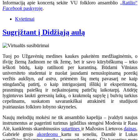
Informaciją apie koncertą sekite VU folkloro ansamblio
„Ratilio“
Facebook
paskyroje
.
Kvietimai
Sugrįžtant į Didžiąją aulą
Tuoj po Užgavėnių medines kaukes pakeitėm medžiaginėmis, o
išviję žiemą žadinom ne tik žemę, bet ir savo kūrybiškumą – teko
ieškoti būdų, kaip ratiliuoti per karantiną. Būdami Vilniaus
universiteto studentai ir nuolat jausdami nenuslopinamą poreikį
veržtis aukštyn,
ad astra
, priėmėm šių metų pavasarį ne kaip
stingdančią patirtį, o kaip intriguojantį iššūkį ir eksperimentą,
prasmingų paieškų ir neįkainojamų patirčių laikotarpį. Atidėję
lygintuvus laukti geresnių laikų, o krakmolą supylę į bulvių tarkius
cepelinams, suskatom savarankiškai atrakinėti ir studijuoti
įvairiausias folkloro lobyno skryneles.
Naujų melodijų mokėsi ne tik ansamblio kapelija – įvaldyti naujus
instrumentus ar pagerinti turimus įgūdžius stengėsi Modesta ir Rasa
Alė, kanklėmis skambinusios
sutartines
ir Mažosios Lietuvos
dainas
,
Gabrielė grojo
akordeonu
kartu su seneliu, Damilė ir Lukas
namiškius linksmino smuiko ir armonikos duetu. Ūla karantino metu