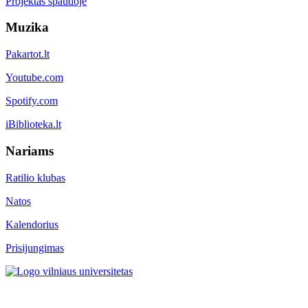
Projektas spaudoje
Muzika
Pakartot.lt
Youtube.com
Spotify.com
iBiblioteka.lt
Nariams
Ratilio klubas
Natos
Kalendorius
Prisijungimas