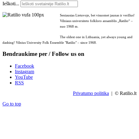
Ieškoti...
Seniausias Lietuvoje, bet visuomet jaunas ir veržlus!
Vilniaus universiteto folkloro ansamblis „Ratilio“ –
nuo 1968 m.
The oldest one in Lithuania, yet always young and
dashing! Vilnius University Folk Ensemble "Ratilio" – since 1968.
Bendraukime per / Follow us on
Facebook
Instagram
YouTube
RSS
Privatumo politika
| © Ratilio.lt
Go to top