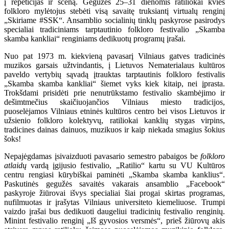
į repeticijas ir sceną. Gegužės 25–31 dienomis ratiliokai kvies
folkloro mylėtojus stebėti visą savaitę truksiantį virtualų renginį
„Skiriame #SSK“. Ansamblio socialinių tinklų paskyrose pasirodys
specialiai tradiciniams tarptautinio folkloro festivalio „Skamba
skamba kankliai“ renginiams dedikuotų programų įrašai.
Nuo pat 1973 m. kiekvieną pavasarį Vilniaus gatves tradicinės
muzikos garsais užtvindantis, į Lietuvos Nematerialaus kultūros
paveldo vertybių sąvadą įtrauktas tarptautinis folkloro festivalis
„Skamba skamba kankliai“ šiemet vyks kiek kitaip, nei įprasta.
Trokšdami prisidėti prie nenutrūkstamo festivalio skambėjimo ir
dešimtmečius skaičiuojančios Vilniaus miesto tradicijos,
puoselėjamos Vilniaus etninės kultūros centro bei visos Lietuvos ir
užsienio folkloro kolektyvų, ratiliokai kanklių stygas virpins,
tradicines dainas dainuos, muzikuos ir kaip niekada smagius šokius
šoks!
Nepajėgdamas įsivaizduoti pavasario semestro pabaigos be
folkloro
atlaidų
vardą įgijusio festivalio, „Ratilio“ kartu su VU Kultūros
centru rengiasi kūrybiškai paminėti „Skamba skamba kanklius“.
Paskutinės gegužės savaitės vakarais ansamblio „Facebook“
paskyroje žiūrovai išvys specialiai šiai progai skirtas programas,
nufilmuotas ir įrašytas Vilniaus universiteto kiemeliuose. Trumpi
vaizdo įrašai bus dedikuoti daugeliui tradicinių festivalio renginių.
Minint festivalio renginį „Iš gyvosios versmės“, prieš žiūrovų akis