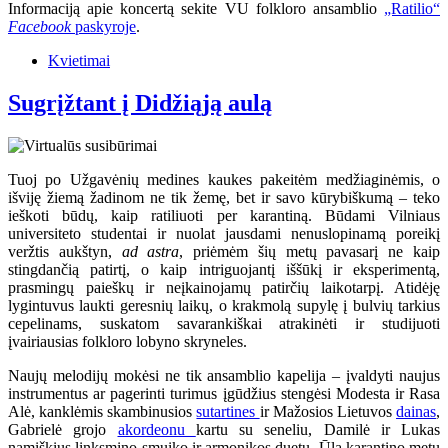
Informaciją apie koncertą sekite VU folkloro ansamblio
„Ratilio“
Facebook
paskyroje
.
Kvietimai
Sugrįžtant į Didžiąją aulą
Tuoj po Užgavėnių medines kaukes pakeitėm medžiaginėmis, o
išviję žiemą žadinom ne tik žemę, bet ir savo kūrybiškumą – teko
ieškoti būdų, kaip ratiliuoti per karantiną. Būdami Vilniaus
universiteto studentai ir nuolat jausdami nenuslopinamą poreikį
veržtis aukštyn,
ad astra
, priėmėm šių metų pavasarį ne kaip
stingdančią patirtį, o kaip intriguojantį iššūkį ir eksperimentą,
prasmingų paieškų ir neįkainojamų patirčių laikotarpį. Atidėję
lygintuvus laukti geresnių laikų, o krakmolą supylę į bulvių tarkius
cepelinams, suskatom savarankiškai atrakinėti ir studijuoti
įvairiausias folkloro lobyno skryneles.
Naujų melodijų mokėsi ne tik ansamblio kapelija – įvaldyti naujus
instrumentus ar pagerinti turimus įgūdžius stengėsi Modesta ir Rasa
Alė, kanklėmis skambinusios
sutartines
ir Mažosios Lietuvos
dainas
,
Gabrielė grojo
akordeonu
kartu su seneliu, Damilė ir Lukas
namiškius linksmino smuiko ir armonikos duetu. Ūla karantino metu