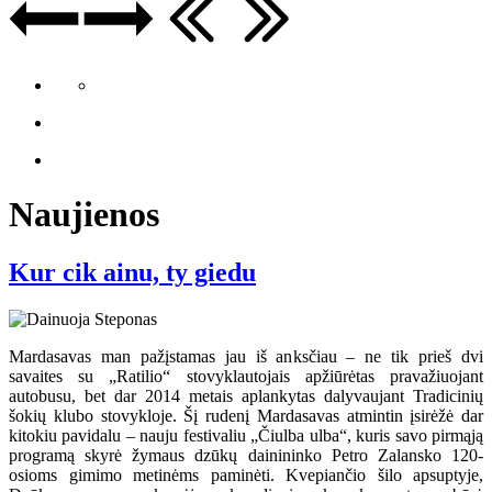
Naujienos
Kur cik ainu, ty giedu
Mardasavas man pažįstamas jau iš anksčiau – ne tik prieš dvi
savaites su „Ratilio“ stovyklautojais apžiūrėtas pravažiuojant
autobusu, bet dar 2014 metais aplankytas dalyvaujant Tradicinių
šokių klubo stovykloje. Šį rudenį Mardasavas atmintin įsirėžė dar
kitokiu pavidalu – nauju festivaliu „Čiulba ulba“, kuris savo pirmąją
programą skyrė žymaus dzūkų dainininko Petro Zalansko 120-
osioms gimimo metinėms paminėti. Kvepiančio šilo apsuptyje,