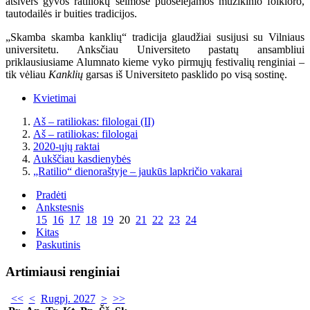
atsivers gyvos ratiliokų šeimose puoselėjamos muzikinio folkloro,
tautodailės ir buities tradicijos.
„Skamba skamba kanklių“ tradicija glaudžiai susijusi su Vilniaus
universitetu. Anksčiau Universiteto pastatų ansambliui
priklausiusiame Alumnato kieme vyko pirmųjų festivalių renginiai –
tik vėliau
Kanklių
garsas iš Universiteto pasklido po visą sostinę.
Kvietimai
Aš – ratiliokas: filologai (II)
Aš – ratiliokas: filologai
2020-ųjų raktai
Aukščiau kasdienybės
„Ratilio“ dienoraštyje – jaukūs lapkričio vakarai
Pradėti
Ankstesnis
15
16
17
18
19
20
21
22
23
24
Kitas
Paskutinis
Artimiausi renginiai
<<
<
Rugpj. 2027
>
>>