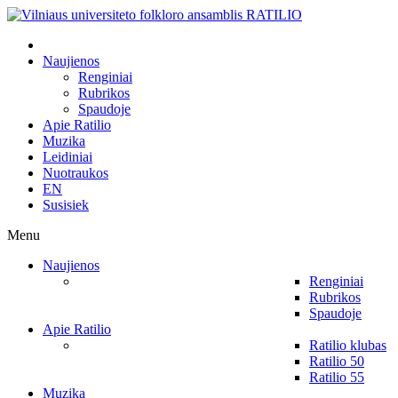
Naujienos
Renginiai
Rubrikos
Spaudoje
Apie Ratilio
Muzika
Leidiniai
Nuotraukos
EN
Susisiek
Menu
Naujienos
Renginiai
Rubrikos
Spaudoje
Apie Ratilio
Ratilio klubas
Ratilio 50
Ratilio 55
Muzika