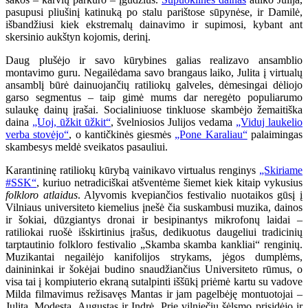
pasupusi pliušinį katinuką po stalu parištose sūpynėse, ir Damilė,
išbandžiusi kiek ekstremalų dainavimo ir supimosi, kybant ant
skersinio aukštyn kojomis, derinį.
Daug plušėjo ir savo kūrybines galias realizavo ansamblio
montavimo guru. Negailėdama savo brangaus laiko, Julita į virtualų
ansamblį būrė dainuojančių ratiliokų galveles, dėmesingai dėliojo
garso segmentus – taip gimė mums dar neregėto populiarumo
sulaukę dainų įrašai. Socialiniuose tinkluose skambėjo žemaitiška
daina
„Uoj, ūžkit ūžkit“
, švelniosios Julijos vedama
„Viduj laukelio
verba stovėjo“
, o kantičkinės giesmės
„Pone Karaliau“
palaimingas
skambesys meldė sveikatos pasauliui.
Karantininę ratiliokų kūrybą vainikavo virtualus renginys
„Skiriame
#SSK“
, kuriuo netradiciškai atšventėme šiemet kiek kitaip vykusius
folkloro atlaidus
. Alyvomis kvepiančios festivalio nuotaikos gūsį į
Vilniaus universiteto kiemelius įnešė čia suskambusi muzika, dainos
ir šokiai, dūzgiantys dronai ir besipinantys mikrofonų laidai –
ratiliokai ruošė išskirtinius įrašus, dedikuotus daugeliui tradicinių
tarptautinio folkloro festivalio „Skamba skamba kankliai“ renginių.
Muzikantai negailėjo kanifolijos strykams, jėgos dumplėms,
dainininkai ir šokėjai budino snaudžiančius Universiteto rūmus, o
visa tai į kompiuterio ekraną sutalpinti iššūkį priėmė kartu su vadove
Milda filmavimus režisavęs Mantas ir jam pagelbėję montuotojai –
Julita, Modesta, Augustas ir Indrė. Prie vilniečių šėlsmo prisidėjo ir