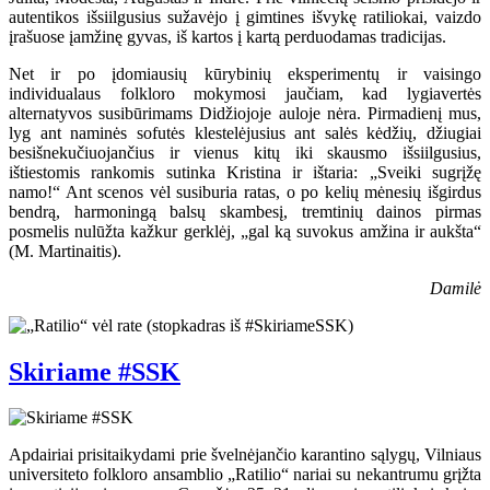
autentikos išsiilgusius sužavėjo į gimtines išvykę ratiliokai, vaizdo
įrašuose įamžinę gyvas, iš kartos į kartą perduodamas tradicijas.
Net ir po įdomiausių kūrybinių eksperimentų ir vaisingo
individualaus folkloro mokymosi jaučiam, kad lygiavertės
alternatyvos susibūrimams Didžiojoje auloje nėra. Pirmadienį mus,
lyg ant naminės sofutės klestelėjusius ant salės kėdžių, džiugiai
besišnekučiuojančius ir vienus kitų iki skausmo išsiilgusius,
ištiestomis rankomis sutinka Kristina ir ištaria: „Sveiki sugrįžę
namo!“ Ant scenos vėl susiburia ratas, o po kelių mėnesių išgirdus
bendrą, harmoningą balsų skambesį, tremtinių dainos pirmas
posmelis nulūžta kažkur gerklėj, „gal ką suvokus amžina ir aukšta“
(M. Martinaitis).
Damilė
Skiriame #SSK
Apdairiai prisitaikydami prie švelnėjančio karantino sąlygų, Vilniaus
universiteto folkloro ansamblio „Ratilio“ nariai su nekantrumu grįžta