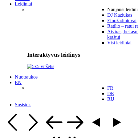
Leidiniai
Naujausi leidini
DJ Kaziukas
Etnožadintuvai
Ratilio – ratui r
Atviras, bet asm
kraštui
Visi leidiniai
Interaktyvus leidinys
Nuotraukos
EN
FR
DE
RU
Susisiek