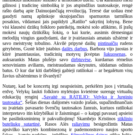
gilinosi į tradicinę simboliką ir jos atspindžius tautosakoje, rengė
rašto darbą apie Dainuojančiąją revoliuciją. Teresė dar uoliau ėmė
gaudyti namų aplinkoje skrajojančius sparnuotus tarmiškus
posakius, vildamasi jais papildyti „Ratilio“ sakytinį lobyną. Bene
visi klausėsi dzūkų folkloro pateikėjų, mokėsi solo atlikimo, iš įrašų
mokėsi naujų dzūkiškų šokių, o kai kurie, ausimis dėmesingai
melodijų vingius gaudydami, dar ir įvairiausiais amatais užsiėmė ir
savo meistrystę tobulino. Akvilė pripynė dailių
pintinaičių
rudens
gėrybėms, Gustė kūrė įstabius
dailės darbus
, Barbora vijo juostas ir
kūrė įmantriausias, tradicinių motyvų įkvėptas
šukuosenas
, o
auksarankis Matas plušėjo savo
dirbtuvėse
, kurdamas rėmelius
senoviniams aviliams, meistraudamas skrynutes, siūdamas odinius
batus. O kur dar kiti darbštieji gabieji ratiliokai – ar begalėtum visų
žavius užsiėmimus ir išvardyti?
Nutarę, kad be koncertų irgi neapsieisim, perkėlėm juos į virtualią
erdvę. Velykų laukti folkloro mylėtojus kvietėme surengę virtualių
edukacijų renginį
„Savaitė su RATILIO: Velykų ir Jurginių
tautosaka“
. Šešias dienas dalijomės vaizdo įrašais, supažindinančiais
su įvairiais pavasario švenčių tautosakos žanrais, kuriuos ratiliokai
interpretavo itin kūrybiškai ir žaismingai – o kaipgi pavasarį apsieisi
be pasilinksminimų ir pakvailiojimų! Skambėjo Kristinos
stiklinių
buteliukų sutartinė
, Rasos Alės
raliavimu
besigrožintis Matas
apsivilko karvytės kombinezoną ir pademonstravo naujos sporto
šakos – karvių parkūro – įgūdžius.
Sūpuoklines dainas
atliko Julija,