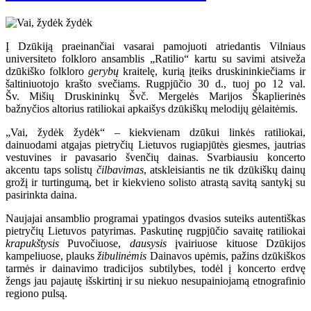
Į Dzūkiją praeinančiai vasarai pamojuoti atriedantis Vilniaus
universiteto folkloro ansamblis „Ratilio“ kartu su savimi atsiveža
dzūkiško folkloro
gerybų
kraitelę, kurią įteiks druskininkiečiams ir
šaltiniuotojo krašto svečiams. Rugpjūčio 30 d., tuoj po 12 val.
Šv. Mišių Druskininkų Švč. Mergelės Marijos Škaplierinės
bažnyčios altorius ratiliokai apkaišys dzūkiškų melodijų gėlaitėmis.
„Vai, žydėk žydėk“ – kiekvienam dzūkui linkės ratiliokai,
dainuodami atgajas pietryčių Lietuvos rugiapjūtės giesmes, jautrias
vestuvines ir pavasario švenčių dainas. Svarbiausiu koncerto
akcentu taps solistų
čilbavimas
, atskleisiantis ne tik dzūkiškų dainų
grožį ir turtingumą, bet ir kiekvieno solisto atrastą savitą santykį su
pasirinkta daina.
Naujajai ansamblio programai ypatingos dvasios suteiks autentiškas
pietryčių Lietuvos patyrimas. Paskutinę rugpjūčio savaitę ratiliokai
krapukštysis
Puvočiuose,
dausysis
įvairiuose kituose Dzūkijos
kampeliuose, plauks
žibulinėmis
Dainavos upėmis, pažins dzūkiškos
tarmės ir dainavimo tradicijos subtilybes, todėl į koncerto erdvę
žengs jau pajautę išskirtinį ir su niekuo nesupainiojamą etnografinio
regiono pulsą.