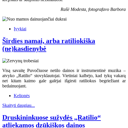
Rašė Modesta, fotografavo Barbora
Įvykiai
Širdies namai, arba ratiliokiška
(ne)kasdienybė
Visą savaitę Puvočiuose netilo dainos ir instrumentinė muzika –
atvyko „Ratilio“ stovyklautojai. Vietiniai kalbėjo, kad tykų vakarą
net kitam kaimo gale galėjai išgirsti ratiliokus begriežiant ar
bedainuojant.
Kelionės
Skaityti daugiau...
Druskininkuose sužydės „Ratilio“
atliekamos dzūkiškos dainos