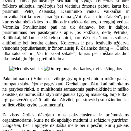
Dzūkų namo paunksmėje sekmadienį vykęs koncertas subūrė
folkloro atlikėjus, mylėtojus bei vietinius žmones pabūti kartu bei
prisiminti Petrą Zalanską. Dainininko vaikai, vaikaičiai ir
provaikaičiai koncertą pradėjo daina „Vai aš aisiu ton šalałėn“, po
kurios skambėjo kitos jo atliktos ir mylėtos dainos, o renginį vedusi
Veronika Povilionienė pati ne tik dainavo, bet ir dalijosi
prisiminimais bei pasakojimais apie, jos žodžiais, dėdę Petruką.
Ratiliokai, būdami ne iš kelmo spirti, paruošė net aštuonias solines,
antifoninę bei bendrą dainas. Koncertas ir pats festivalis uždaryti
vienomis populiariausių ir žinomiausių P. Zalansko dainų – „Čiulba
ulba sakalas“ ir „Vai tu sakal sakale“, kurias per miškus ataidint
tikriausiai girdėjo ir gretimi kaimai.
Pakeliui namo į Vilnių susivilioję grybų ir grybautojų miške gausa,
trumpam stabtelėjome pagrybauti. Greitai tapo aišku, kad ratiliokams
ne gėrybes rinkti, o minkštomis samanomis pasivaikštinėti ir miško
akustiką dainomis išbandyti smagiausia (grybų maišioką, tarp kitko,
irgi parsivežėm; ačiū ratiliokei Akvilei, per stovyklą supažindinusiai
su lietuviškų grybų asortimentu!).
Iš visos širdies dėkojam mus pakvietusiems ir priėmusiems
organizatoriams, kurie ne tik apdalijo medumi ir
saldziom gardziom
vuogełėm
, bet ir apipylė dzūkiška meile bei rūpesčiu, kurių jokiais
krepšiais ar saujomis neišmatuosi.