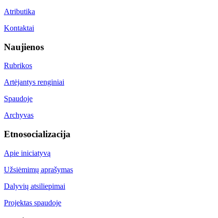
Atributika
Kontaktai
Naujienos
Rubrikos
Artėjantys renginiai
Spaudoje
Archyvas
Etnosocializacija
Apie iniciatyvą
Užsiėmimų aprašymas
Dalyvių atsiliepimai
Projektas spaudoje