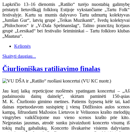
Lapkričio 13–16 dienomis „Ratilio“ turėjo nuostabią galimybę
pristatyti lietuviškąjį folklorą Estijoje vykstančiame „Tartu Folk“
festivalyje. Kartu su mumis dalyvavo Tartu udmurtų kolektyvas
„Jumšan Gur“, latvių grupė „Teikas Muzikanti“, švedų kolektyvai
„Philochoros“ ir „V-Dala Spelmanslag“, Talino prancūzų licėjaus
grupė „Leesikad“ bei festivalio šeimininkai – Tartu folkloro klubas
„Maatasa“.
Kelionės
Skaityti daugiau...
Čiurlioniškas ratiliavimo finalas
Jau kurį laiką repeticijose ruošėmės ypatingam koncertui – „Aš
padainuosiu dainų dainelę“, skirtam paminėti 150-ąsias
M. K. Čiurlionio gimimo metines. Patiems šypseną kėlė tai, kad
dainas repetuodavom susispietę į vieną Didžiosios aulos scenos
kampą, šifruodami Mažosios Lietuvos ir Veliuonos krašto melodijų
vingrybes vaikščiojome nuo vieno scenos krašto prie kito.
Neįprastas jausmas, atrodė sunku įsivaizduoti koncerto visumą iš
tokių mažų gabaliukų. Koncerto išvakarėse visiems dalyviams