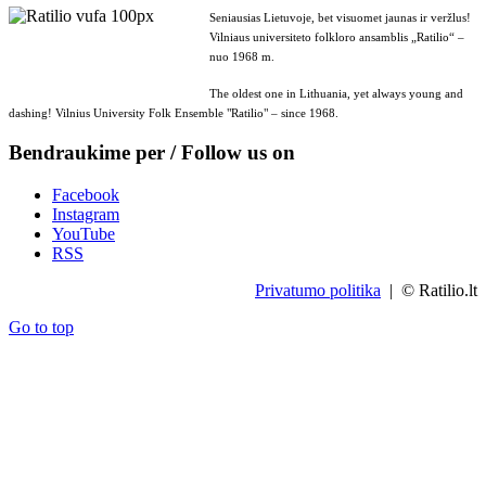
Seniausias Lietuvoje, bet visuomet jaunas ir veržlus!
Vilniaus universiteto folkloro ansamblis „Ratilio“ –
nuo 1968 m.
The oldest one in Lithuania, yet always young and
dashing! Vilnius University Folk Ensemble "Ratilio" – since 1968.
Bendraukime per / Follow us on
Facebook
Instagram
YouTube
RSS
Privatumo politika
| © Ratilio.lt
Go to top