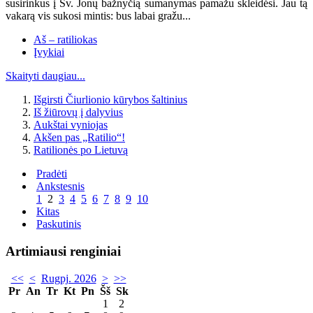
susirinkus į Šv. Jonų bažnyčią sumanymas pamažu skleidėsi. Jau tą
vakarą vis sukosi mintis: bus labai gražu...
Aš – ratiliokas
Įvykiai
Skaityti daugiau...
Išgirsti Čiurlionio kūrybos šaltinius
Iš žiūrovų į dalyvius
Aukštai vyniojas
Akšen pas „Ratilio“!
Ratilionės po Lietuvą
Pradėti
Ankstesnis
1
2
3
4
5
6
7
8
9
10
Kitas
Paskutinis
Artimiausi renginiai
<<
<
Rugpj. 2026
>
>>
Pr
An
Tr
Kt
Pn
Šš
Sk
1
2