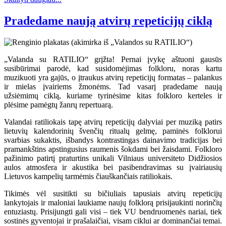
Pradedame naują atvirų repeticijų ciklą
„Valanda su RATILIO“ grįžta! Pernai įvykę aštuoni gausūs
susibūrimai parodė, kad susidomėjimas folkloru, noras kartu
muzikuoti yra gajūs, o įtraukus atvirų repeticijų formatas – palankus
ir mielas įvairiems žmonėms. Tad vasarį pradedame naują
užsiėmimų ciklą, kuriame tyrinėsime kitas folkloro kerteles ir
plėsime pamėgtų žanrų repertuarą.
Valandai ratiliokais tapę atvirų repeticijų dalyviai per muziką patirs
lietuvių kalendorinių švenčių ritualų gelmę, paminės folklorui
svarbias sukaktis, išbandys kontrastingas dainavimo tradicijas bei
pramankštins apstingusius raumenis šokdami bei žaisdami. Folkloro
pažinimo patirtį praturtins unikali Vilniaus universiteto Didžiosios
aulos atmosfera ir akustika bei pasibendravimas su įvairiausių
Lietuvos kampelių tarmėmis čiauškančiais ratiliokais.
Tikimės vėl susitikti su bičiuliais tapusiais atvirų repeticijų
lankytojais ir maloniai laukiame naujų folklorą prisijaukinti norinčių
entuziastų. Prisijungti gali visi – tiek VU bendruomenės nariai, tiek
sostinės gyventojai ir prašalaičiai, visam ciklui ar dominančiai temai.