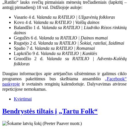
„Ratilio“ lauks svečių pirmaisiais mėnesių trečiadieniais (lapkritį –
antrąjį pirmadienį) 18 val. Didžiojoje auloje:
Vasario 4 d.
Valanda su RATILIO | Užgavėnių folkloras
Kovo 4 d.
Valanda su RATILIO | Vaišių dainos
Balandžio 1 d.
Valanda su RATILIO | Liudviko Rėzos rinkinių
dainos
Gegužės 6 d.
Valanda su RATILIO | Dainos mamai
Rugsėjo 2 d.
Valanda su RATILIO | Šokiai, rateliai, žaidimai
Spalio 7 d.
Valanda su RATILIO | Romansai
Lapkričio 9 d.
Valanda su RATILIO | Kanklės
Gruodžio 2 d.
Valanda su RATILIO | Advento-Kalėdų
folkloras
Daugiau informacijos apie artėjančius užsiėmimus ir galimus ciklo
programos pakeitimus bus skelbiama ansamblio
„Facebook“
paskyroje
ir svetainės renginių kalendoriuje. Dalyvavimas atvirose
repeticijose nemokamas.
Kvietimai
Bendrystės tiltais į „Tartu Folk“