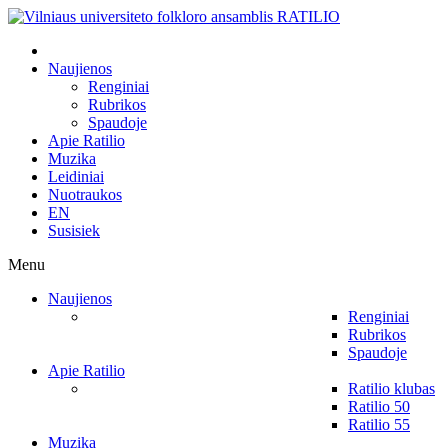
Naujienos
Renginiai
Rubrikos
Spaudoje
Apie Ratilio
Muzika
Leidiniai
Nuotraukos
EN
Susisiek
Menu
Naujienos
Renginiai
Rubrikos
Spaudoje
Apie Ratilio
Ratilio klubas
Ratilio 50
Ratilio 55
Muzika