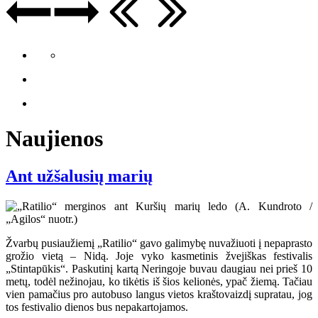
Naujienos
Ant užšalusių marių
Žvarbų pusiaužiemį „Ratilio“ gavo galimybę nuvažiuoti į nepaprasto
grožio vietą – Nidą. Joje vyko kasmetinis žvejiškas festivalis
„Stintapūkis“. Paskutinį kartą Neringoje buvau daugiau nei prieš 10
metų, todėl nežinojau, ko tikėtis iš šios kelionės, ypač žiemą. Tačiau
vien pamačius pro autobuso langus vietos kraštovaizdį supratau, jog
tos festivalio dienos bus nepakartojamos.