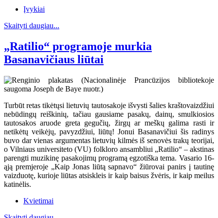
Įvykiai
Skaityti daugiau...
„Ratilio“ programoje murkia
Basanavičiaus liūtai
Turbūt retas tikėtųsi lietuvių tautosakoje išvysti šalies kraštovaizdžiui
nebūdingų reiškinių, tačiau gausiame pasakų, dainų, smulkiosios
tautosakos aruode greta gegučių, žirgų ar meškų galima rasti ir
netikėtų veikėjų, pavyzdžiui, liūtų! Jonui Basanavičiui šis radinys
buvo dar vienas argumentas lietuvių kilmės iš senovės trakų teorijai,
o Vilniaus universiteto (VU) folkloro ansambliui „Ratilio“ – akstinas
parengti muzikinę pasakojimų programą egzotiška tema. Vasario 16-
ąją premjeroje „Kaip Jonas liūtą sapnavo“ žiūrovai panirs į tautinę
vaizduotę, kurioje liūtas atsiskleis ir kaip baisus žvėris, ir kaip meilus
katinėlis.
Kvietimai
Skaityti daugiau...