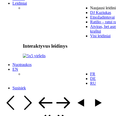
Leidiniai
Naujausi leidini
DJ Kaziukas
Etnožadintuvai
Ratilio – ratui r
Atviras, bet asm
kraštui
Visi leidiniai
Interaktyvus leidinys
Nuotraukos
EN
FR
DE
RU
Susisiek