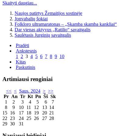
Skaityti daugiau...
Naujos patirtys Žemaitijos sostinėje
Jonvabalių šokiai
Folkloro ultramaratonas – „Skamba skamba kankliai“
Dar vienas aktyvus „Ratilio“ savaitgalis
Saulėtasis Jurginių savaitgalis
Pradėti
Ankstesnis
1
2
3
4
5
6
7
8
9
10
Kitas
Paskutinis
Artimiausi renginiai
<<
<
Saus. 2024
>
>>
Pr
An
Tr
Kt
Pn
Šš
Sk
1
2
3
4
5
6
7
8
9
10
11
12
13
14
15
16
17
18
19
20
21
22
23
24
25
26
27
28
29
30
31
Naujausi leidiniai