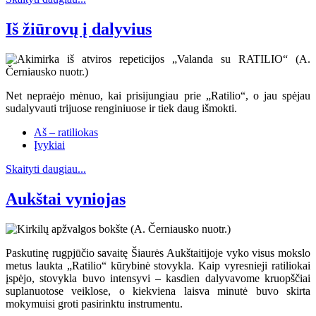
Iš žiūrovų į dalyvius
Net nepraėjo mėnuo, kai prisijungiau prie „Ratilio“, o jau spėjau
sudalyvauti trijuose renginiuose ir tiek daug išmokti.
Aš – ratiliokas
Įvykiai
Skaityti daugiau...
Aukštai vyniojas
Paskutinę rugpjūčio savaitę Šiaurės Aukštaitijoje vyko visus mokslo
metus laukta „Ratilio“ kūrybinė stovykla. Kaip vyresnieji ratiliokai
įspėjo, stovykla buvo intensyvi – kasdien dalyvavome kruopščiai
suplanuotose veiklose, o kiekviena laisva minutė buvo skirta
mokymuisi groti pasirinktu instrumentu.