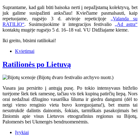
Suprantame, kad gali būti baisoka nerti į nepažįstamą kolektyvą, bet
juk galime susipažinti anksčiau! Kviečiame pasmalsauti, kaip
repetuojame, rugsėjo 3 d. atviroje repeticijoje
„Valanda su
RATILIO“
. Susimojuokime ir integracijos festivalio
„Ad astra“
kontaktų mugėje rugsėjo 5 d. 16–18 val. VU Didžiajame kieme.
Iki greito, būsimi ratiliokai!
Kvietimai
Ratilionės po Lietuvą
Vasara jau persirito į antrąją pusę. Po tokio intensyvaus birželio
turėjome šiek tiek ramesnę, tačiau vis tiek kupiną patirčių liepą. Nors
orai nedažnai džiugino vasariška šiluma ir giedru dangumi (dėl to
netgi vieno renginio vieta buvo koreguojama!), bet mums tai
nesutrukdė dalintis dainomis, šokiais, tarmiškais pasakojimais bei
žiniomis apie visus Lietuvos etnografinius regionus su Bijotų,
Palomenės bei Ukmergės bendruomenėmis.
Įvykiai