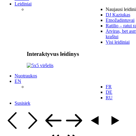
Leidiniai
Naujausi leidini
DJ Kaziukas
Etnožadintuvai
Ratilio – ratui r
Atviras, bet asm
kraštui
Visi leidiniai
Interaktyvus leidinys
Nuotraukos
EN
FR
DE
RU
Susisiek