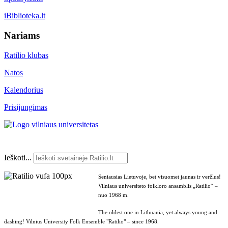
iBiblioteka.lt
Nariams
Ratilio klubas
Natos
Kalendorius
Prisijungimas
Ieškoti...
Seniausias Lietuvoje, bet visuomet jaunas ir veržlus!
Vilniaus universiteto folkloro ansamblis „Ratilio“ –
nuo 1968 m.
The oldest one in Lithuania, yet always young and
dashing! Vilnius University Folk Ensemble "Ratilio" – since 1968.