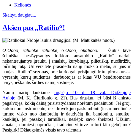
Kelionės
Skaityti daugiau...
Akšen pas „Ratilio“!
O-Oooo, ratilioke ratilioke, o-Oooo, olialiooo!
– šaukia tave
šelmiškai besišypsantys folkloro ansamblio „Ratilio“ nariai,
nekantraujantys įtraukti į smalsių, kūrybingų, pilietiškų, nuoširdžių
bičiulių ratą. Universitete prasideda nauji mokslo metai, su jais ir
naujas „Ratilio“ sezonas, prie kurio gali prisijungti ir tu, pirmakursis,
vyresnių kursų studentas, darbuotojas ar kitas VU bendruomenės
narys, ieškantis širdies namų sostinėje.
Naujų narių laukiame
rugsėjo 10 d. 18 val. Didžiojoje
Auloje
(M. K. Čiurlionio g. 21). Bus drąsiau, jei būsi iš anksto
pagalvojęs, kokią dainą prisistatydamas norėtum padainuoti. Jei groji
kokiu nors instrumentu, nesidrovėk juo paskambinti (instrumentinėje
turime visko nuo dambrelių ir daudyčių iki bandonijų, smuikų,
kanklių), jei pasakoji tarmiškai, neslėpk savo šnektos! Užsiimi
amatais, domiesi papročiais, tradicine virtuve ar turi kitų gebėjimų?
Pasigirk! Džiaugsimės visais tavo talentais.