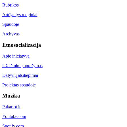
Rubrikos
Artėjantys renginiai
Spaudoje
Archyvas
Etnosocializacija
Apie iniciatyvą
Užsiėmimų aprašymas
Dalyvių atsiliepimai
Projektas spaudoje
Muzika
Pakartot.lt
Youtube.com
Spotify.com