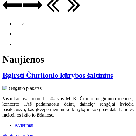
Naujienos
Išgirsti Čiurlionio kūrybos šaltinius
Visai Lietuvai minint 150-ąsias M. K. Čiurlionio gimimo metines,
koncerto „Aš padainuosiu dainų dainelę“ rengėjai kviečia
pasiklausyti, kas įkvėpė menininko kūrybą ir kokį pavidalą liaudies
melodijos įgijo jo išdailose.
Kvietimai
Skaityti daugiau...