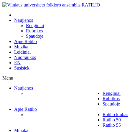
Naujienos
Renginiai
Rubrikos
Spaudoje
Apie Ratilio
Muzika
Leidiniai
Nuotraukos
EN
Susisiek
Menu
Naujienos
Renginiai
Rubrikos
Spaudoje
Apie Ratilio
Ratilio klubas
Ratilio 50
Ratilio 55
Muzika