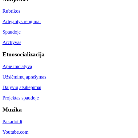
Rubrikos
Artėjantys renginiai
Spaudoje
Archyvas
Etnosocializacija
Apie iniciatyvą
Užsiėmimų aprašymas
Dalyvių atsiliepimai
Projektas spaudoje
Muzika
Pakartot.lt
Youtube.com