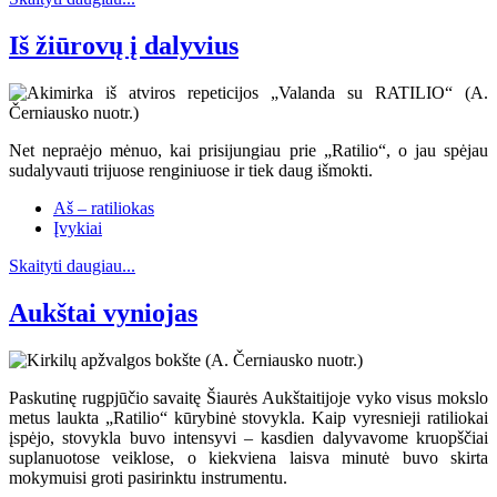
Iš žiūrovų į dalyvius
Net nepraėjo mėnuo, kai prisijungiau prie „Ratilio“, o jau spėjau
sudalyvauti trijuose renginiuose ir tiek daug išmokti.
Aš – ratiliokas
Įvykiai
Skaityti daugiau...
Aukštai vyniojas
Paskutinę rugpjūčio savaitę Šiaurės Aukštaitijoje vyko visus mokslo
metus laukta „Ratilio“ kūrybinė stovykla. Kaip vyresnieji ratiliokai
įspėjo, stovykla buvo intensyvi – kasdien dalyvavome kruopščiai
suplanuotose veiklose, o kiekviena laisva minutė buvo skirta
mokymuisi groti pasirinktu instrumentu.