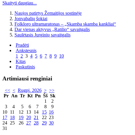
Skaityti daugiau...
Naujos patirtys Žemaitijos sostinėje
Jonvabalių šokiai
Folkloro ultramaratonas – „Skamba skamba kankliai“
Dar vienas aktyvus „Ratilio“ savaitgalis
Saulėtasis Jurginių savaitgalis
Pradėti
Ankstesnis
1
2
3
4
5
6
7
8
9
10
Kitas
Paskutinis
Artimiausi renginiai
<<
<
Rugpj. 2026
>
>>
Pr
An
Tr
Kt
Pn
Šš
Sk
1
2
3
4
5
6
7
8
9
10
11
12
13
14
15
16
17
18
19
20
21
22
23
24
25
26
27
28
29
30
31