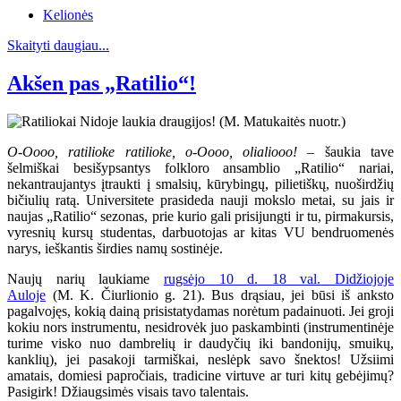
Kelionės
Skaityti daugiau...
Akšen pas „Ratilio“!
O-Oooo, ratilioke ratilioke, o-Oooo, olialiooo!
– šaukia tave
šelmiškai besišypsantys folkloro ansamblio „Ratilio“ nariai,
nekantraujantys įtraukti į smalsių, kūrybingų, pilietiškų, nuoširdžių
bičiulių ratą. Universitete prasideda nauji mokslo metai, su jais ir
naujas „Ratilio“ sezonas, prie kurio gali prisijungti ir tu, pirmakursis,
vyresnių kursų studentas, darbuotojas ar kitas VU bendruomenės
narys, ieškantis širdies namų sostinėje.
Naujų narių laukiame
rugsėjo 10 d. 18 val. Didžiojoje
Auloje
(M. K. Čiurlionio g. 21). Bus drąsiau, jei būsi iš anksto
pagalvojęs, kokią dainą prisistatydamas norėtum padainuoti. Jei groji
kokiu nors instrumentu, nesidrovėk juo paskambinti (instrumentinėje
turime visko nuo dambrelių ir daudyčių iki bandonijų, smuikų,
kanklių), jei pasakoji tarmiškai, neslėpk savo šnektos! Užsiimi
amatais, domiesi papročiais, tradicine virtuve ar turi kitų gebėjimų?
Pasigirk! Džiaugsimės visais tavo talentais.