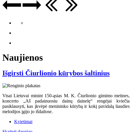
Naujienos
Išgirsti Čiurlionio kūrybos šaltinius
Visai Lietuvai minint 150-ąsias M. K. Čiurlionio gimimo metines,
koncerto „Aš padainuosiu dainų dainelę“ rengėjai kviečia
pasiklausyti, kas įkvėpė menininko kūrybą ir kokį pavidalą liaudies
melodijos įgijo jo išdailose.
Kvietimai
Skaityti daugiau...