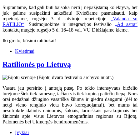
Suprantame, kad gali būti baisoka nerti į nepažįstamą kolektyvą, bet
juk galime susipažinti anksčiau! Kviečiame pasmalsauti, kaip
repetuojame, rugsėjo 3 d. atviroje repeticijoje
„Valanda su
RATILIO“
. Susimojuokime ir integracijos festivalio
„Ad astra“
kontaktų mugėje rugsėjo 5 d. 16–18 val. VU Didžiajame kieme.
Iki greito, būsimi ratiliokai!
Kvietimai
Ratilionės po Lietuvą
Vasara jau persirito į antrąją pusę. Po tokio intensyvaus birželio
turėjome šiek tiek ramesnę, tačiau vis tiek kupiną patirčių liepą. Nors
orai nedažnai džiugino vasariška šiluma ir giedru dangumi (dėl to
netgi vieno renginio vieta buvo koreguojama!), bet mums tai
nesutrukdė dalintis dainomis, šokiais, tarmiškais pasakojimais bei
žiniomis apie visus Lietuvos etnografinius regionus su Bijotų,
Palomenės bei Ukmergės bendruomenėmis.
Įvykiai