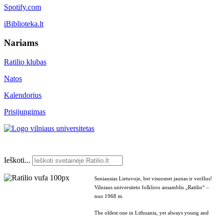
Spotify.com
iBiblioteka.lt
Nariams
Ratilio klubas
Natos
Kalendorius
Prisijungimas
Ieškoti...
Seniausias Lietuvoje, bet visuomet jaunas ir veržlus!
Vilniaus universiteto folkloro ansamblis „Ratilio“ –
nuo 1968 m.
The oldest one in Lithuania, yet always young and