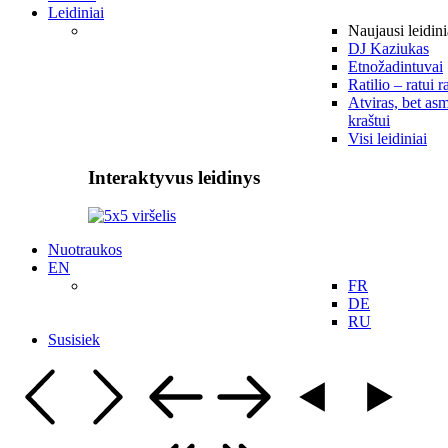
Leidiniai
Naujausi leidini
DJ Kaziukas
Etnožadintuvai
Ratilio – ratui r
Atviras, bet asm
kraštui
Visi leidiniai
Interaktyvus leidinys
Nuotraukos
EN
FR
DE
RU
Susisiek