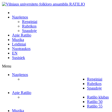
Naujienos
Renginiai
Rubrikos
Spaudoje
Apie Ratilio
Muzika
Leidiniai
Nuotraukos
EN
Susisiek
Menu
Naujienos
Renginiai
Rubrikos
Spaudoje
Apie Ratilio
Ratilio klubas
Ratilio 50
Ratilio 55
Muzika