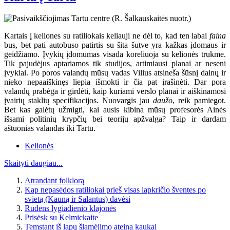
Kartais į keliones su ratiliokais keliauji ne dėl to, kad ten labai
faina
bus, bet pati autobuso patirtis su šita šutve yra kažkas įdomaus ir
geidžiamo. Įvykių įdomumas visada koreliuoja su kelionės trukme.
Tik pajudėjus aptariamos tik studijos, artimiausi planai ar neseni
įvykiai. Po poros valandų mūsų vadas Vilius atsineša šūsnį dainų ir
nieko nepaaiškinęs liepia išmokti ir čia pat įrašinėti. Dar pora
valandų prabėga ir girdėti, kaip kuriami verslo planai ir aiškinamosi
įvairių staklių specifikacijos. Nuovargis jau
daužo
, reik pamiegot.
Bet kas galėtų užmigti, kai ausis kibina mūsų profesorės Ainės
išsami politinių krypčių bei teorijų apžvalga? Taip ir dardam
aštuonias valandas iki Tartu.
Kelionės
Skaityti daugiau...
Atrandant folklorą
Kap nepasėdos ratiliokai prieš visas lapkričio šventes po
svietą (Kauną ir Salantus) davėsi
Rudens lygiadienio klajonės
Prisėsk su Kelmickaite
Temstant iš lapų šlamėjimo ateina kaukai