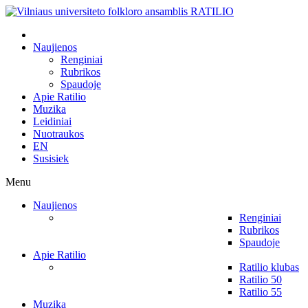
Naujienos
Renginiai
Rubrikos
Spaudoje
Apie Ratilio
Muzika
Leidiniai
Nuotraukos
EN
Susisiek
Menu
Naujienos
Renginiai
Rubrikos
Spaudoje
Apie Ratilio
Ratilio klubas
Ratilio 50
Ratilio 55
Muzika