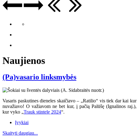
Naujienos
(Pa)vasario linksmybės
Vasaris paskutines dieneles skaičiavo – „Ratilio“ vis tiek dar kai kur
nuvažiavo
! O va
žiavom ne bet kur, į pačią Palūšę (Ignalinos raj.),
kur vyko „
Trauk stintelę 2024
“.
Įvykiai
Skaityti daugiau...