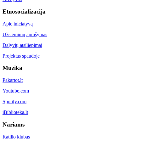
Etnosocializacija
Apie iniciatyvą
Užsiėmimų aprašymas
Dalyvių atsiliepimai
Projektas spaudoje
Muzika
Pakartot.lt
Youtube.com
Spotify.com
iBiblioteka.lt
Nariams
Ratilio klubas