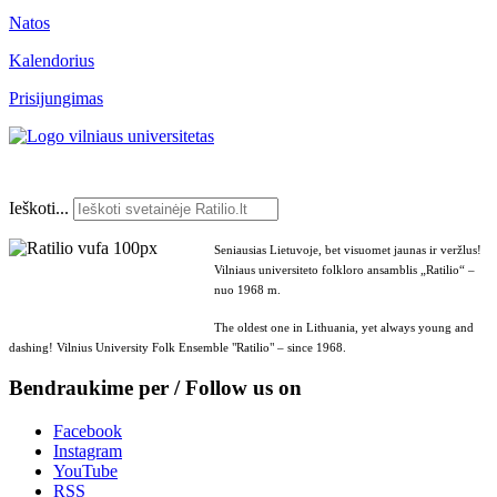
Natos
Kalendorius
Prisijungimas
Ieškoti...
Seniausias Lietuvoje, bet visuomet jaunas ir veržlus!
Vilniaus universiteto folkloro ansamblis „Ratilio“ –
nuo 1968 m.
The oldest one in Lithuania, yet always young and
dashing! Vilnius University Folk Ensemble "Ratilio" – since 1968.
Bendraukime per / Follow us on
Facebook
Instagram
YouTube
RSS