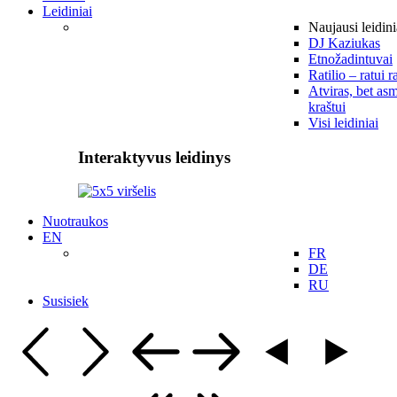
Leidiniai
Naujausi leidini
DJ Kaziukas
Etnožadintuvai
Ratilio – ratui r
Atviras, bet asm
kraštui
Visi leidiniai
Interaktyvus leidinys
Nuotraukos
EN
FR
DE
RU
Susisiek