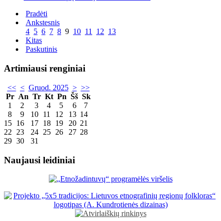
Pradėti
Ankstesnis
4
5
6
7
8
9
10
11
12
13
Kitas
Paskutinis
Artimiausi renginiai
<<
<
Gruod. 2025
>
>>
Pr
An
Tr
Kt
Pn
Šš
Sk
1
2
3
4
5
6
7
8
9
10
11
12
13
14
15
16
17
18
19
20
21
22
23
24
25
26
27
28
29
30
31
Naujausi leidiniai