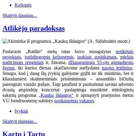
Kelionės
Skaityti daugiau...
Atlikėjo paradoksas
Pastarasis „Ratilio“ metų ratas buvo nusagstytas
netikėtais
projektais
,
įspūdingomis kelionėmis
,
jaukiais susitikimais
,
mielais
tradiciniais renginiais
ir, žinoma,
džiaugsminga 55-ojo gimtadienio
švente
, iki kurios dienas skaičiavome naršydami
naujus leidinius
.
Smagu, kad į daug šių įvykių galėjome grįžti ne tik mintimis, bet ir
kliaudamiesi skaitmeniniais prisiminimais – ansamblio bičiulių
parengtais vaizdo įrašais. Taip įamžinti ir paskutiniai savitai advento
dvasią atspindėję koncertai: paslaptinga muzikinė mitologinių
sakmių programa
„Kaukų išdaigos“
ir apmąstyti praėjusius metus
VU bendruomenę subūręs
susikaupimo vakaras
.
Įvykiai
Skaityti daugiau...
Kartu į Tartu