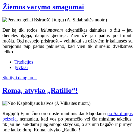
Žiemos varymo smagumai
Dar ką tik, rodos,
leliumavom
adventiškas dainukes, o žiū – jau
dienelės ilgėja, dangus giedrėja. Žiemužė jau padus po truputį
ruošia. Ogi nespėjo prisiruošt – velniukai su ožkytėm ir kaliausės su
būrėjomis taip padus pakūreno, kad vien tik dūmelio dvelksmas
teliko.
Tradicijos
Įvykiai
Skaityti daugiau...
Roma, atvyko „Ratilio“!
Rugpjūtį Fjumičino oro uoste mintimis dar klajodama
po Sardinijos
peizažą
, nemaniau, kad vos po pusmečio vėl čia minsime takelius,
tik jau ne laukdami jungiamojo skrydžio, o atsiimti bagažo ir pirmyn
prie lauko durų. Roma, atvyko „Ratilio“!