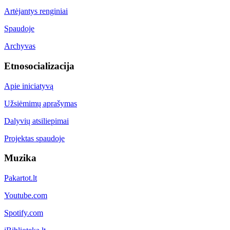
Artėjantys renginiai
Spaudoje
Archyvas
Etnosocializacija
Apie iniciatyvą
Užsiėmimų aprašymas
Dalyvių atsiliepimai
Projektas spaudoje
Muzika
Pakartot.lt
Youtube.com
Spotify.com