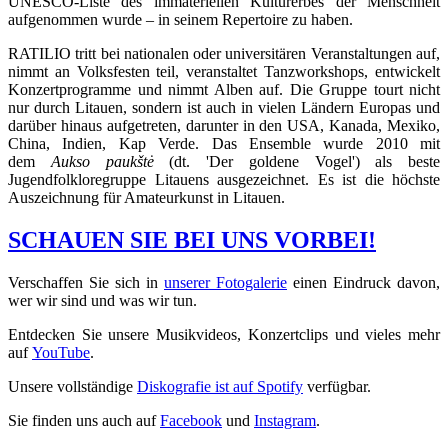
UNESCO-Liste des immateriellen Kulturerbes der Menschheit
aufgenommen wurde – in seinem Repertoire zu haben.
RATILIO tritt bei nationalen oder universitären Veranstaltungen auf,
nimmt an Volksfesten teil, veranstaltet Tanzworkshops, entwickelt
Konzertprogramme und nimmt Alben auf. Die Gruppe tourt nicht
nur durch Litauen, sondern ist auch in vielen Ländern Europas und
darüber hinaus aufgetreten, darunter in den USA, Kanada, Mexiko,
China, Indien, Kap Verde. Das Ensemble wurde 2010 mit
dem
Aukso paukštė
(dt. 'Der goldene Vogel') als beste
Jugendfolkloregruppe Litauens ausgezeichnet. Es ist die höchste
Auszeichnung für Amateurkunst in Litauen.
SCHAUEN SIE BEI UNS VORBEI!
Verschaffen Sie sich in
unserer Fotogalerie
einen Eindruck davon,
wer wir sind und was wir tun.
Entdecken Sie unsere Musikvideos, Konzertclips und vieles mehr
auf
YouTube
.
Unsere vollständige
Diskografie ist auf Spotify
verfügbar.
Sie finden uns auch auf
Facebook
und
Instagram
.