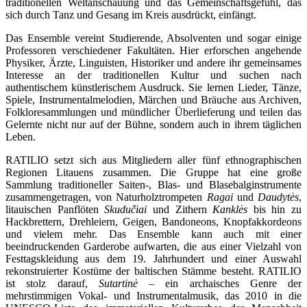
traditionellen Weltanschauung und das Gemeinschaftsgefühl, das
sich durch Tanz und Gesang im Kreis ausdrückt, einfängt.
Das Ensemble vereint Studierende, Absolventen und sogar einige
Professoren verschiedener Fakultäten. Hier erforschen angehende
Physiker, Ärzte, Linguisten, Historiker und andere ihr gemeinsames
Interesse an der traditionellen Kultur und suchen nach
authentischem künstlerischem Ausdruck. Sie lernen Lieder, Tänze,
Spiele, Instrumentalmelodien, Märchen und Bräuche aus Archiven,
Folkloresammlungen und mündlicher Überlieferung und teilen das
Gelernte nicht nur auf der Bühne, sondern auch in ihrem täglichen
Leben.
RATILIO setzt sich aus Mitgliedern aller fünf ethnographischen
Regionen Litauens zusammen. Die Gruppe hat eine große
Sammlung traditioneller Saiten-, Blas- und Blasebalginstrumente
zusammengetragen, von Naturholztrompeten
Ragai
und
Daudytės
,
litauischen Panflöten
Skudučiai
und Zithern
Kanklės
bis hin zu
Hackbrettern, Drehleiern, Geigen, Bandoneons, Knopfakkordeons
und vielem mehr. Das Ensemble kann auch mit einer
beeindruckenden Garderobe aufwarten, die aus einer Vielzahl von
Festtagskleidung aus dem 19. Jahrhundert und einer Auswahl
rekonstruierter Kostüme der baltischen Stämme besteht. RATILIO
ist stolz darauf,
Sutartinė
– ein archaisches Genre der
mehrstimmigen Vokal- und Instrumentalmusik, das 2010 in die