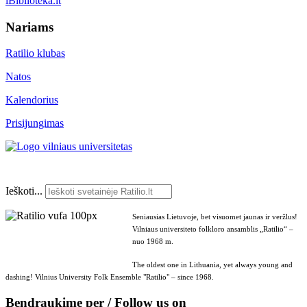
iBiblioteka.lt
Nariams
Ratilio klubas
Natos
Kalendorius
Prisijungimas
Ieškoti...
Seniausias Lietuvoje, bet visuomet jaunas ir veržlus!
Vilniaus universiteto folkloro ansamblis „Ratilio“ –
nuo 1968 m.
The oldest one in Lithuania, yet always young and
dashing! Vilnius University Folk Ensemble "Ratilio" – since 1968.
Bendraukime per / Follow us on