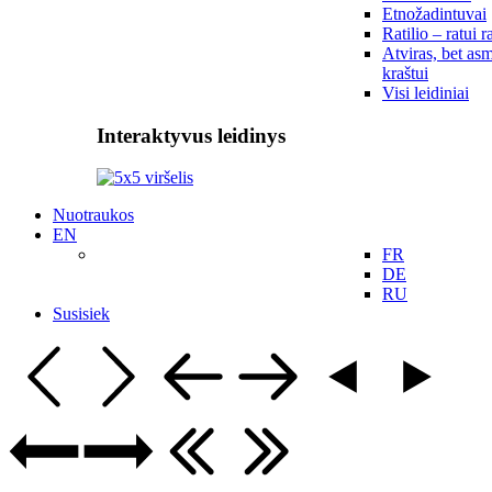
Etnožadintuvai
Ratilio – ratui r
Atviras, bet asm
kraštui
Visi leidiniai
Interaktyvus leidinys
Nuotraukos
EN
FR
DE
RU
Susisiek