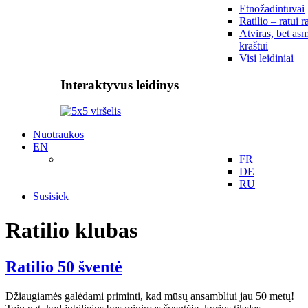
Etnožadintuvai
Ratilio – ratui r
Atviras, bet asm
kraštui
Visi leidiniai
Interaktyvus leidinys
Nuotraukos
EN
FR
DE
RU
Susisiek
Ratilio klubas
Ratilio 50 šventė
Džiaugiamės galėdami priminti, kad mūsų ansambliui jau 50 metų!