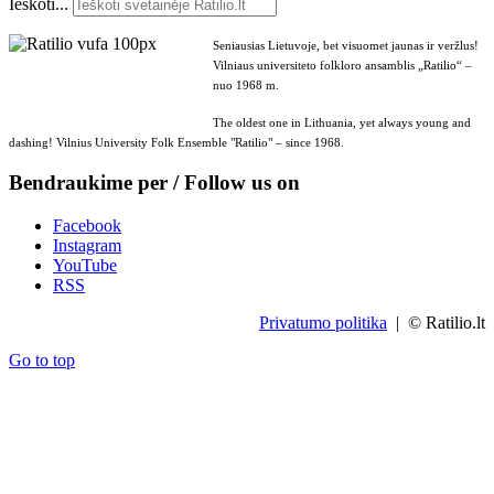
Ieškoti...
Seniausias Lietuvoje, bet visuomet jaunas ir veržlus!
Vilniaus universiteto folkloro ansamblis „Ratilio“ –
nuo 1968 m.
The oldest one in Lithuania, yet always young and
dashing! Vilnius University Folk Ensemble "Ratilio" – since 1968.
Bendraukime per / Follow us on
Facebook
Instagram
YouTube
RSS
Privatumo politika
| © Ratilio.lt
Go to top