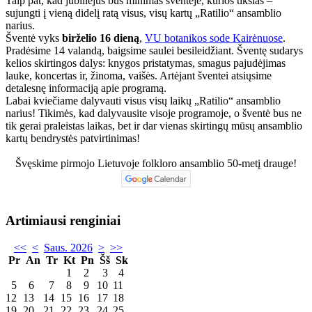
Taip pat, kad jubiliejus bus minimas šventėje, kurios tikslas –
sujungti į vieną didelį ratą visus, visų kartų „Ratilio“ ansamblio
narius.
Šventė vyks
birželio 16 dieną
,
VU botanikos sode Kairėnuose
.
Pradėsime 14 valandą, baigsime saulei besileidžiant. Šventę sudarys
kelios skirtingos dalys: knygos pristatymas, smagus pajudėjimas
lauke, koncertas ir, žinoma, vaišės. Artėjant šventei atsiųsime
detalesnę informaciją apie programą.
Labai kviečiame dalyvauti visus visų laikų „Ratilio“ ansamblio
narius! Tikimės, kad dalyvausite visoje programoje, o šventė bus ne
tik gerai praleistas laikas, bet ir dar vienas skirtingų mūsų ansamblio
kartų bendrystės patvirtinimas!
Švęskime pirmojo Lietuvoje folkloro ansamblio 50-metį drauge!
Artimiausi renginiai
<<
<
Saus. 2026
>
>>
Pr
An
Tr
Kt
Pn
Šš
Sk
1
2
3
4
5
6
7
8
9
10
11
12
13
14
15
16
17
18
19
20
21
22
23
24
25