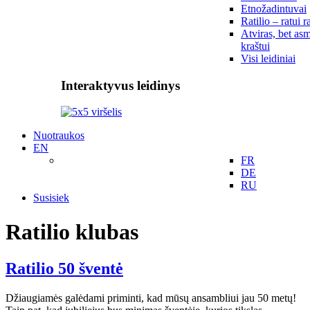
Etnožadintuvai
Ratilio – ratui r
Atviras, bet asm
kraštui
Visi leidiniai
Interaktyvus leidinys
Nuotraukos
EN
FR
DE
RU
Susisiek
Ratilio klubas
Ratilio 50 šventė
Džiaugiamės galėdami priminti, kad mūsų ansambliui jau 50 metų!