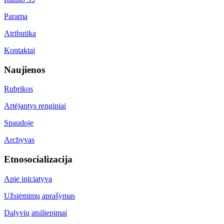
Parama
Atributika
Kontaktai
Naujienos
Rubrikos
Artėjantys renginiai
Spaudoje
Archyvas
Etnosocializacija
Apie iniciatyvą
Užsiėmimų aprašymas
Dalyvių atsiliepimai