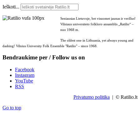
Ieškoti...
Seniausias Lietuvoje, bet visuomet jaunas ir veržlus!
Vilniaus universiteto folkloro ansamblis „Ratilio“ –
nuo 1968 m.
The oldest one in Lithuania, yet always young and
dashing! Vilnius University Folk Ensemble "Ratilio" – since 1968.
Bendraukime per / Follow us on
Facebook
Instagram
YouTube
RSS
Privatumo politika
| © Ratilio.lt
Go to top