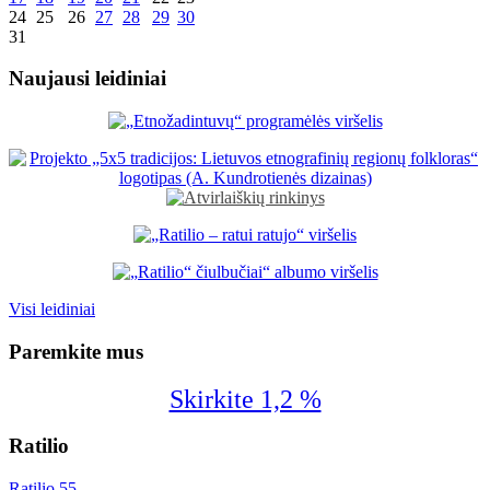
24
25
26
27
28
29
30
31
Naujausi leidiniai
Visi leidiniai
Paremkite mus
Skirkite 1,2 %
Ratilio
Ratilio 55