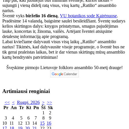
Taip pat, kad jubiliejus bus minimas šventėje, kurios tikslas –
sujungti į vieną didelį ratą visus, visų kartų „Ratilio“ ansamblio
narius.
Šventė vyks
birželio 16 dieną
,
VU botanikos sode Kairėnuose
.
Pradėsime 14 valandą, baigsime saulei besileidžiant. Šventę sudarys
kelios skirtingos dalys: knygos pristatymas, smagus pajudėjimas
lauke, koncertas ir, žinoma, vaišės. Artėjant šventei atsiųsime
detalesnę informaciją apie programą.
Labai kviečiame dalyvauti visus visų laikų „Ratilio“ ansamblio
narius! Tikimės, kad dalyvausite visoje programoje, o šventė bus ne
tik gerai praleistas laikas, bet ir dar vienas skirtingų mūsų ansamblio
kartų bendrystės patvirtinimas!
Švęskime pirmojo Lietuvoje folkloro ansamblio 50-metį drauge!
Artimiausi renginiai
<<
<
Rugpj. 2026
>
>>
Pr
An
Tr
Kt
Pn
Šš
Sk
1
2
3
4
5
6
7
8
9
10
11
12
13
14
15
16
17
18
19
20
21
22
23