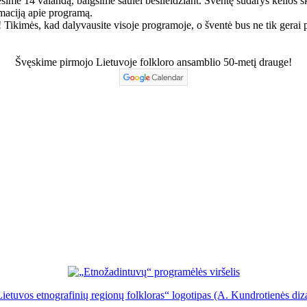
ėsime 14 valandą, baigsime saulei besileidžiant. Šventę sudarys kelios 
rmaciją apie programą.
 Tikimės, kad dalyvausite visoje programoje, o šventė bus ne tik gerai pr
Švęskime pirmojo Lietuvoje folkloro ansamblio 50-metį drauge!