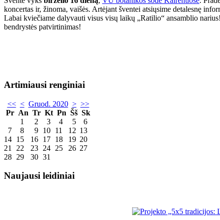
Šventė vyks
birželio 16 dieną
,
VU botanikos sode Kairėnuose
. Prad
koncertas ir, žinoma, vaišės. Artėjant šventei atsiųsime detalesnę info
Labai kviečiame dalyvauti visus visų laikų „Ratilio“ ansamblio narius!
bendrystės patvirtinimas!
Artimiausi renginiai
<<
<
Gruod. 2020
>
>>
Pr
An
Tr
Kt
Pn
Šš
Sk
1
2
3
4
5
6
7
8
9
10
11
12
13
14
15
16
17
18
19
20
21
22
23
24
25
26
27
28
29
30
31
Naujausi leidiniai