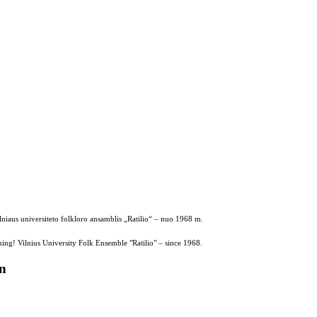
ilniaus universiteto folkloro ansamblis „Ratilio“ – nuo 1968 m.
ing! Vilnius University Folk Ensemble "Ratilio" – since 1968.
on