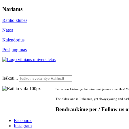
Nariams
Ratilio klubas
Natos
Kalendorius
Prisijungimas
Ieškoti...
Seniausias Lietuvoje, bet visuomet jaunas ir veržlus! V
The oldest one in Lithuania, yet always young and dash
Bendraukime per / Follow us 
Facebook
Instagram