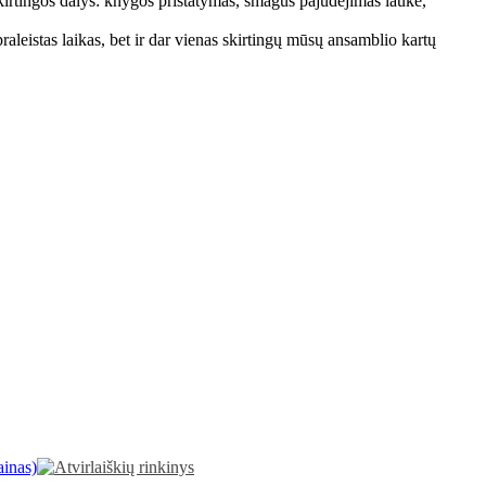
skirtingos dalys: knygos pristatymas, smagus pajudėjimas lauke,
aleistas laikas, bet ir dar vienas skirtingų mūsų ansamblio kartų