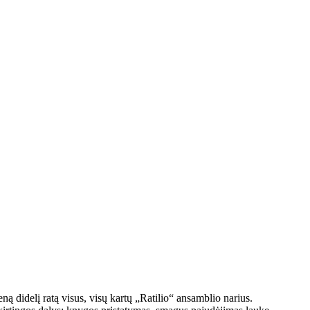
ą didelį ratą visus, visų kartų „Ratilio“ ansamblio narius.