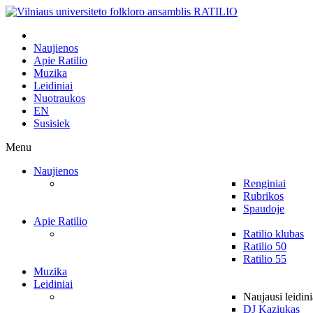
Naujienos
Apie Ratilio
Muzika
Leidiniai
Nuotraukos
EN
Susisiek
Menu
Naujienos
Renginiai
Rubrikos
Spaudoje
Apie Ratilio
Ratilio klubas
Ratilio 50
Ratilio 55
Muzika
Leidiniai
Naujausi leidini
DJ Kaziukas