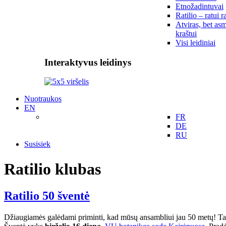
Etnožadintuvai
Ratilio – ratui r
Atviras, bet asm
kraštui
Visi leidiniai
Interaktyvus leidinys
Nuotraukos
EN
FR
DE
RU
Susisiek
Ratilio klubas
Ratilio 50 šventė
Džiaugiamės galėdami priminti, kad mūsų ansambliui jau 50 metų! Taip p