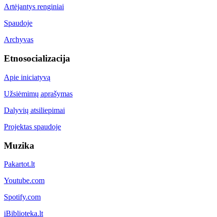
Artėjantys renginiai
Spaudoje
Archyvas
Etnosocializacija
Apie iniciatyvą
Užsiėmimų aprašymas
Dalyvių atsiliepimai
Projektas spaudoje
Muzika
Pakartot.lt
Youtube.com
Spotify.com
iBiblioteka.lt