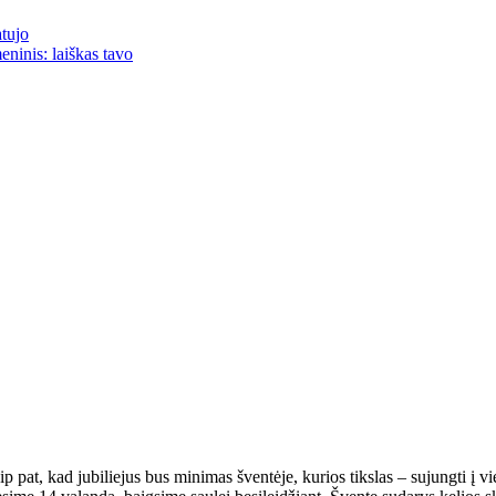
atujo
eninis: laiškas tavo
at, kad jubiliejus bus minimas šventėje, kurios tikslas – sujungti į vien