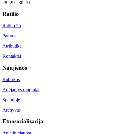
28
29
30
31
Ratilio
Ratilio 55
Parama
Atributika
Kontaktai
Naujienos
Rubrikos
Artėjantys renginiai
Spaudoje
Archyvas
Etnosocializacija
Apie iniciatyvą