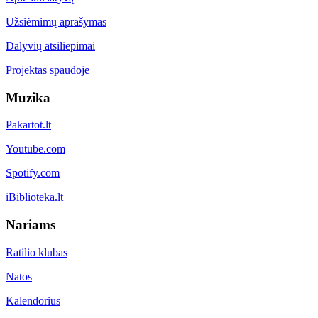
Užsiėmimų aprašymas
Dalyvių atsiliepimai
Projektas spaudoje
Muzika
Pakartot.lt
Youtube.com
Spotify.com
iBiblioteka.lt
Nariams
Ratilio klubas
Natos
Kalendorius