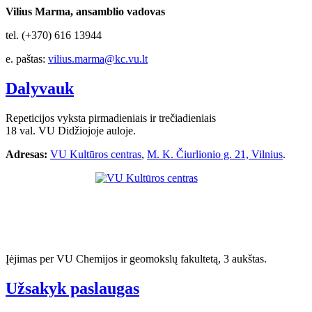
Vilius Marma, ansamblio vadovas
tel. (+370) 616 13944
e. paštas:
vilius.marma@kc.vu.lt
Dalyvauk
Repeticijos vyksta pirmadieniais ir trečiadieniais
18 val. VU Didžiojoje auloje.
Adresas:
VU Kultūros centras
,
M. K. Čiurlionio g. 21, Vilnius
.
Įėjimas per VU Chemijos ir geomokslų fakultetą, 3 aukštas.
Užsakyk paslaugas