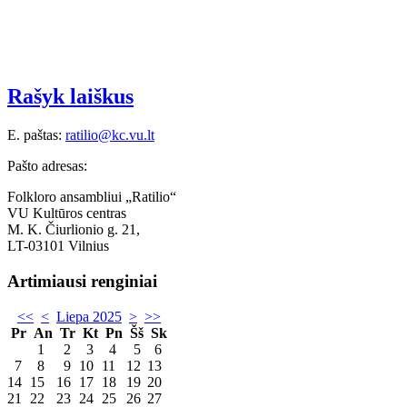
Rašyk laiškus
E. paštas:
ratilio@kc.vu.lt
Pašto adresas:
Folkloro ansambliui „Ratilio“
VU Kultūros centras
M. K. Čiurlionio g. 21,
LT-03101 Vilnius
Artimiausi renginiai
<<
<
Liepa 2025
>
>>
Pr
An
Tr
Kt
Pn
Šš
Sk
1
2
3
4
5
6
7
8
9
10
11
12
13
14
15
16
17
18
19
20
21
22
23
24
25
26
27