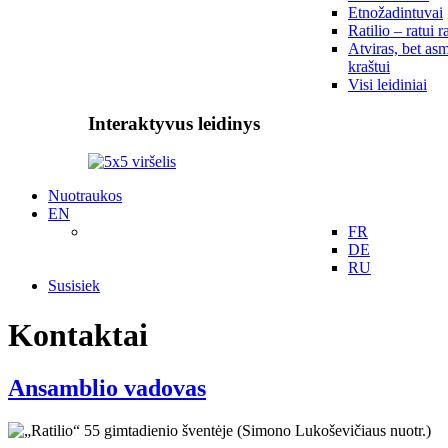
Etnožadintuvai
Ratilio – ratui r
Atviras, bet asm
kraštui
Visi leidiniai
Interaktyvus leidinys
Nuotraukos
EN
FR
DE
RU
Susisiek
Kontaktai
Ansamblio vadovas