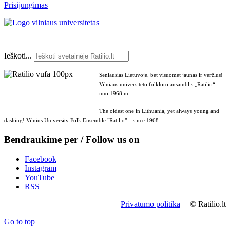
Prisijungimas
Ieškoti...
Seniausias Lietuvoje, bet visuomet jaunas ir veržlus!
Vilniaus universiteto folkloro ansamblis „Ratilio“ –
nuo 1968 m.
The oldest one in Lithuania, yet always young and
dashing! Vilnius University Folk Ensemble "Ratilio" – since 1968.
Bendraukime per / Follow us on
Facebook
Instagram
YouTube
RSS
Privatumo politika
| © Ratilio.lt
Go to top