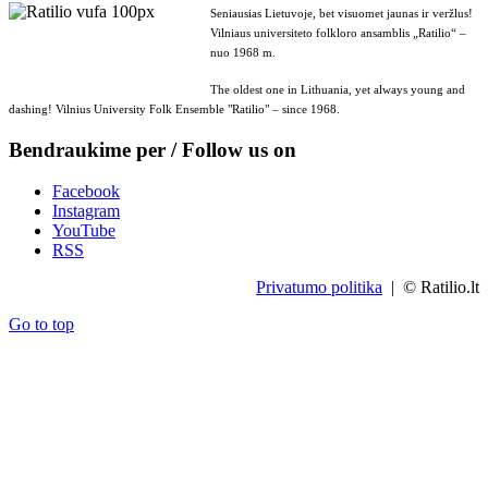
Seniausias Lietuvoje, bet visuomet jaunas ir veržlus!
Vilniaus universiteto folkloro ansamblis „Ratilio“ –
nuo 1968 m.
The oldest one in Lithuania, yet always young and
dashing! Vilnius University Folk Ensemble "Ratilio" – since 1968.
Bendraukime per / Follow us on
Facebook
Instagram
YouTube
RSS
Privatumo politika
| © Ratilio.lt
Go to top