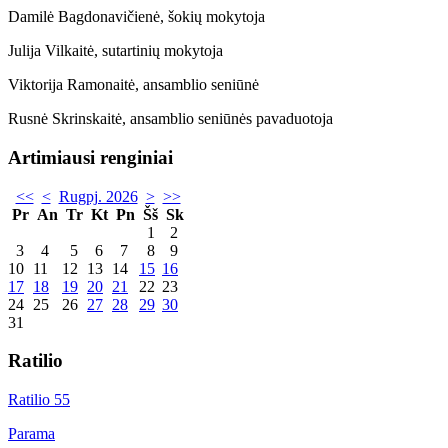
Damilė Bagdonavičienė, šokių mokytoja
Julija Vilkaitė, sutartinių mokytoja
Viktorija Ramonaitė, ansamblio seniūnė
Rusnė Skrinskaitė, ansamblio seniūnės pavaduotoja
Artimiausi renginiai
<<
<
Rugpj. 2026
>
>>
Pr
An
Tr
Kt
Pn
Šš
Sk
1
2
3
4
5
6
7
8
9
10
11
12
13
14
15
16
17
18
19
20
21
22
23
24
25
26
27
28
29
30
31
Ratilio
Ratilio 55
Parama