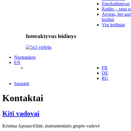
Etnožadintuvai
Ratilio – ratui r
Atviras, bet asm
kraštui
Visi leidiniai
Interaktyvus leidinys
Nuotraukos
EN
FR
DE
RU
Susisiek
Kontaktai
Kiti vadovai
Kristina Aponavičiūtė, instrumentinės grupės vadovė