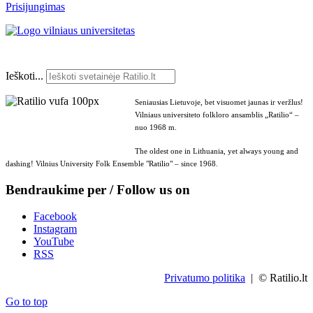
Prisijungimas
Ieškoti...
Seniausias Lietuvoje, bet visuomet jaunas ir veržlus!
Vilniaus universiteto folkloro ansamblis „Ratilio“ –
nuo 1968 m.
The oldest one in Lithuania, yet always young and
dashing! Vilnius University Folk Ensemble "Ratilio" – since 1968.
Bendraukime per / Follow us on
Facebook
Instagram
YouTube
RSS
Privatumo politika
| © Ratilio.lt
Go to top