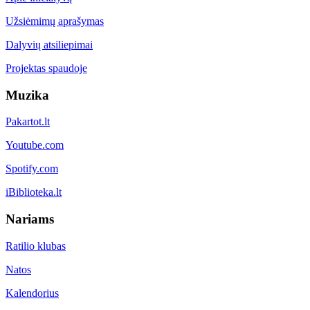
Užsiėmimų aprašymas
Dalyvių atsiliepimai
Projektas spaudoje
Muzika
Pakartot.lt
Youtube.com
Spotify.com
iBiblioteka.lt
Nariams
Ratilio klubas
Natos
Kalendorius