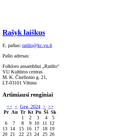
Rašyk laiškus
E. paštas:
ratilio@kc.vu.lt
Pašto adresas:
Folkloro ansambliui „Ratilio“
VU Kultūros centras
M. K. Čiurlionio g. 21,
LT-03101 Vilnius
Artimiausi renginiai
<<
<
Geg. 2024
>
>>
Pr
An
Tr
Kt
Pn
Šš
Sk
1
2
3
4
5
6
7
8
9
10
11
12
13
14
15
16
17
18
19
20
21
22
23
24
25
26