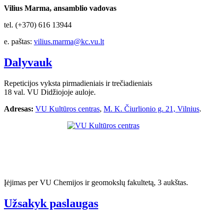
Vilius Marma, ansamblio vadovas
tel. (+370) 616 13944
e. paštas:
vilius.marma@kc.vu.lt
Dalyvauk
Repeticijos vyksta pirmadieniais ir trečiadieniais
18 val. VU Didžiojoje auloje.
Adresas:
VU Kultūros centras
,
M. K. Čiurlionio g. 21, Vilnius
.
Įėjimas per VU Chemijos ir geomokslų fakultetą, 3 aukštas.
Užsakyk paslaugas