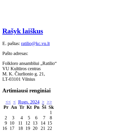
Rašyk laiškus
E. paštas:
ratilio@kc.vu.lt
Pašto adresas:
Folkloro ansambliui „Ratilio“
VU Kultūros centras
M. K. Čiurlionio g. 21,
LT-03101 Vilnius
Artimiausi renginiai
<<
<
Rugs. 2024
>
>>
Pr
An
Tr
Kt
Pn
Šš
Sk
1
2
3
4
5
6
7
8
9
10
11
12
13
14
15
16
17
18
19
20
21
22