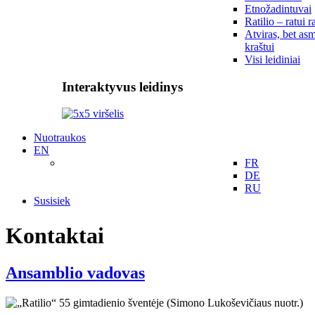
Etnožadintuvai
Ratilio – ratui r
Atviras, bet asm
kraštui
Visi leidiniai
Interaktyvus leidinys
Nuotraukos
EN
FR
DE
RU
Susisiek
Kontaktai
Ansamblio vadovas