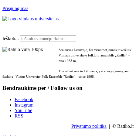
Prisijungimas
Ieškoti...
Seniausias Lietuvoje, bet visuomet jaunas ir veržlus!
Vilniaus universiteto folkloro ansamblis „Ratilio“ –
nuo 1968 m.
The oldest one in Lithuania, yet always young and
dashing! Vilnius University Folk Ensemble "Ratilio" – since 1968.
Bendraukime per / Follow us on
Facebook
Instagram
YouTube
RSS
Privatumo politika
| © Ratilio.lt