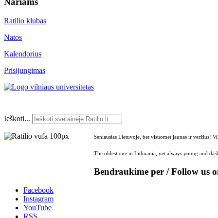
Nariams
Ratilio klubas
Natos
Kalendorius
Prisijungimas
Ieškoti...
Seniausias Lietuvoje, bet visuomet jaunas ir veržlus! V
The oldest one in Lithuania, yet always young and dash
Bendraukime per / Follow us 
Facebook
Instagram
YouTube
RSS