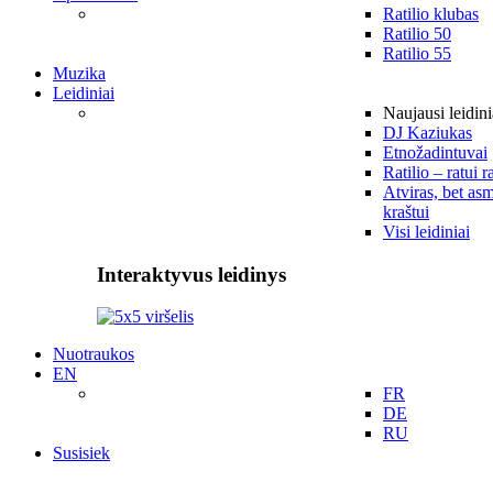
Ratilio klubas
Ratilio 50
Ratilio 55
Muzika
Leidiniai
Naujausi leidini
DJ Kaziukas
Etnožadintuvai
Ratilio – ratui r
Atviras, bet asm
kraštui
Visi leidiniai
Interaktyvus leidinys
Nuotraukos
EN
FR
DE
RU
Susisiek