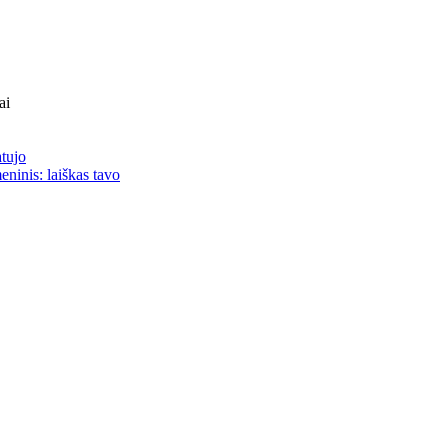
ai
atujo
eninis: laiškas tavo