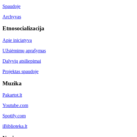
Spaudoje
Archyvas
Etnosocializacija
Apie iniciatyvą
Užsiėmimų aprašymas
Dalyvių atsiliepimai
Projektas spaudoje
Muzika
Pakartot.lt
Youtube.com
Spotify.com
iBiblioteka.lt