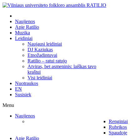
Naujienos
Apie Ratilio
Muzika
Leidiniai
Naujausi leidiniai
DJ Kaziukas
Etnožadintuvai
Ratilio – ratui ratujo
Atviras, bet asmeninis: laiškas tavo
kraštui
Visi leidiniai
Nuotraukos
EN
Susisiek
Menu
Naujienos
Renginiai
Rubrikos
Spaudoje
Apie Ratilio