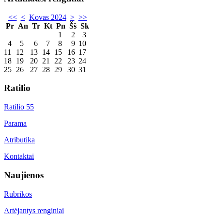
<<
<
Kovas 2024
>
>>
Pr
An
Tr
Kt
Pn
Šš
Sk
1
2
3
4
5
6
7
8
9
10
11
12
13
14
15
16
17
18
19
20
21
22
23
24
25
26
27
28
29
30
31
Ratilio
Ratilio 55
Parama
Atributika
Kontaktai
Naujienos
Rubrikos
Artėjantys renginiai