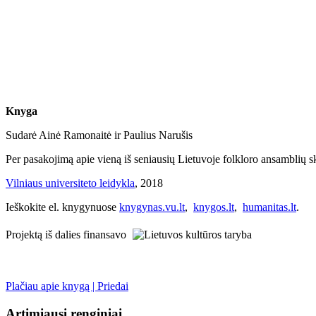
Knyga
Sudarė Ainė Ramonaitė ir Paulius Narušis
Per pasakojimą apie vieną iš seniausių Lietuvoje folkloro ansamblių skle
Vilniaus universiteto leidykla
, 2018
Ieškokite el. knygynuose
knygynas.vu.lt
,
knygos.lt
,
humanitas.lt
.
Projektą iš dalies finansavo
Plačiau apie knygą | Priedai
Artimiausi renginiai