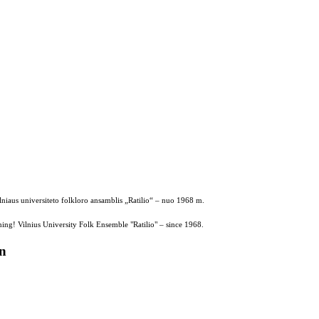
ilniaus universiteto folkloro ansamblis „Ratilio“ – nuo 1968 m.
ing! Vilnius University Folk Ensemble "Ratilio" – since 1968.
on