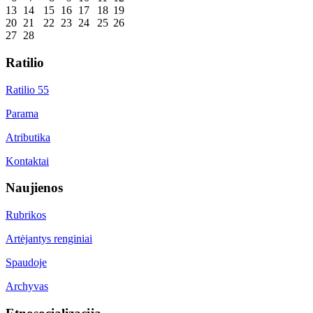
13
14
15
16
17
18
19
20
21
22
23
24
25
26
27
28
Ratilio
Ratilio 55
Parama
Atributika
Kontaktai
Naujienos
Rubrikos
Artėjantys renginiai
Spaudoje
Archyvas