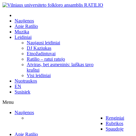
Naujienos
Apie Ratilio
Muzika
Leidiniai
Naujausi leidiniai
DJ Kaziukas
Etnožadintuvai
Ratilio – ratui ratujo
Atviras, bet asmeninis: laiškas tavo
kraštui
Visi leidiniai
Nuotraukos
EN
Susisiek
Menu
Naujienos
Renginiai
Rubrikos
Spaudoje
Apie Ratilio