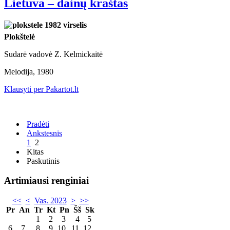
Lietuva – dainų kraštas
Plokštelė
Sudarė vadovė Z. Kelmickaitė
Melodija, 1980
Klausyti per Pakartot.lt
Pradėti
Ankstesnis
1
2
Kitas
Paskutinis
Artimiausi renginiai
<<
<
Vas. 2023
>
>>
Pr
An
Tr
Kt
Pn
Šš
Sk
1
2
3
4
5
6
7
8
9
10
11
12