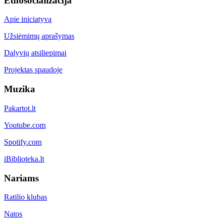
Etnosocializacija
Apie iniciatyvą
Užsiėmimų aprašymas
Dalyvių atsiliepimai
Projektas spaudoje
Muzika
Pakartot.lt
Youtube.com
Spotify.com
iBiblioteka.lt
Nariams
Ratilio klubas
Natos