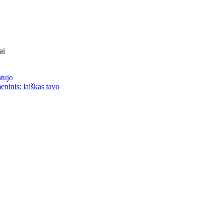
ai
atujo
eninis: laiškas tavo