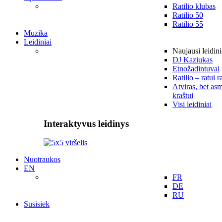
Ratilio klubas
Ratilio 50
Ratilio 55
Muzika
Leidiniai
Naujausi leidini
DJ Kaziukas
Etnožadintuvai
Ratilio – ratui r
Atviras, bet asm
kraštui
Visi leidiniai
Interaktyvus leidinys
Nuotraukos
EN
FR
DE
RU
Susisiek