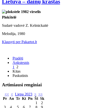
Lietuva – dainų kraštas
Plokštelė
Sudarė vadovė Z. Kelmickaitė
Melodija, 1980
Klausyti per Pakartot.lt
Pradėti
Ankstesnis
1
2
Kitas
Paskutinis
Artimiausi renginiai
<<
<
Liepa 2023
>
>>
Pr
An
Tr
Kt
Pn
Šš
Sk
1
2
3
4
5
6
7
8
9