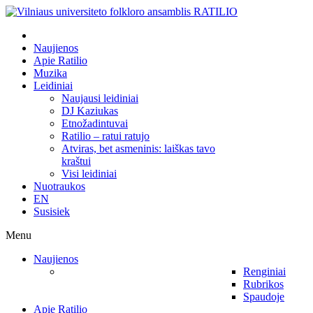
Naujienos
Apie Ratilio
Muzika
Leidiniai
Naujausi leidiniai
DJ Kaziukas
Etnožadintuvai
Ratilio – ratui ratujo
Atviras, bet asmeninis: laiškas tavo
kraštui
Visi leidiniai
Nuotraukos
EN
Susisiek
Menu
Naujienos
Renginiai
Rubrikos
Spaudoje
Apie Ratilio