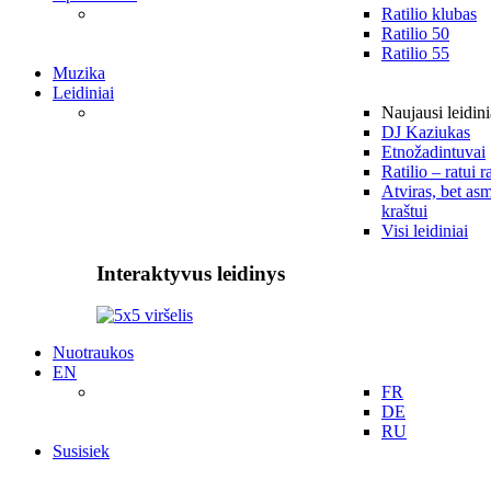
Ratilio klubas
Ratilio 50
Ratilio 55
Muzika
Leidiniai
Naujausi leidini
DJ Kaziukas
Etnožadintuvai
Ratilio – ratui r
Atviras, bet asm
kraštui
Visi leidiniai
Interaktyvus leidinys
Nuotraukos
EN
FR
DE
RU
Susisiek