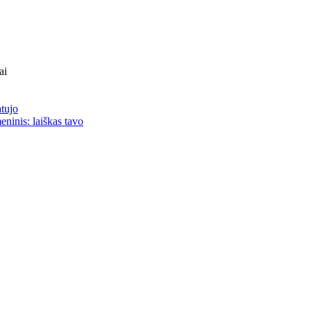
ai
atujo
eninis: laiškas tavo