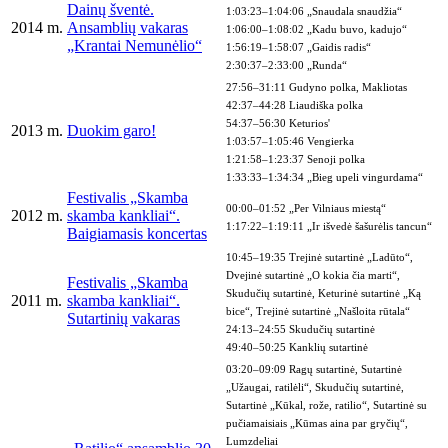
Dainų šventė.
1:03:23–1:04:06 „Snaudala snaudžia“
2014 m.
Ansamblių vakaras
1:06:00–1:08:02 „Kadu buvo, kadujo“
„Krantai Nemunėlio“
1:56:19–1:58:07 „Gaidis radis“
2:30:37–2:33:00 „Runda“
27:56–31:11 Gudyno polka, Makliotas
42:37–44:28 Liaudiška polka
54:37–56:30 Keturios'
2013 m.
Duokim garo!
1:03:57–1:05:46 Vengierka
1:21:58–1:23:37 Senoji polka
1:33:33–1:34:34 „Bieg upeli vingurdama“
Festivalis „Skamba
00:00–01:52 „Per Vilniaus miestą“
2012 m.
skamba kankliai“.
1:17:22–1:19:11 „Ir išvedė šašurėlis tancun“
Baigiamasis koncertas
10:45–19:35 Trejinė sutartinė „Ladūto“,
Dvejinė sutartinė „O kokia čia marti“,
Festivalis „Skamba
Skudučių sutartinė, Keturinė sutartinė „Ką
2011 m.
skamba kankliai“.
bice“, Trejinė sutartinė „Našloita rūtala“
Sutartinių vakaras
24:13–24:55 Skudučių sutartinė
49:40–50:25 Kanklių sutartinė
03:20–09:09 Ragų sutartinė, Sutartinė
„Užaugai, ratilėli“, Skudučių sutartinė,
Sutartinė „Kūkal, rože, ratilio“, Sutartinė su
pučiamaisiais „Kūmas aina par gryčių“,
Lumzdeliai