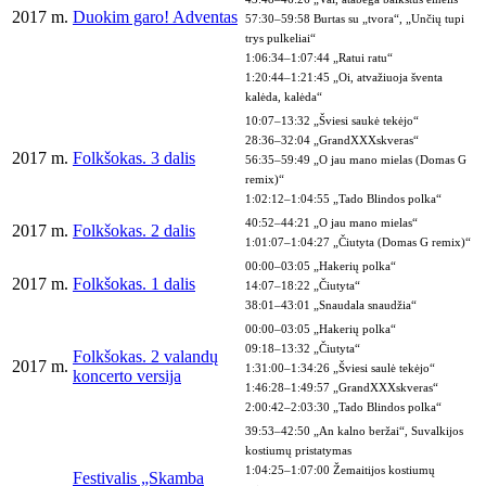
2017 m.
Duokim garo! Adventas
57:30–59:58 Burtas su „tvora“, „Unčių tupi
trys pulkeliai“
1:06:34–1:07:44 „Ratui ratu“
1:20:44–1:21:45 „Oi, atvažiuoja šventa
kalėda, kalėda“
10:07–13:32 „Šviesi saukė tekėjo“
28:36–32:04 „GrandXXXskveras“
2017 m.
Folkšokas. 3 dalis
56:35–59:49 „O jau mano mielas (Domas G
remix)“
1:02:12–1:04:55 „Tado Blindos polka“
40:52–44:21 „O jau mano mielas“
2017 m.
Folkšokas. 2 dalis
1:01:07–1:04:27 „Čiutyta (Domas G remix)“
00:00–03:05 „Hakerių polka“
2017 m.
Folkšokas. 1 dalis
14:07–18:22 „Čiutyta“
38:01–43:01 „Snaudala snaudžia“
00:00–03:05 „Hakerių polka“
09:18–13:32 „Čiutyta“
Folkšokas. 2 valandų
2017 m.
1:31:00–1:34:26 „Šviesi saulė tekėjo“
koncerto versija
1:46:28–1:49:57 „GrandXXXskveras“
2:00:42–2:03:30 „Tado Blindos polka“
39:53–42:50 „An kalno beržai“, Suvalkijos
kostiumų pristatymas
1:04:25–1:07:00 Žemaitijos kostiumų
Festivalis „Skamba