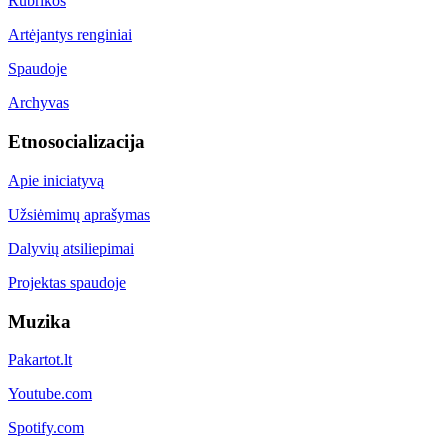
Rubrikos
Artėjantys renginiai
Spaudoje
Archyvas
Etnosocializacija
Apie iniciatyvą
Užsiėmimų aprašymas
Dalyvių atsiliepimai
Projektas spaudoje
Muzika
Pakartot.lt
Youtube.com
Spotify.com