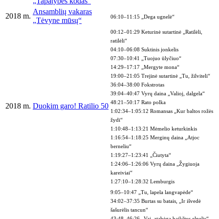
„Tapatybės kodas“
Ansamblių vakaras
2018 m.
06:10–11:15 „Dega ugnelė“
„Tėvyne mūsų“
00:12–01:29 Keturinė sutartinė „Ratilėli,
ratilėli“
04:10–06:08 Suktinis jonkelis
07:30–10:41 „Tuojuo ūlyčiuo“
14:29–17:17 „Mergyte mona“
19:00–21:05 Trejinė sutartinė „Tu, žilviteli“
36:04–38:00 Fokstrotas
39:04–40:47 Vyrų daina „Valioj, dalgela“
48:21–50:17 Rato polka
2018 m.
Duokim garo! Ratilio 50
1:02:34–1:05:12 Romansas „Kur baltos rožės
žydi“
1:10:48–1:13:21 Mėmelio keturkinkis
1:16:54–1:18:25 Merginų daina „Atjoc
berneliu“
1:19:27–1:23:41 „Čiutyta“
1:24:06–1:26:06 Vyrų daina „Žygiuoja
kareiviai“
1:27:10–1:28:32 Lemburgis
9:05–10:47 „Tu, lapela langvapėde“
34:02–37:35 Burtas su batais, „Ir išvedė
šašurėlis tancun“
43:48–46:26 „Vai, atabėga baikštus elnelis“