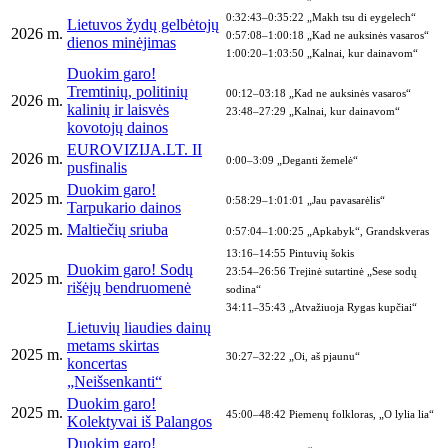
0:32:43–0:35:22 „Makh tsu di eygelech“
Lietuvos žydų gelbėtojų
2026 m.
0:57:08–1:00:18 „Kad ne auksinės vasaros“
dienos minėjimas
1:00:20–1:03:50 „Kalnai, kur dainavom“
Duokim garo!
Tremtinių, politinių
00:12–03:18 „Kad ne auksinės vasaros“
2026 m.
kalinių ir laisvės
23:48–27:29 „Kalnai, kur dainavom“
kovotojų dainos
EUROVIZIJA.LT. II
2026 m.
0:00–3:09 „Deganti žemelė“
pusfinalis
Duokim garo!
2025 m.
0:58:29–1:01:01 „Jau pavasarėlis“
Tarpukario dainos
2025 m.
Maltiečių sriuba
0:57:04–1:00:25 „Apkabyk“, Grandskveras
13:16–14:55 Pintuvių šokis
Duokim garo! Sodų
23:54–26:56 Trejinė sutartinė „Sese sodų
2025 m.
rišėjų bendruomenė
sodina“
34:11–35:43 „Atvažiuoja Rygas kupčiai“
Lietuvių liaudies dainų
metams skirtas
2025 m.
30:27–32:22 „Oi, aš pjaunu“
koncertas
„Neišsenkanti“
Duokim garo!
2025 m.
45:00–48:42 Piemenų folkloras, „O lylia lia“
Kolektyvai iš Palangos
Duokim garo!