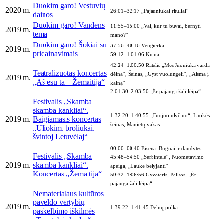
Duokim garo! Vestuvių
2020 m.
26:01–32:17 „Pajauniukai rituliai“
dainos
Duokim garo! Vandens
11:55–15:00 „Vai, kur tu buvai, bernyti
2019 m.
tema
mano?“
Duokim garo! Šokiai su
37:56–40:16 Vengierka
2019 m.
pridainavimais
59:12–1:01:06 Kūma
42:24–1:00:50 Ratelis „Mes Juoniuka varda
Teatralizuotas koncertas
dėina“, Šeinas, „Gyst vuolungeli“, „Aisma į
2019 m.
„Aš esu ta – Žemaitija“
kalną“
2:01:30–2:03:50 „Ėr pajauga žali lėipa“
Festivalis „Skamba
skamba kankliai“.
1:32:20–1:40:55 „Tuojuo ūlyčiuo“, Luokės
2019 m.
Baigiamasis koncertas
šeinas, Manietų valsas
„Uliokim, broliukai,
švintoj Letuvėlaj“
00:00–00:40 Eisena. Būgnai ir daudytės
Festivalis „Skamba
45:48–54:50 „Serbintelė“, Nuometavimo
2019 m.
skamba kankliai“.
apeiga, „Lauke belyjanti“
Koncertas „Žemaitija“
59:32–1:06:56 Gyvateris, Polkos, „Ėr
pajauga žali lėipa“
Nematerialaus kultūros
paveldo vertybių
2019 m.
1:39:22–1:41:45 Delnų polka
paskelbimo iškilmės