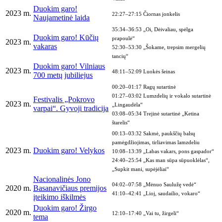
Duokim garo!
2023 m.
22:27–27:15 Čiornas jonkelis
Naujametinė laida
35:34–36:53 „Oi, Dėivaliau, spėlga
Duokim garo! Kūčių
prapoulė“
2023 m.
vakaras
52:30–53:30 „Šokame, trepsim mergelių
tancių“
Duokim garo! Vilniaus
2023 m.
48:11–52:09 Luokės šeinas
700 metų jubiliejus
00:20–01:17 Ragų sutartinė
01:27–03:02 Lumzdelių ir vokalo sutartinė
Festivalis „Pokrovo
2023 m.
„Lingaudėla“
varpai“. Gyvoji tradicija
03:08–05:34 Trejinė sutartinė „Ketina
štarelis“
00:13–03:32 Sakmė, paukščių balsų
pamėgdžiojimas, tirliavimas lamzdeliu
2023 m.
Duokim garo! Velykos
10:08–13:39 „Labas vakars, pons gaspador“
24:40–25:54 „Kas man sūpa sūpuoklėlas“,
„Supkit mani, supėjėliai“
Nacionalinės Jono
04:02–07:58 „Mėnuo Saulužę vedė“
2020 m.
Basanavičiaus premijos
41:10–42:41 „Lioj, saudailio, vokaro“
įteikimo iškilmės
Duokim garo! Žirgo
2020 m.
12:10–17:40 „Vai tu, žirgeli“
tema