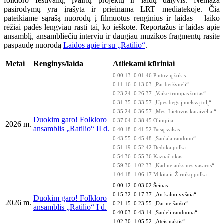
folkloro festivalių, įvairių projektų ir laidų dalyvis. Nemaža
pasirodymų yra įrašyta ir prieinama LRT mediatekoje. Čia
pateikiame sąrašą nuorodų į filmuotus renginius ir laidas – laiko
rėžiai padės lengviau rasti tai, ko ieškote. Reportažus ir laidas apie
ansamblį, ansambliečių interviu ir daugiau muzikos fragmentų rasite
paspaudę nuorodą
Laidos apie ir su „Ratilio“
.
Metai
Renginys/laida
Atliekami kūriniai
0:00:13–0:01:46 Pintuvių šokis
0:11:16–0:13:03 „Par beržyneli“
0:23:24–0:26:37 „Vaikē trumpās šortās“
0:31:35–0:33:57 „Upės bėgs į melsvą tolį“
0:35:24–0:36:57 „Mes, Lietuvos karaivėliai“
Duokim garo! Folkloro
0:37:04–0:38:45 Olimpija
2026 m.
ansamblis „Ratilio“ II d.
0:40:18–0:41:52 Bosų valsas
0:43:55–0:45:48 „Saulala raudonu“
0:51:19–0:52:42 Dedoka polka
0:54:36–0:55:36 Kaznačiokas
0:59:30–1:02:33 „Kad ne auksinės vasaros“
1:04:18–1:06:17 Mikita ir Žirnikų polka
0:00:12–0:03:02 Šeinas
0:15:32–0:17:37 „An kalno vyšnia“
Duokim garo! Folkloro
2026 m.
0:21:15–0:23:55 „Dar neišaušo“
ansamblis „Ratilio“ I d.
0:40:03–0:43:14 „Sauleli rauduona“
1:02:30–1:05:52 „Ateis naktis“