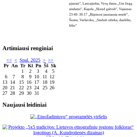
pjausiu“, Lancajiedas, Vyrų daina „Unt žirgą
sėsdams“, Kapela „Skund galveli“, Vajaunas
23:40–30:17 „Rūpinosi jauniausia seselė“,
Šustas, Varšavska, „Saulutė užteka, daulėliu,
lėliu“
Artimiausi renginiai
<<
<
Spal. 2025
>
>>
Pr
An
Tr
Kt
Pn
Šš
Sk
1
2
3
4
5
6
7
8
9
10
11
12
13
14
15
16
17
18
19
20
21
22
23
24
25
26
27
28
29
30
31
Naujausi leidiniai