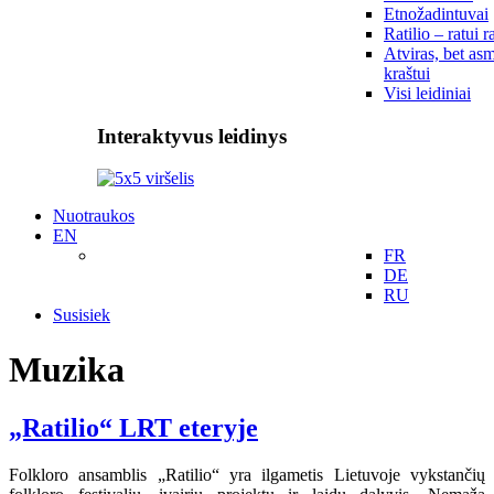
Etnožadintuvai
Ratilio – ratui r
Atviras, bet asm
kraštui
Visi leidiniai
Interaktyvus leidinys
Nuotraukos
EN
FR
DE
RU
Susisiek
Muzika
„Ratilio“ LRT eteryje
Folkloro ansamblis „Ratilio“ yra ilgametis Lietuvoje vykstančių