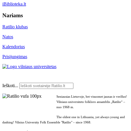
iBiblioteka.lt
Nariams
Ratilio klubas
Natos
Kalendorius
Prisijungimas
Ieškoti...
Seniausias Lietuvoje, bet visuomet jaunas ir veržlus!
Vilniaus universiteto folkloro ansamblis „Ratilio“ –
nuo 1968 m.
The oldest one in Lithuania, yet always young and
dashing! Vilnius University Folk Ensemble "Ratilio" – since 1968.