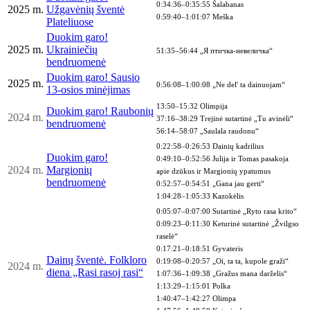
0:34:36–0:35:55 Šalabanas
2025 m.
Užgavėnių šventė
0:59:40–1:01:07 Meška
Plateliuose
Duokim garo!
2025 m.
Ukrainiečių
51:35–56:44 „Я птичка-невеличка“
bendruomenė
Duokim garo! Sausio
2025 m.
0:56:08–1:00:08 „Ne del' ta dainuojam“
13-osios minėjimas
13:50–15:32 Olimpija
Duokim garo! Raubonių
2024
m.
37:16–38:29 Trejinė sutartinė „Tu avinėli“
bendruomenė
56:14–58:07 „Saulala raudonu“
0:22:58–0:26:53 Dainių kadrilius
Duokim garo!
0:49:10–0:52:56 Julija ir Tomas pasakoja
2024
m.
Margionių
apie dzūkus ir Margionių ypatumus
bendruomenė
0:52:57–0:54:51 „Gana jau gerti“
1:04:28–1:05:33 Kazokėlis
0:05:07–0:07:00 Sutartinė „Ryto rasa krito“
0:09:23–0:11:30 Keturinė sutartinė „Žvilgso
raselė“
0:17:21–0:18:51 Gyvateris
Dainų šventė. Folkloro
0:19:08–0:20:57 „Oi, ta ta, kupole graži“
2024
m.
diena „Rasi rasoj rasi“
1:07:36–1:09:38 „Gražus mana darželis“
1:13:29–1:15:01 Polka
1:40:47–1:42:27 Olimpa