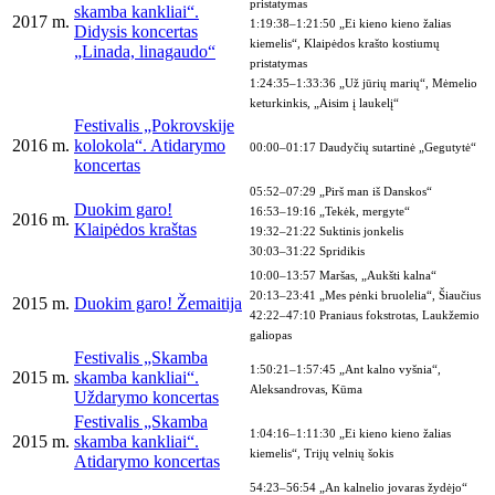
pristatymas
skamba kankliai“.
2017 m.
1:19:38–1:21:50 „Ei kieno kieno žalias
Didysis koncertas
kiemelis“, Klaipėdos krašto kostiumų
„Linada, linagaudo“
pristatymas
1:24:35–1:33:36 „Už jūrių marių“, Mėmelio
keturkinkis, „Aisim į laukelį“
Festivalis „Pokrovskije
2016 m.
kolokola“. Atidarymo
00:00–01:17 Daudyčių sutartinė „Gegutytė“
koncertas
05:52–07:29 „Pirš man iš Danskos“
Duokim garo!
16:53–19:16 „Tekėk, mergyte“
2016 m.
Klaipėdos kraštas
19:32–21:22 Suktinis jonkelis
30:03–31:22 Spridikis
10:00–13:57 Maršas, „Aukšti kalna“
20:13–23:41 „Mes pėnki bruolelia“, Šiaučius
2015 m.
Duokim garo! Žemaitija
42:22–47:10 Praniaus fokstrotas, Laukžemio
galiopas
Festivalis „Skamba
1:50:21–1:57:45 „Ant kalno vyšnia“,
2015 m.
skamba kankliai“.
Aleksandrovas, Kūma
Uždarymo koncertas
Festivalis „Skamba
1:04:16–1:11:30 „Ei kieno kieno žalias
2015 m.
skamba kankliai“.
kiemelis“, Trijų velnių šokis
Atidarymo koncertas
54:23–56:54 „An kalnelio jovaras žydėjo“