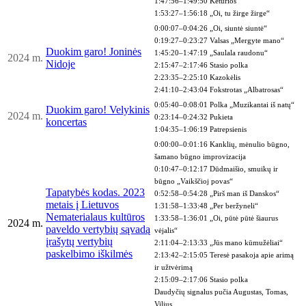
1:47:56–1:49:50 Keturios’
1:53:27–1:56:18 „Oi, tu žirge žirge“
0:00:07–0:04:26 „Oi, siuntė siuntė“
0:19:27–0:23:27 Valsas „Mergyte mano“
Duokim garo! Joninės
1:45:20–1:47:19 „Saulala raudonu“
2024
m.
Nidoje
2:15:47–2:17:46 Stasio polka
2:23:35–2:25:10 Kazokėlis
2:41:10–2:43:04 Fokstrotas „Albatrosas“
0:05:40–0:08:01 Polka „Muzikantai iš natų“
Duokim garo! Velykinis
2024
m.
0:23:14–0:24:32 Pukieta
koncertas
1:04:35–1:06:19 Patrepsienis
0:00:00–0:01:16 Kanklių, mėnulio būgno,
šamano būgno improvizacija
0:10:47–0:12:17 Dūdmaišio, smuikų ir
būgno „Vaikščioj povas“
Tapatybės kodas. 2023
0:52:58–0:54:28 „Pirš man iš Danskos“
metais į Lietuvos
1:31:58–1:33:48 „Per beržyneli“
Nematerialaus kultūros
1:33:58–1:36:01 „Oi, pūtė pūtė šiaurus
2024 m.
paveldo vertybių sąvadą
vėjalis“
įrašytų vertybių
2:11:04–2:13:33
„Jūs mano kūmužėliai“
paskelbimo iškilmės
2:13:42–2:15:05
Teresė pasakoja apie arimą
ir užtvėrimą
2:15:09–2:17:06
Stasio polka
Daudyčių signalus pučia Augustas, Tomas,
Vilius