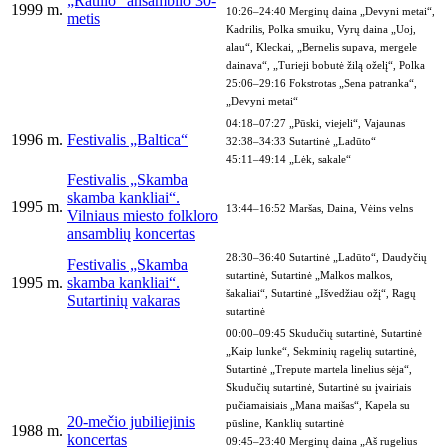
„Ratilio“ ansamblio 30-
1999 m.
10:26–24:40 Merginų daina „Devyni metai“,
metis
Kadrilis, Polka smuiku, Vyrų daina „Uoj,
alau“, Kleckai, „Bernelis supava, mergele
dainava“, „Turieji bobutė žilą oželį“, Polka
25:06–29:16 Fokstrotas „Sena patranka“,
„Devyni metai“
04:18–07:27 „Pūski, viejeli“, Vajaunas
1996 m.
Festivalis „Baltica“
32:38–34:33 Sutartinė „Ladūto“
45:11–49:14 „Lėk, sakale“
Festivalis „Skamba
skamba kankliai“.
1995 m.
13:44–16:52 Maršas, Daina, Vėins velns
Vilniaus miesto folkloro
ansamblių koncertas
28:30–36:40 Sutartinė „Ladūto“, Daudyčių
Festivalis „Skamba
sutartinė, Sutartinė „Malkos malkos,
1995 m.
skamba kankliai“.
šakaliai“, Sutartinė „Išvedžiau ožį“, Ragų
Sutartinių vakaras
sutartinė
00:00–09:45 Skudučių sutartinė, Sutartinė
„Kaip lunke“, Sekminių ragelių sutartinė,
Sutartinė „Trepute martela linelius sėja“,
Skudučių sutartinė, Sutartinė su įvairiais
pučiamaisiais „Mana maišas“, Kapela su
20-mečio jubiliejinis
pūsline, Kanklių sutartinė
1988 m.
koncertas
09:45–23:40 Merginų daina „Aš rugelius