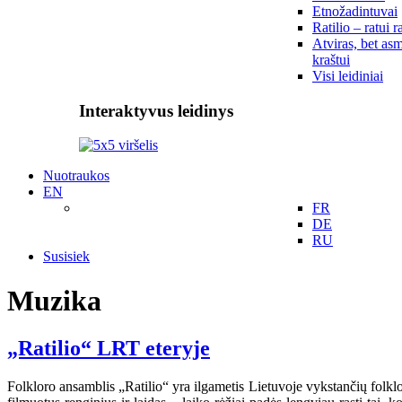
Etnožadintuvai
Ratilio – ratui r
Atviras, bet asm
kraštui
Visi leidiniai
Interaktyvus leidinys
Nuotraukos
EN
FR
DE
RU
Susisiek
Muzika
„Ratilio“ LRT eteryje
Folkloro ansamblis „Ratilio“ yra ilgametis Lietuvoje vykstančių folkl