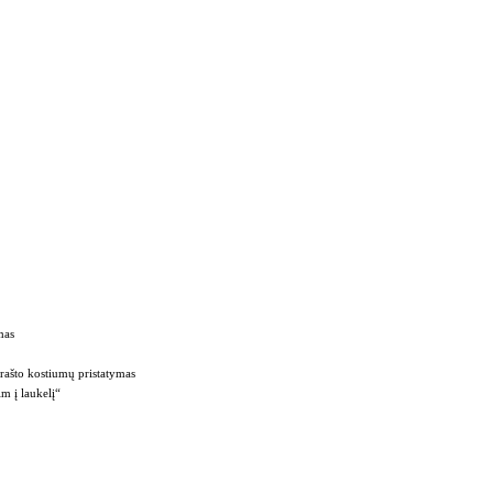
mas
rašto kostiumų pristatymas
m į laukelį“