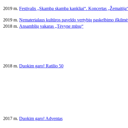
2019 m.
Festivalis „Skamba skamba kankliai“. Koncertas „Žemaitija
2019 m.
Nematerialaus kultūros paveldo vertybių paskelbimo iškilm
2018 m.
Ansamblių vakaras „Tėvyne mūsų“
2018 m.
Duokim garo! Ratilio 50
2017 m.
Duokim garo! Adventas