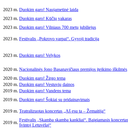
2023 m.
Duokim garo! Naujametinė laida
2023 m.
Duokim garo! Kūčių vakaras
2023 m.
Duokim garo! Vilniaus 700 metų jubiliejus
2023 m.
Festivalis „Pokrovo varpai“. Gyvoji tradicija
2023 m.
Duokim garo! Velykos
2020 m.
Nacionalinės Jono Basanavičiaus premijos įteikimo iškilmės
2020 m.
Duokim garo! Žirgo tema
2020 m.
Duokim garo! Vestuvių dainos
2019 m.
Duokim garo! Vandens tema
2019 m.
Duokim garo! Šokiai su pridainavimais
2019 m.
Teatralizuotas koncertas „Aš esu ta – Žemaitija“
Festivalis „Skamba skamba kankliai“. Baigiamasis koncertas
2019 m.
švintoj Letuvėlaj“