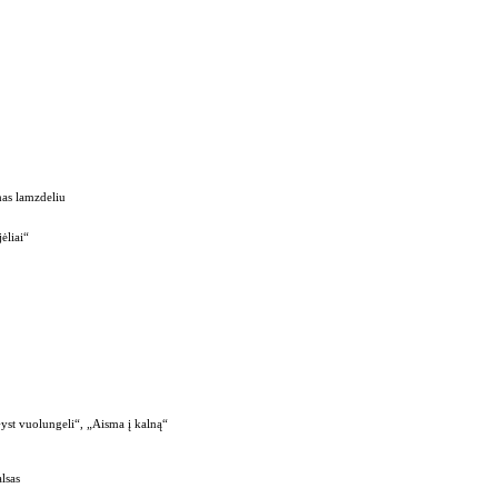
mas lamzdeliu
ėliai“
yst vuolungeli“, „Aisma į kalną“
lsas