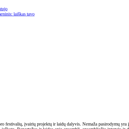
atujo
eninis: laiškas tavo
oro festivalių, įvairių projektų ir laidų dalyvis. Nemaža pasirodymų yra