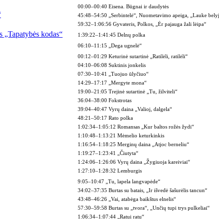
00:00–00:40 Eisena. Būgnai ir daudytės
“
45:48–54:50 „Serbintelė“, Nuometavimo apeiga, „Lauke belyj
59:32–1:06:56 Gyvateris, Polkos, „Ėr pajauga žali lėipa“
ės „Tapatybės kodas“
1:39:22–1:41:45 Delnų polka
06:10–11:15 „Dega ugnelė“
00:12–01:29 Keturinė sutartinė „Ratilėli, ratilėli“
04:10–06:08 Suktinis jonkelis
07:30–10:41 „Tuojuo ūlyčiuo“
14:29–17:17 „Mergyte mona“
19:00–21:05 Trejinė sutartinė „Tu, žilviteli“
36:04–38:00 Fokstrotas
39:04–40:47 Vyrų daina „Valioj, dalgela“
48:21–50:17 Rato polka
1:02:34–1:05:12 Romansas „Kur baltos rožės žydi“
1:10:48–1:13:21 Mėmelio keturkinkis
1:16:54–1:18:25 Merginų daina „Atjoc berneliu“
1:19:27–1:23:41 „Čiutyta“
1:24:06–1:26:06 Vyrų daina „Žygiuoja kareiviai“
1:27:10–1:28:32 Lemburgis
9:05–10:47 „Tu, lapela langvapėde“
34:02–37:35 Burtas su batais, „Ir išvedė šašurėlis tancun“
43:48–46:26 „Vai, atabėga baikštus elnelis“
57:30–59:58 Burtas su „tvora“, „Unčių tupi trys pulkeliai“
1:06:34–1:07:44 „Ratui ratu“