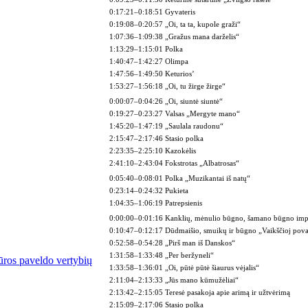
0:17:21–0:18:51 Gyvateris
0:19:08–0:20:57 „Oi, ta ta, kupole graži“
1:07:36–1:09:38 „Gražus mana darželis“
1:13:29–1:15:01 Polka
1:40:47–1:42:27 Olimpa
1:47:56–1:49:50 Keturios’
1:53:27–1:56:18 „Oi, tu žirge žirge“
0:00:07–0:04:26 „Oi, siuntė siuntė“
0:19:27–0:23:27 Valsas „Mergyte mano“
1:45:20–1:47:19 „Saulala raudonu“
2:15:47–2:17:46 Stasio polka
2:23:35–2:25:10 Kazokėlis
2:41:10–2:43:04 Fokstrotas „Albatrosas“
0:05:40–0:08:01 Polka „Muzikantai iš natų“
0:23:14–0:24:32 Pukieta
1:04:35–1:06:19 Patrepsienis
0:00:00–0:01:16 Kanklių, mėnulio būgno, šamano būgno imp
0:10:47–0:12:17 Dūdmaišio, smuikų ir būgno „Vaikščioj pov
0:52:58–0:54:28 „Pirš man iš Danskos“
1:31:58–1:33:48 „Per beržyneli“
ūros paveldo vertybių
1:33:58–1:36:01 „Oi, pūtė pūtė šiaurus vėjalis“
2:11:04–2:13:33
„Jūs mano kūmužėliai“
2:13:42–2:15:05
Teresė pasakoja apie arimą ir užtvėrimą
2:15:09–2:17:06
Stasio polka