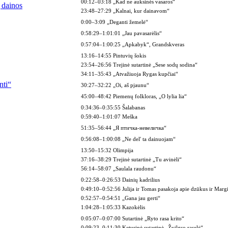
00:12–03:18 „Kad ne auksinės vasaros“
ų dainos
23:48–27:29 „Kalnai, kur dainavom“
0:00–3:09 „Deganti žemelė“
0:58:29–1:01:01 „Jau pavasarėlis“
0:57:04–1:00:25 „Apkabyk“, Grandskveras
13:16–14:55 Pintuvių šokis
23:54–26:56 Trejinė sutartinė „Sese sodų sodina“
34:11–35:43 „Atvažiuoja Rygas kupčiai“
nti“
30:27–32:22 „Oi, aš pjaunu“
45:00–48:42 Piemenų folkloras, „O lylia lia“
0:34:36–0:35:55 Šalabanas
0:59:40–1:01:07 Meška
51:35–56:44 „Я птичка-невеличка“
0:56:08–1:00:08 „Ne del' ta dainuojam“
13:50–15:32 Olimpija
37:16–38:29 Trejinė sutartinė „Tu avinėli“
56:14–58:07 „Saulala raudonu“
0:22:58–0:26:53 Dainių kadrilius
0:49:10–0:52:56 Julija ir Tomas pasakoja apie dzūkus ir Mar
0:52:57–0:54:51 „Gana jau gerti“
1:04:28–1:05:33 Kazokėlis
0:05:07–0:07:00 Sutartinė „Ryto rasa krito“
0:09:23–0:11:30 Keturinė sutartinė „Žvilgso raselė“