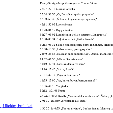
Daudyčių signalus pučia Augustas, Tomas, Vilius
22:27–27:15 Čiornas jonkelis
35:34–36:53 „Oi, Dėivaliau, spėlga prapoulė“
52:30–53:30 „Šokame, trepsim mergelių tancių“
48:11–52:09 Luokės šeinas
00:20–01:17 Ragų sutartinė
01:27–03:02 Lumzdelių ir vokalo sutartinė „Lingaudėla“
03:08–05:34 Trejinė sutartinė „Ketina štarelis“
00:13–03:32 Sakmė, paukščių balsų pamėgdžiojimas, tirliavi
10:08–13:39 „Labas vakars, pons gaspador“
24:40–25:54 „Kas man sūpa sūpuoklėlas“, „Supkit mani, supėj
04:02–07:58 „Mėnuo Saulužę vedė“
41:10–42:41 „Lioj, saudailio, vokaro“
12:10–17:40 „Vai tu, žirgeli“
26:01–32:17 „Pajauniukai rituliai“
11:55–15:00 „Vai, kur tu buvai, bernyti mano?“
37:56–40:16 Vengierka
59:12–1:01:06 Kūma
42:24–1:00:50 Ratelis „Mes Juoniuka varda dėina“, Šeinas, „G
2:01:30–2:03:50 „Ėr pajauga žali lėipa“
 „Uliokim, broliukai,
1:32:20–1:40:55 „Tuojuo ūlyčiuo“, Luokės šeinas, Manietų va