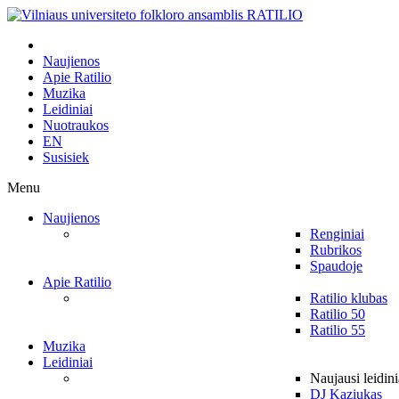
Naujienos
Apie Ratilio
Muzika
Leidiniai
Nuotraukos
EN
Susisiek
Menu
Naujienos
Renginiai
Rubrikos
Spaudoje
Apie Ratilio
Ratilio klubas
Ratilio 50
Ratilio 55
Muzika
Leidiniai
Naujausi leidini
DJ Kaziukas