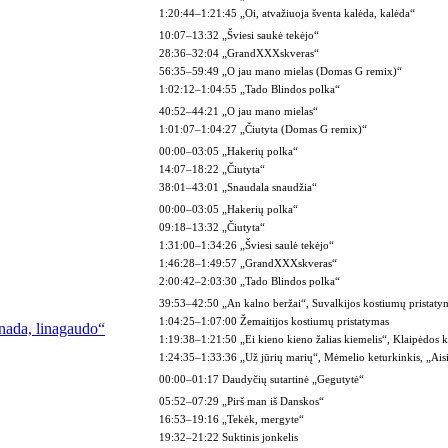
1:20:44–1:21:45 „Oi, atvažiuoja šventa kalėda, kalėda“
10:07–13:32 „Šviesi saukė tekėjo“
28:36–32:04 „GrandXXXskveras“
56:35–59:49 „O jau mano mielas (Domas G remix)“
1:02:12–1:04:55 „Tado Blindos polka“
40:52–44:21 „O jau mano mielas“
1:01:07–1:04:27 „Čiutyta (Domas G remix)“
00:00–03:05 „Hakerių polka“
14:07–18:22 „Čiutyta“
38:01–43:01 „Snaudala snaudžia“
00:00–03:05 „Hakerių polka“
09:18–13:32 „Čiutyta“
1:31:00–1:34:26 „Šviesi saulė tekėjo“
1:46:28–1:49:57 „GrandXXXskveras“
2:00:42–2:03:30 „Tado Blindos polka“
39:53–42:50 „An kalno beržai“, Suvalkijos kostiumų pristaty
1:04:25–1:07:00 Žemaitijos kostiumų pristatymas
nada, linagaudo“
1:19:38–1:21:50 „Ei kieno kieno žalias kiemelis“, Klaipėdos k
1:24:35–1:33:36 „Už jūrių marių“, Mėmelio keturkinkis, „Aisi
00:00–01:17 Daudyčių sutartinė „Gegutytė“
05:52–07:29 „Pirš man iš Danskos“
16:53–19:16 „Tekėk, mergyte“
19:32–21:22 Suktinis jonkelis