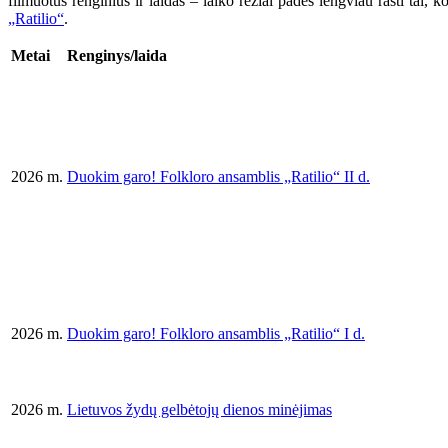
filmuotus renginius ir laidas – laiko rėžiai padės lengviau rasti tai
„Ratilio“
.
Metai
Renginys/laida
2026 m.
Duokim garo! Folkloro ansamblis „Ratilio“ II d.
2026 m.
Duokim garo! Folkloro ansamblis „Ratilio“ I d.
2026 m.
Lietuvos žydų gelbėtojų dienos minėjimas