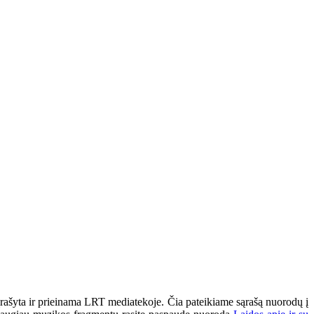
 įrašyta ir prieinama LRT mediatekoje. Čia pateikiame sąrašą nuorodų į