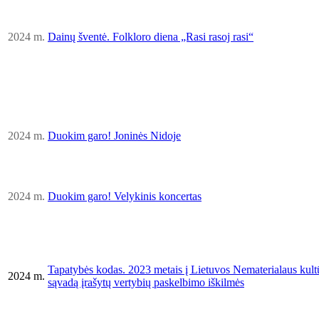
2024
m.
Dainų šventė. Folkloro diena „Rasi rasoj rasi“
2024
m.
Duokim garo! Joninės Nidoje
2024
m.
Duokim garo! Velykinis koncertas
Tapatybės kodas. 2023 metais į Lietuvos Nematerialaus kult
2024 m.
sąvadą įrašytų vertybių paskelbimo iškilmės