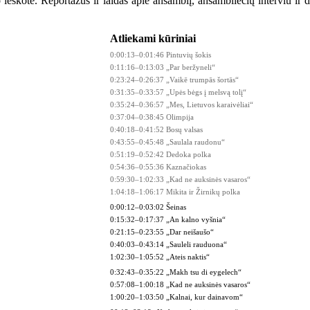
, ko ieškote. Reportažus ir laidas apie ansamblį, ansambliečių interviu
Atliekami kūriniai
0:00:13–0:01:46 Pintuvių šokis
0:11:16–0:13:03 „Par beržyneli“
0:23:24–0:26:37 „Vaikē trumpās šortās“
0:31:35–0:33:57 „Upės bėgs į melsvą tolį“
0:35:24–0:36:57 „Mes, Lietuvos karaivėliai“
0:37:04–0:38:45 Olimpija
0:40:18–0:41:52 Bosų valsas
0:43:55–0:45:48 „Saulala raudonu“
0:51:19–0:52:42 Dedoka polka
0:54:36–0:55:36 Kaznačiokas
0:59:30–1:02:33 „Kad ne auksinės vasaros“
1:04:18–1:06:17 Mikita ir Žirnikų polka
0:00:12–0:03:02 Šeinas
0:15:32–0:17:37 „An kalno vyšnia“
0:21:15–0:23:55 „Dar neišaušo“
0:40:03–0:43:14 „Sauleli rauduona“
1:02:30–1:05:52 „Ateis naktis“
0:32:43–0:35:22 „Makh tsu di eygelech“
0:57:08–1:00:18 „Kad ne auksinės vasaros“
1:00:20–1:03:50 „Kalnai, kur dainavom“