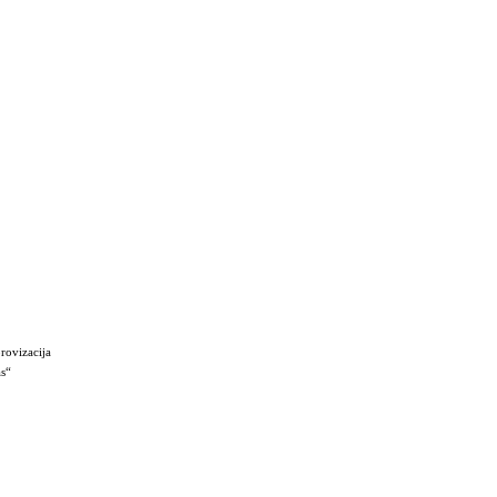
rovizacija
as“