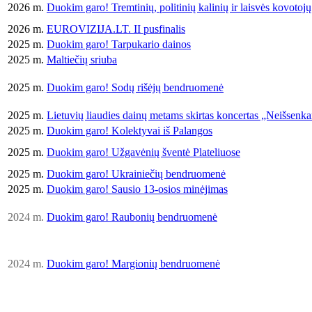
2026 m.
Duokim garo! Tremtinių, politinių kalinių ir laisvės kovotoj
2026 m.
EUROVIZIJA.LT. II pusfinalis
2025 m.
Duokim garo! Tarpukario dainos
2025 m.
Maltiečių sriuba
2025 m.
Duokim garo! Sodų rišėjų bendruomenė
2025 m.
Lietuvių liaudies dainų metams skirtas koncertas „Neišsenka
2025 m.
Duokim garo! Kolektyvai iš Palangos
2025 m.
Duokim garo! Užgavėnių šventė Plateliuose
2025 m.
Duokim garo! Ukrainiečių bendruomenė
2025 m.
Duokim garo! Sausio 13-osios minėjimas
2024
m.
Duokim garo! Raubonių bendruomenė
2024
m.
Duokim garo! Margionių bendruomenė