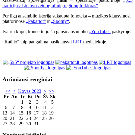
kraštovaizdį apžvelgiantys įrašai – specialioje platformoje
„5x5
tradicijos: Lietuvos etnografinių regionų folkloras“
.
Per ilgą ansamblio istoriją sukaupta fonoteka – muzikos klausymosi
platformose
„Pakartot“
ir
„Spotify“
.
Įvairių klipų, koncertų įrašų gausu ansamblio
„YouTube“
paskyroje.
„Ratilio“ taip pat galima pasiklausyti
LRT
mediatekoje.
Artimiausi renginiai
<<
<
Kovas 2023
>
>>
Pr
An
Tr
Kt
Pn
Šš
Sk
1
2
3
4
5
6
7
8
9
10
11
12
13
14
15
16
17
18
19
20
21
22
23
24
25
26
27
28
29
30
31