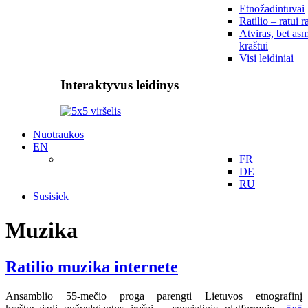
Etnožadintuvai
Ratilio – ratui r
Atviras, bet asm
kraštui
Visi leidiniai
Interaktyvus leidinys
Nuotraukos
EN
FR
DE
RU
Susisiek
Muzika
Ratilio muzika internete
Ansamblio 55-mečio proga parengti Lietuvos etnografinį