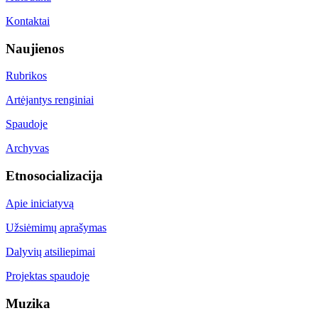
Kontaktai
Naujienos
Rubrikos
Artėjantys renginiai
Spaudoje
Archyvas
Etnosocializacija
Apie iniciatyvą
Užsiėmimų aprašymas
Dalyvių atsiliepimai
Projektas spaudoje
Muzika