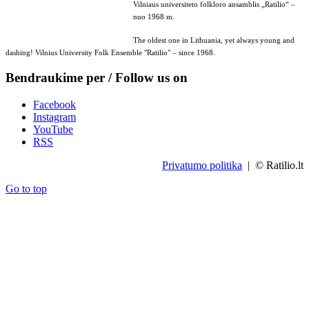
Vilniaus universiteto folkloro ansamblis „Ratilio“ –
nuo 1968 m.
The oldest one in Lithuania, yet always young and
dashing! Vilnius University Folk Ensemble "Ratilio" – since 1968.
Bendraukime per / Follow us on
Facebook
Instagram
YouTube
RSS
Privatumo politika
| © Ratilio.lt
Go to top