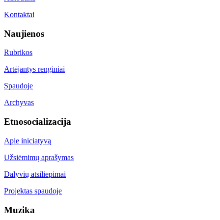
Kontaktai
Naujienos
Rubrikos
Artėjantys renginiai
Spaudoje
Archyvas
Etnosocializacija
Apie iniciatyvą
Užsiėmimų aprašymas
Dalyvių atsiliepimai
Projektas spaudoje
Muzika