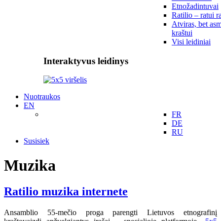
Etnožadintuvai
Ratilio – ratui r
Atviras, bet asm
kraštui
Visi leidiniai
Interaktyvus leidinys
Nuotraukos
EN
FR
DE
RU
Susisiek
Muzika
Ratilio muzika internete
Ansamblio 55-mečio proga parengti Lietuvos etnografinį