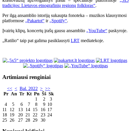
kraštovaizdį apžvelgiantys įrašai – specialioje platformoje
„5x5
tradicijos: Lietuvos etnografinių regionų folkloras“
.
Per ilgą ansamblio istoriją sukaupta fonoteka – muzikos klausymosi
platformose
„Pakartot“
ir
„Spotify“
.
Įvairių klipų, koncertų įrašų gausu ansamblio
„YouTube“
paskyroje.
„Ratilio“ taip pat galima pasiklausyti
LRT
mediatekoje.
Artimiausi renginiai
<<
<
Bal. 2022
>
>>
Pr
An
Tr
Kt
Pn
Šš
Sk
1
2
3
4
5
6
7
8
9
10
11
12
13
14
15
16
17
18
19
20
21
22
23
24
25
26
27
28
29
30