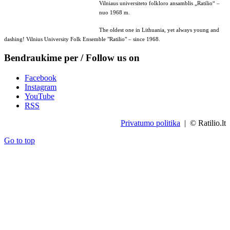
Vilniaus universiteto folkloro ansamblis „Ratilio“ –
nuo 1968 m.
The oldest one in Lithuania, yet always young and
dashing! Vilnius University Folk Ensemble "Ratilio" – since 1968.
Bendraukime per / Follow us on
Facebook
Instagram
YouTube
RSS
Privatumo politika
| © Ratilio.lt
Go to top