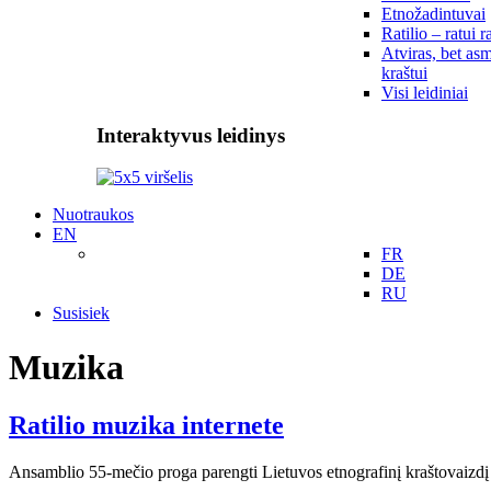
Etnožadintuvai
Ratilio – ratui r
Atviras, bet asm
kraštui
Visi leidiniai
Interaktyvus leidinys
Nuotraukos
EN
FR
DE
RU
Susisiek
Muzika
Ratilio muzika internete
Ansamblio 55-mečio proga parengti Lietuvos etnografinį kraštovaizdį 