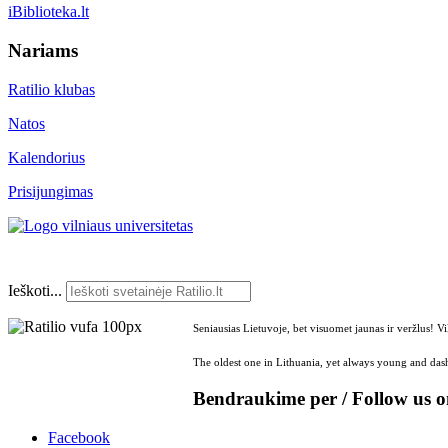
iBiblioteka.lt
Nariams
Ratilio klubas
Natos
Kalendorius
Prisijungimas
Ieškoti...
Seniausias Lietuvoje, bet visuomet jaunas ir veržlus! V
The oldest one in Lithuania, yet always young and dash
Bendraukime per / Follow us 
Facebook