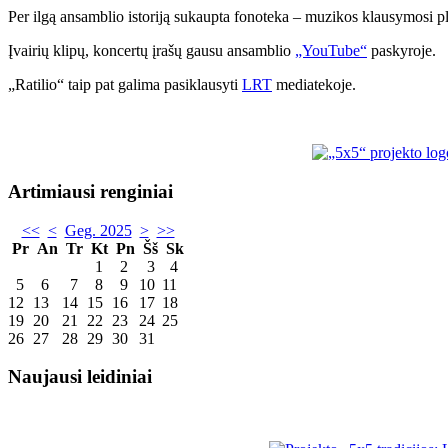
Per ilgą ansamblio istoriją sukaupta fonoteka – muzikos klausymosi 
Įvairių klipų, koncertų įrašų gausu ansamblio
„YouTube“
paskyroje.
„Ratilio“ taip pat galima pasiklausyti
LRT
mediatekoje.
Artimiausi renginiai
<<
<
Geg. 2025
>
>>
Pr
An
Tr
Kt
Pn
Šš
Sk
1
2
3
4
5
6
7
8
9
10
11
12
13
14
15
16
17
18
19
20
21
22
23
24
25
26
27
28
29
30
31
Naujausi leidiniai