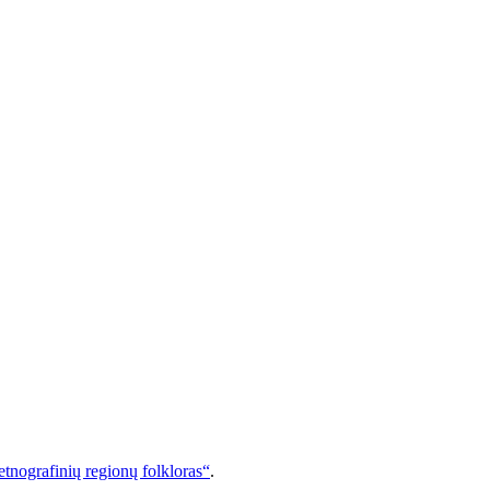
 etnografinių regionų folkloras“
.