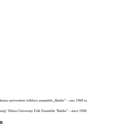
ilniaus universiteto folkloro ansamblis „Ratilio“ – nuo 1968 m.
ing! Vilnius University Folk Ensemble "Ratilio" – since 1968.
on