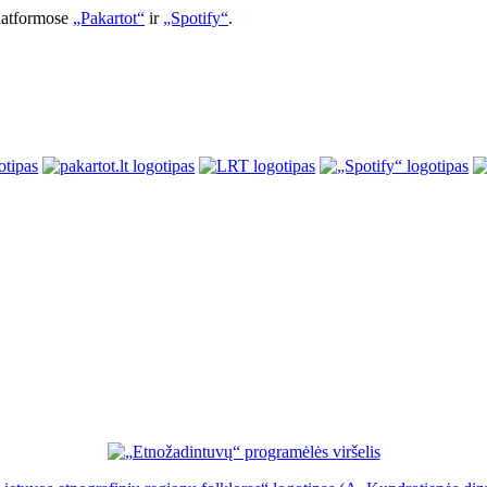
platformose
„Pakartot“
ir
„Spotify“
.