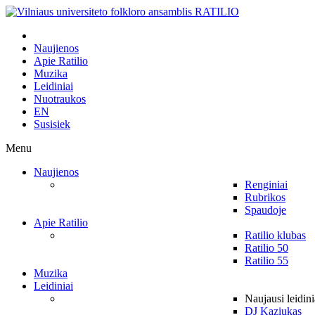
Naujienos
Apie Ratilio
Muzika
Leidiniai
Nuotraukos
EN
Susisiek
Menu
Naujienos
Renginiai
Rubrikos
Spaudoje
Apie Ratilio
Ratilio klubas
Ratilio 50
Ratilio 55
Muzika
Leidiniai
Naujausi leidini
DJ Kaziukas