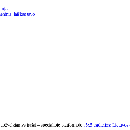
atujo
eninis: laiškas tavo
apžvelgiantys įrašai – specialioje platformoje
„5x5 tradicijos: Lietuvos