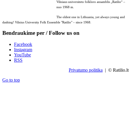
Vilniaus universiteto folkloro ansamblis „Ratilio“ –
nuo 1968 m.
The oldest one in Lithuania, yet always young and
dashing! Vilnius University Folk Ensemble "Ratilio" – since 1968.
Bendraukime per / Follow us on
Facebook
Instagram
YouTube
RSS
Privatumo politika
| © Ratilio.lt
Go to top