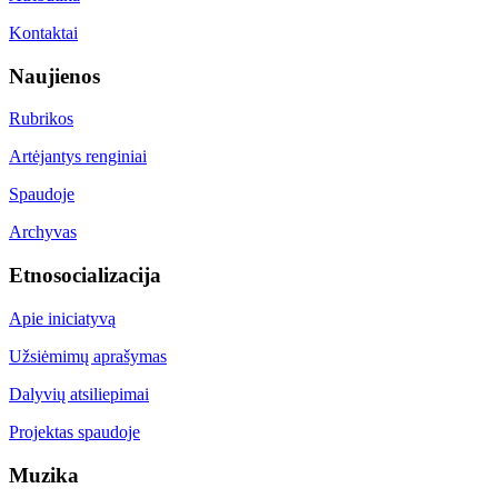
Kontaktai
Naujienos
Rubrikos
Artėjantys renginiai
Spaudoje
Archyvas
Etnosocializacija
Apie iniciatyvą
Užsiėmimų aprašymas
Dalyvių atsiliepimai
Projektas spaudoje
Muzika