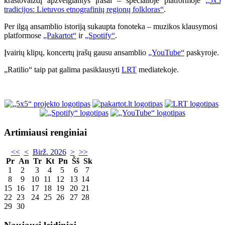
kraštovaizdį apžvelgiantys įrašai – specialioje platformoje
„5x5
tradicijos: Lietuvos etnografinių regionų folkloras“
.
Per ilgą ansamblio istoriją sukaupta fonoteka – muzikos klausymosi
platformose
„Pakartot“
ir
„Spotify“
.
Įvairių klipų, koncertų įrašų gausu ansamblio
„YouTube“
paskyroje.
„Ratilio“ taip pat galima pasiklausyti
LRT
mediatekoje.
Artimiausi renginiai
<<
<
Birž. 2026
>
>>
Pr
An
Tr
Kt
Pn
Šš
Sk
1
2
3
4
5
6
7
8
9
10
11
12
13
14
15
16
17
18
19
20
21
22
23
24
25
26
27
28
29
30