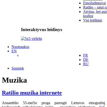
Etnožadintuvai
Ratilio – ratui r
Atviras, bet asm
kraštui
Visi leidiniai
Interaktyvus leidinys
Nuotraukos
EN
FR
DE
RU
Susisiek
Muzika
Ratilio muzika internete
Ansamblio 55-mečio proga parengti Lietuvos etnografinį