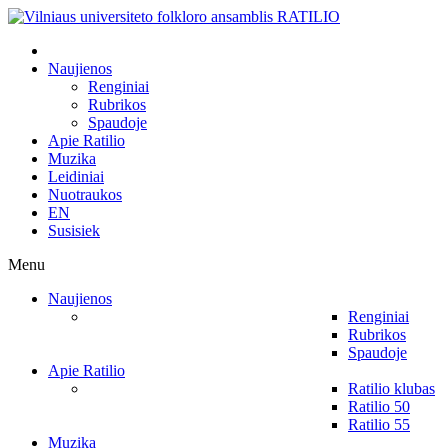
Naujienos
Renginiai
Rubrikos
Spaudoje
Apie Ratilio
Muzika
Leidiniai
Nuotraukos
EN
Susisiek
Menu
Naujienos
Renginiai
Rubrikos
Spaudoje
Apie Ratilio
Ratilio klubas
Ratilio 50
Ratilio 55
Muzika