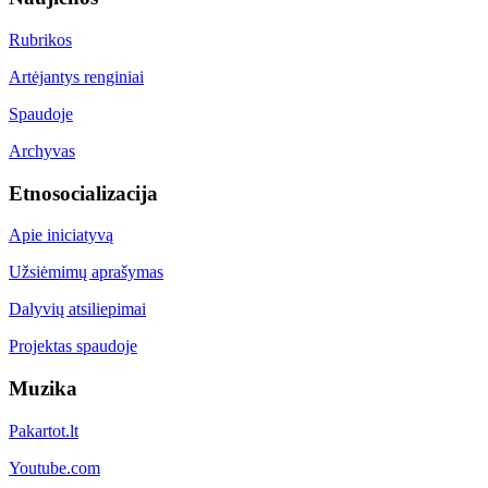
Rubrikos
Artėjantys renginiai
Spaudoje
Archyvas
Etnosocializacija
Apie iniciatyvą
Užsiėmimų aprašymas
Dalyvių atsiliepimai
Projektas spaudoje
Muzika
Pakartot.lt
Youtube.com