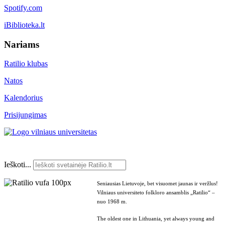
Spotify.com
iBiblioteka.lt
Nariams
Ratilio klubas
Natos
Kalendorius
Prisijungimas
Ieškoti...
Seniausias Lietuvoje, bet visuomet jaunas ir veržlus!
Vilniaus universiteto folkloro ansamblis „Ratilio“ –
nuo 1968 m.
The oldest one in Lithuania, yet always young and