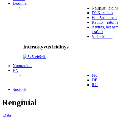
Leidiniai
Naujausi leidini
DJ Kaziukas
Etnožadintuvai
Ratilio – ratui r
Atviras, bet asm
kraštui
Visi leidiniai
Interaktyvus leidinys
Nuotraukos
EN
FR
DE
RU
Susisiek
Renginiai
Data