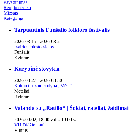
Pavadinimas
Renginio vieta
Miestas
Kategorija
Tarptautinis Funšalio folkloro festivalis
2026-08-15
-
2026-08-21
Įvairios miesto vietos
Funšalis
Kelionė
Kūrybinė stovykla
2026-08-27
-
2026-08-30
Kaimo turizmo sodyba „Mėta“
Meteliai
Kelionė
Valanda su „Ratilio“ | Šokiai, rateliai, žaidimai
2026-09-02
,
18:00 val.
-
19:00 val.
VU Didžioji aula
Vilnius