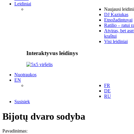
Leidiniai
Naujausi leidini
DJ Kaziukas
Etnožadintuvai
Ratilio – ratui r
Atviras, bet asm
kraštui
Visi leidiniai
Interaktyvus leidinys
Nuotraukos
EN
FR
DE
RU
Susisiek
Bijotų dvaro sodyba
Pavadinimas: