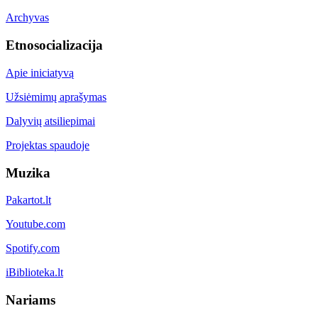
Archyvas
Etnosocializacija
Apie iniciatyvą
Užsiėmimų aprašymas
Dalyvių atsiliepimai
Projektas spaudoje
Muzika
Pakartot.lt
Youtube.com
Spotify.com
iBiblioteka.lt
Nariams