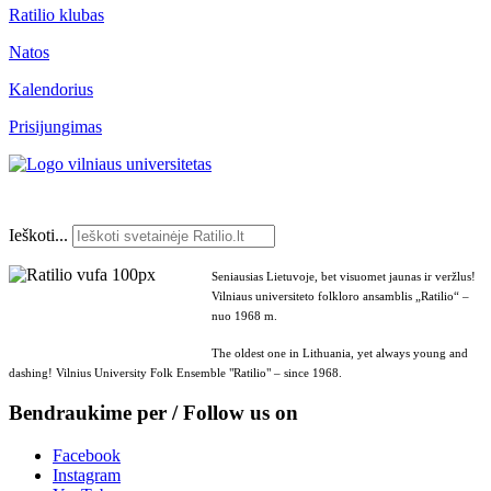
Ratilio klubas
Natos
Kalendorius
Prisijungimas
Ieškoti...
Seniausias Lietuvoje, bet visuomet jaunas ir veržlus!
Vilniaus universiteto folkloro ansamblis „Ratilio“ –
nuo 1968 m.
The oldest one in Lithuania, yet always young and
dashing! Vilnius University Folk Ensemble "Ratilio" – since 1968.
Bendraukime per / Follow us on
Facebook
Instagram