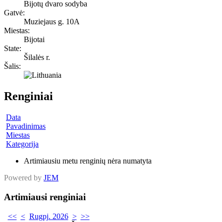
Bijotų dvaro sodyba
Gatvė:
Muziejaus g. 10A
Miestas:
Bijotai
State:
Šilalės r.
Šalis:
Renginiai
Data
Pavadinimas
Miestas
Kategorija
Artimiausiu metu renginių nėra numatyta
Powered by
JEM
Artimiausi renginiai
<<
<
Rugpj. 2026
>
>>