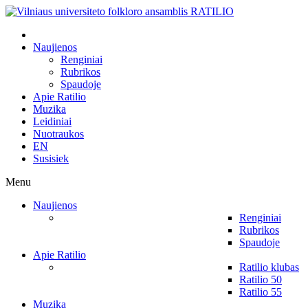
Naujienos
Renginiai
Rubrikos
Spaudoje
Apie Ratilio
Muzika
Leidiniai
Nuotraukos
EN
Susisiek
Menu
Naujienos
Renginiai
Rubrikos
Spaudoje
Apie Ratilio
Ratilio klubas
Ratilio 50
Ratilio 55
Muzika