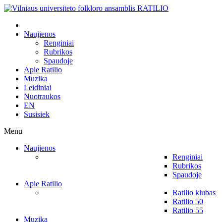
Naujienos
Renginiai
Rubrikos
Spaudoje
Apie Ratilio
Muzika
Leidiniai
Nuotraukos
EN
Susisiek
Menu
Naujienos
Renginiai
Rubrikos
Spaudoje
Apie Ratilio
Ratilio klubas
Ratilio 50
Ratilio 55
Muzika