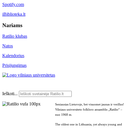
Spotify.com
iBiblioteka.lt
Nariams
Ratilio klubas
Natos
Kalendorius
Prisijungimas
Ieškoti...
Seniausias Lietuvoje, bet visuomet jaunas ir veržlus!
Vilniaus universiteto folkloro ansamblis „Ratilio“ –
nuo 1968 m.
The oldest one in Lithuania, yet always young and