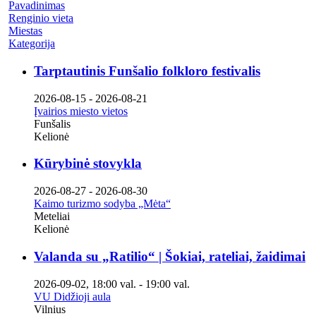
Pavadinimas
Renginio vieta
Miestas
Kategorija
Tarptautinis Funšalio folkloro festivalis
2026-08-15
-
2026-08-21
Įvairios miesto vietos
Funšalis
Kelionė
Kūrybinė stovykla
2026-08-27
-
2026-08-30
Kaimo turizmo sodyba „Mėta“
Meteliai
Kelionė
Valanda su „Ratilio“ | Šokiai, rateliai, žaidimai
2026-09-02
,
18:00 val.
-
19:00 val.
VU Didžioji aula
Vilnius