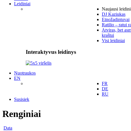
Leidiniai
Naujausi leidini
DJ Kaziukas
Etnožadintuvai
Ratilio – ratui r
Atviras, bet asm
kraštui
Visi leidiniai
Interaktyvus leidinys
Nuotraukos
EN
FR
DE
RU
Susisiek
Renginiai
Data