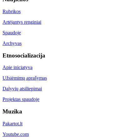
Rubrikos
Artėjantys renginiai
Spaudoje
Archyvas
Etnosocializacija
Apie iniciatyvą
Užsiėmimų aprašymas
Dalyvių atsiliepimai
Projektas spaudoje
Muzika
Pakartot.lt
Youtube.com