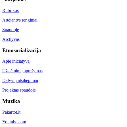
Rubrikos
Artėjantys renginiai
Spaudoje
Archyvas
Etnosocializacija
Apie iniciatyvą
Užsiėmimų aprašymas
Dalyvių atsiliepimai
Projektas spaudoje
Muzika
Pakartot.lt
Youtube.com