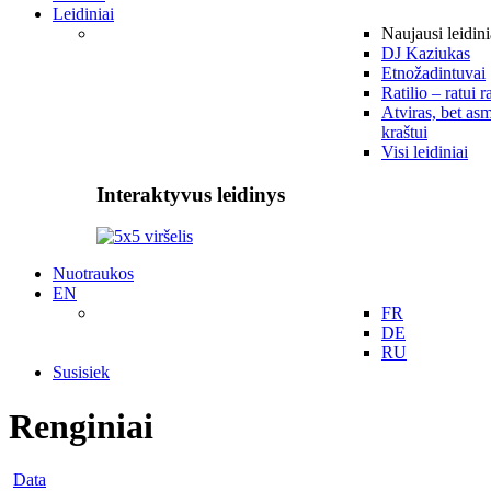
Leidiniai
Naujausi leidini
DJ Kaziukas
Etnožadintuvai
Ratilio – ratui r
Atviras, bet asm
kraštui
Visi leidiniai
Interaktyvus leidinys
Nuotraukos
EN
FR
DE
RU
Susisiek
Renginiai
Data