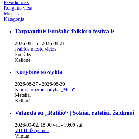
Pavadinimas
Renginio vieta
Miestas
Kategorija
Tarptautinis Funšalio folkloro festivalis
2026-08-15
-
2026-08-21
Įvairios miesto vietos
Funšalis
Kelionė
Kūrybinė stovykla
2026-08-27
-
2026-08-30
Kaimo turizmo sodyba „Mėta“
Meteliai
Kelionė
Valanda su „Ratilio“ | Šokiai, rateliai, žaidimai
2026-09-02
,
18:00 val.
-
19:00 val.
VU Didžioji aula
Vilnius