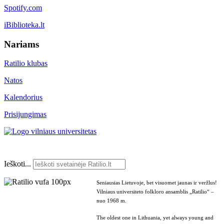
Spotify.com
iBiblioteka.lt
Nariams
Ratilio klubas
Natos
Kalendorius
Prisijungimas
Ieškoti...
Seniausias Lietuvoje, bet visuomet jaunas ir veržlus!
Vilniaus universiteto folkloro ansamblis „Ratilio“ –
nuo 1968 m.
The oldest one in Lithuania, yet always young and