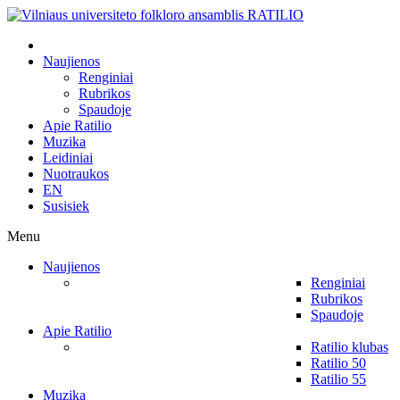
Naujienos
Renginiai
Rubrikos
Spaudoje
Apie Ratilio
Muzika
Leidiniai
Nuotraukos
EN
Susisiek
Menu
Naujienos
Renginiai
Rubrikos
Spaudoje
Apie Ratilio
Ratilio klubas
Ratilio 50
Ratilio 55
Muzika