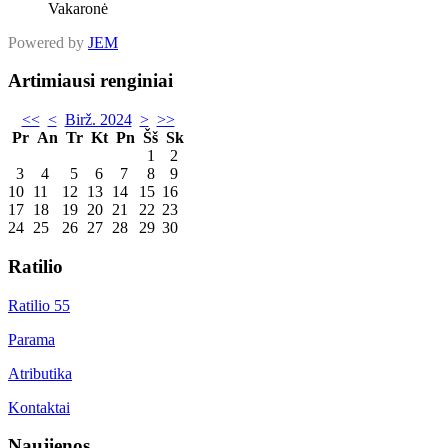
Vakaronė
Powered by
JEM
Artimiausi renginiai
<<
<
Birž. 2024
>
>>
Pr
An
Tr
Kt
Pn
Šš
Sk
1
2
3
4
5
6
7
8
9
10
11
12
13
14
15
16
17
18
19
20
21
22
23
24
25
26
27
28
29
30
Ratilio
Ratilio 55
Parama
Atributika
Kontaktai
Naujienos