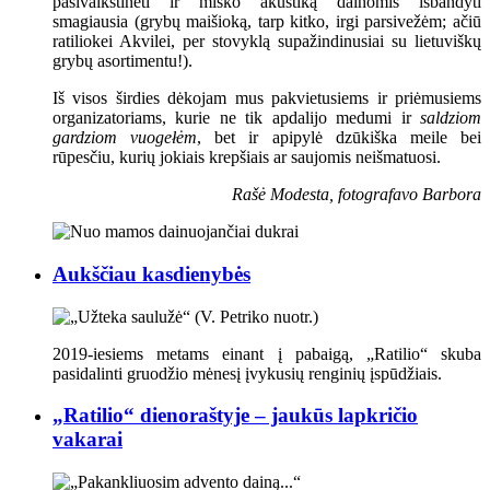
pasivaikštinėti ir miško akustiką dainomis išbandyti
smagiausia (grybų maišioką, tarp kitko, irgi parsivežėm; ačiū
ratiliokei Akvilei, per stovyklą supažindinusiai su lietuviškų
grybų asortimentu!).
Iš visos širdies dėkojam mus pakvietusiems ir priėmusiems
organizatoriams, kurie ne tik apdalijo medumi ir
saldziom
gardziom vuogełėm
, bet ir apipylė dzūkiška meile bei
rūpesčiu, kurių jokiais krepšiais ar saujomis neišmatuosi.
Rašė Modesta, fotografavo Barbora
Aukščiau kasdienybės
2019-iesiems metams einant į pabaigą, „Ratilio“ skuba
pasidalinti gruodžio mėnesį įvykusių renginių įspūdžiais.
„Ratilio“ dienoraštyje – jaukūs lapkričio
vakarai