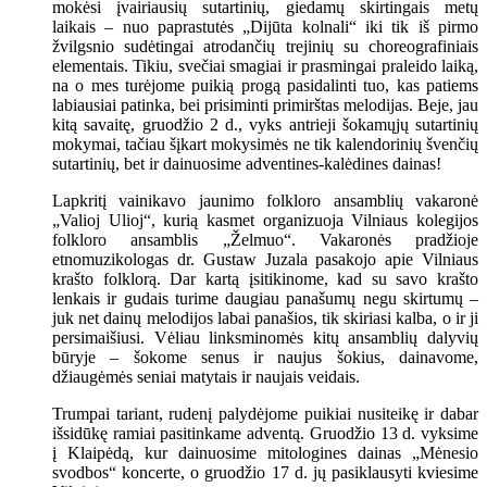
mokėsi įvairiausių sutartinių, giedamų skirtingais metų
laikais – nuo paprastutės „Dijūta kolnali“ iki tik iš pirmo
žvilgsnio sudėtingai atrodančių trejinių su choreografiniais
elementais. Tikiu, svečiai smagiai ir prasmingai praleido laiką,
na o mes turėjome puikią progą pasidalinti tuo, kas patiems
labiausiai patinka, bei prisiminti primirštas melodijas. Beje, jau
kitą savaitę, gruodžio 2 d., vyks antrieji šokamųjų sutartinių
mokymai, tačiau šįkart mokysimės ne tik kalendorinių švenčių
sutartinių, bet ir dainuosime adventines-kalėdines dainas!
Lapkritį vainikavo jaunimo folkloro ansamblių vakaronė
„Valioj Ulioj“, kurią kasmet organizuoja Vilniaus kolegijos
folkloro ansamblis „Želmuo“. Vakaronės pradžioje
etnomuzikologas dr. Gustaw Juzala pasakojo apie Vilniaus
krašto folklorą. Dar kartą įsitikinome, kad su savo krašto
lenkais ir gudais turime daugiau panašumų negu skirtumų –
juk net dainų melodijos labai panašios, tik skiriasi kalba, o ir ji
persimaišiusi. Vėliau linksminomės kitų ansamblių dalyvių
būryje – šokome senus ir naujus šokius, dainavome,
džiaugėmės seniai matytais ir naujais veidais.
Trumpai tariant, rudenį palydėjome puikiai nusiteikę ir dabar
išsidūkę ramiai pasitinkame adventą. Gruodžio 13 d. vyksime
į Klaipėdą, kur dainuosime mitologines dainas „Mėnesio
svodbos“ koncerte, o gruodžio 17 d. jų pasiklausyti kviesime