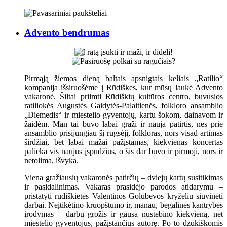
Advento bendrumas
Pirmąją žiemos dieną baltais apsnigtais keliais „Ratilio“
kompanija išsiruošėme į Rūdiškes, kur mūsų laukė Advento
vakaronė. Šiltai priimti Rūdiškių kultūros centro, buvusios
ratiliokės Augustės Gaidytės-Palaitienės, folkloro ansamblio
„Diemedis“ ir miestelio gyventojų, kartu šokom, dainavom ir
žaidėm. Man tai buvo labai graži ir nauja patirtis, nes prie
ansamblio prisijungiau šį rugsėjį, folkloras, nors visad artimas
širdžiai, bet labai mažai pažįstamas, kiekvienas koncertas
palieka vis naujus įspūdžius, o šis dar buvo ir pirmoji, nors ir
netolima, išvyka.
Viena gražiausių vakaronės patirčių – dviejų kartų susitikimas
ir pasidalinimas. Vakaras prasidėjo parodos atidarymu –
pristatyti rūdiškietės Valentinos Golubevos kryželiu siuvinėti
darbai. Neįtikėtino kruopštumo ir, manau, begalinės kantrybės
įrodymas – darbų grožis ir gausa nustebino kiekvieną, net
miestelio gyventojus, pažįstančius autorę. Po to dzūkiškomis