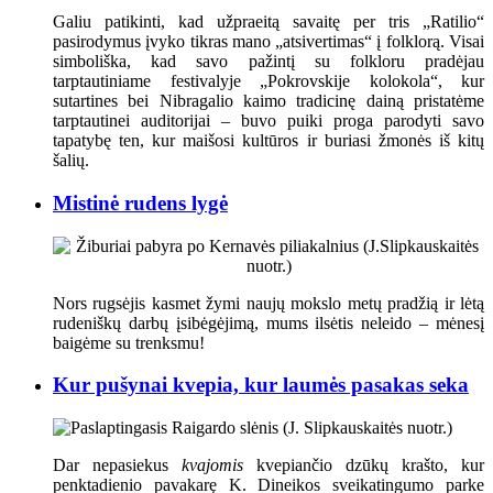
Galiu patikinti, kad užpraeitą savaitę per tris „Ratilio“
pasirodymus įvyko tikras mano „atsivertimas“ į folklorą. Visai
simboliška, kad savo pažintį su folkloru pradėjau
tarptautiniame festivalyje „Pokrovskije kolokola“, kur
sutartines bei Nibragalio kaimo tradicinę dainą pristatėme
tarptautinei auditorijai – buvo puiki proga parodyti savo
tapatybę ten, kur maišosi kultūros ir buriasi žmonės iš kitų
šalių.
Mistinė rudens lygė
Nors rugsėjis kasmet žymi naujų mokslo metų pradžią ir lėtą
rudeniškų darbų įsibėgėjimą, mums ilsėtis neleido – mėnesį
baigėme su trenksmu!
Kur pušynai kvepia, kur laumės pasakas seka
Dar nepasiekus
kvajomis
kvepiančio dzūkų krašto, kur
penktadienio pavakarę K. Dineikos sveikatingumo parke