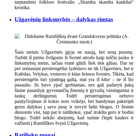
tarptautinio folkloro festivalio „Skamba skamba kankliai“
kronika.
Užgavėnių linksmybės – dalykas rimtas
Šiais metais Užgavėnės įgyja ne naują, bet seną prasmę.
Turbūt iš pirmo žvilgsnio ši šventė atrodo kaip tuščio juoko ir
linksmybių metas, tačiau esmė glūdi šiek tiek giliau. Dar ne
per seniausiai persirengėliai lydėdavo ne tik Užgavėnes, bet ir
Kalėdas, Velykas, vestuves ir kitas šeimos šventes. Tikėta, kad
persirengėlis turi ypatingą galią, mat yra iš
kitur
– ne iš šio
pasaulio. Jis buvo ypač gerbiamas, nes gali padaryti įtaką
šiame pasaulyje gyvenančių žmonių ir gyvulių vaisingumui ir
laukų derlingumui. Todėl persirengimas nebuvo
pasityčiojimas iš kokio nors veikėjo, bet bandymas pakreipti
gerus dalykus į savo pusę ir nuvyti šalin blogus. O šiomis
dienomis visi, taip pat ir ratilliokai, ypač trokšta gero ir bodisi
blogo. Todėl nekilo abejonių, kad turime čiupti kaukes ir
važiuoti į Rumšiškes švęsti Užgavėnių.
Ratiliokų monai