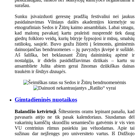
surašau.
Sunku įsivaizduoti geresnę pradžią festivaliui nei jaukus
pasidainavimas Vilniaus dailės akademijos kiemelyje su
etnografiniais Sedos ir Žiūrų kaimo ansambliais. Labai smagu,
kad malonų pavakarį kartu praleisti nusprendė tiek daug
giedrų folkloro veidų, kurių būryje šypsojosi ir mūsų, smalsių
ratiliokų, saujelė. Buvo gražu žiūrėti į šeimomis, giminėmis
dainuojančias bendruomenes – jų pavyzdys įkvėpė ir sušildė.
Aš šališka, bet beklausant Žiūrų dainininkų apėmė ir
nostalgija, ir didelis pasididžiavimas dzūkais – kartu su
ansambliete Julita abiem gerai žinomas dzūkiškas dainas
traukėm ir
širdzys dzaugės
.
Gimtadieninės nuotaikos
Balandžio ketvirtoji
. Šiltesniems orams lepinant panašu, kad
pavasaris atėjo ne tik pasak kalendoriaus. Siusdamas dėl
vakarinių kamščių skuodžiu senamiesčio gatvėmis ir vis vien
VU centrinius rūmus pasiekiu jau vėluodamas. Apie tai
sužinau dar neįžengęs pro universiteto vartus. Iš Didžiojo