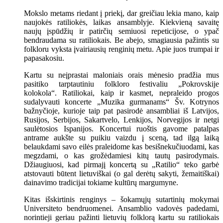
Mokslo metams riedant į priekį, dar greičiau lekia mano, kaip
naujokės ratiliokės, laikas ansamblyje. Kiekvieną savaitę
naujų įspūdžių ir patirčių semiuosi repeticijose, o ypač
bendraudama su ratiliokais. Be abejo, smagiausia pažintis su
folkloru vyksta įvairiausių renginių metu. Apie juos trumpai ir
papasakosiu.
Kartu su neįprastai maloniais orais mėnesio pradžia mus
pasitiko tarptautiniu folkloro festivaliu „Pokrovskije
kolokola“. Ratiliokai, kaip ir kasmet, nepraleido progos
sudalyvauti koncerte „Muzika gurmanams“ Šv. Kotrynos
bažnyčioje, kurioje taip pat pasirodė ansambliai iš Latvijos,
Rusijos, Serbijos, Sakartvelo, Lenkijos, Norvegijos ir netgi
saulėtosios Ispanijos. Koncertui ruoštis gavome patalpas
antrame aukšte su puikiu vaizdu į sceną, tad ilgą laiką
belaukdami savo eilės praleidome kas besišnekučiuodami, kas
megzdami, o kas grožėdamiesi kitų tautų pasirodymais.
Džiaugiuosi, kad pirmajį koncertą su „Ratilio“ teko garbė
atstovauti būtent lietuviškai (o gal derėtų sakyti, žemaitiškai)
dainavimo tradicijai tokiame kultūrų margumyne.
Kitas išskirtinis renginys – šokamųjų sutartinių mokymai
Universiteto bendruomenei. Ansamblio vadovės padedami,
norintieji geriau pažinti lietuvių folklorą kartu su ratiliokais