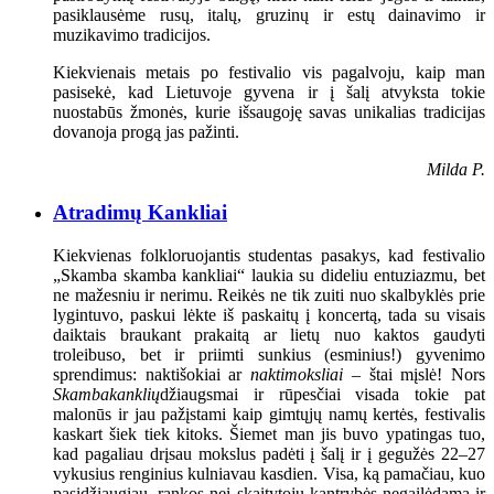
pasiklausėme rusų, italų, gruzinų ir estų dainavimo ir
muzikavimo tradicijos.
Kiekvienais metais po festivalio vis pagalvoju, kaip man
pasisekė, kad Lietuvoje gyvena ir į šalį atvyksta tokie
nuostabūs žmonės, kurie išsaugoję savas unikalias tradicijas
dovanoja progą jas pažinti.
Milda P.
Atradimų Kankliai
Kiekvienas folkloruojantis studentas pasakys, kad festivalio
„Skamba skamba kankliai“ laukia su dideliu entuziazmu, bet
ne mažesniu ir nerimu. Reikės ne tik zuiti nuo skalbyklės prie
lygintuvo, paskui lėkte iš paskaitų į koncertą, tada su visais
daiktais braukant prakaitą ar lietų nuo kaktos gaudyti
troleibuso, bet ir priimti sunkius (esminius!) gyvenimo
sprendimus: naktišokiai ar
naktimoksliai
– štai mįslė! Nors
Skambakanklių
džiaugsmai ir rūpesčiai visada tokie pat
malonūs ir jau pažįstami kaip gimtųjų namų kertės, festivalis
kaskart šiek tiek kitoks. Šiemet man jis buvo ypatingas tuo,
kad pagaliau drįsau mokslus padėti į šalį ir į gegužės 22–27
vykusius renginius kulniavau kasdien. Visa, ką pamačiau, kuo
pasidžiaugiau, rankos nei skaitytojų kantrybės negailėdama ir