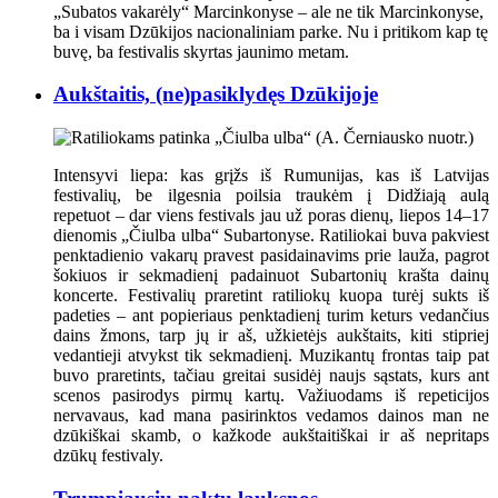
„Subatos vakarėly“ Marcinkonyse
– ale ne tik Marcinkonyse,
ba i visam Dzūkijos nacionaliniam parke. Nu i pritikom kap tę
buvę, ba festivalis skyrtas jaunimo metam.
Aukštaitis, (ne)pasiklydęs Dzūkijoje
Intensyvi liepa: kas grįžs iš Rumunijas, kas iš Latvijas
festivalių, be ilgesnia poilsia traukėm į Didžiają aulą
repetuot – dar viens festivals jau už poras dienų, liepos 14–17
dienomis „Čiulba ulba“ Subartonyse. Ratiliokai buva pakviest
penktadienio vakarų pravest pasidainavims prie lauža, pagrot
šokiuos ir sekmadienį padainuot Subartonių krašta dainų
koncerte. Festivalių praretint ratiliokų kuopa turėj sukts iš
padeties – ant popieriaus penktadienį turim keturs vedančius
dains žmons, tarp jų ir aš, užkietėjs aukštaits, kiti stipriej
vedantieji atvykst tik sekmadienį. Muzikantų frontas taip pat
buvo praretints, tačiau greitai susidėj naujs sąstats, kurs ant
scenos pasirodys pirmų kartų. Važiuodams iš repeticijos
nervavaus, kad mana pasirinktos vedamos dainos man ne
dzūkiškai skamb, o kažkode aukštaitiškai ir aš nepritaps
dzūkų festivaly.