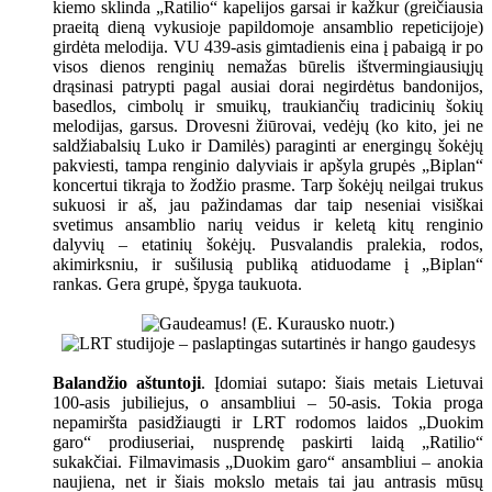
kiemo sklinda „Ratilio“ kapelijos garsai ir kažkur (greičiausia
praeitą dieną vykusioje papildomoje ansamblio repeticijoje)
girdėta melodija. VU 439-asis gimtadienis eina į pabaigą ir po
visos dienos renginių nemažas būrelis ištvermingiausiųjų
drąsinasi patrypti pagal ausiai dorai negirdėtus bandonijos,
basedlos, cimbolų ir smuikų, traukiančių tradicinių šokių
melodijas, garsus. Drovesni žiūrovai, vedėjų (ko kito, jei ne
saldžiabalsių Luko ir Damilės) paraginti ar energingų šokėjų
pakviesti, tampa renginio dalyviais ir apšyla grupės „Biplan“
koncertui tikrąja to žodžio prasme. Tarp šokėjų neilgai trukus
sukuosi ir aš, jau pažindamas dar taip neseniai visiškai
svetimus ansamblio narių veidus ir keletą kitų renginio
dalyvių – etatinių šokėjų. Pusvalandis pralekia, rodos,
akimirksniu, ir sušilusią publiką atiduodame į „Biplan“
rankas. Gera grupė, špyga taukuota.
Balandžio aštuntoji
. Įdomiai sutapo: šiais metais Lietuvai
100-asis jubiliejus, o ansambliui – 50-asis. Tokia proga
nepamiršta pasidžiaugti ir LRT rodomos laidos „Duokim
garo“ prodiuseriai, nusprendę paskirti laidą „Ratilio“
sukakčiai. Filmavimasis „Duokim garo“ ansambliui – anokia
naujiena, net ir šiais mokslo metais tai jau antrasis mūsų