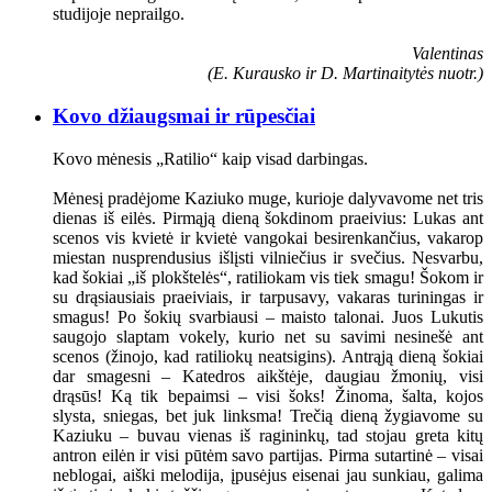
studijoje neprailgo.
Valentinas
(E. Kurausko ir D. Martinaitytės nuotr.)
Kovo džiaugsmai ir rūpesčiai
Kovo mėnesis „Ratilio“ kaip visad darbingas.
Mėnesį pradėjome Kaziuko muge, kurioje dalyvavome net tris
dienas iš eilės. Pirmąją dieną šokdinom praeivius: Lukas ant
scenos vis kvietė ir kvietė vangokai besirenkančius, vakarop
miestan nusprendusius išlįsti vilniečius ir svečius. Nesvarbu,
kad šokiai „iš plokštelės“, ratiliokam vis tiek smagu! Šokom ir
su drąsiausiais praeiviais, ir tarpusavy, vakaras turiningas ir
smagus! Po šokių svarbiausi – maisto talonai. Juos Lukutis
saugojo slaptam vokely, kurio net su savimi nesinešė ant
scenos (žinojo, kad ratiliokų neatsigins). Antrąją dieną šokiai
dar smagesni – Katedros aikštėje, daugiau žmonių, visi
drąsūs! Ką tik bepaimsi – visi šoks! Žinoma, šalta, kojos
slysta, sniegas, bet juk linksma! Trečią dieną žygiavome su
Kaziuku – buvau vienas iš ragininkų, tad stojau greta kitų
antron eilėn ir visi pūtėm savo partijas. Pirma sutartinė – visai
neblogai, aiški melodija, įpusėjus eisenai jau sunkiau, galima