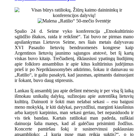
Spalio 24 d. Seime vyko konferencija „Etnokultūrinio
sąjūdžio ištakos, raida ir reikšmė“. Tai buvo ne pirmas mano
apsilankymas Lietuvos Seime, nes šiais metais dalyvavau
XVI Pasaulio lietuvių bendruomenės kongrese kaip
Argentinos lietuvių jaunimo sąjungos atstovė, bet šį kartą
viskas buvo kitaip. Trečiadienį, išklausiusi ypatingų liudijimų
apie folkloro ansamblius ir apie kitus kultūrinius judėjimus
prieš ir po Nepriklausomybės atkūrimo, šokau ir dainavau su
„Ratilio“, ir galiu pasakyti, kad jausmas, apimantis dainuojant
ir šokant, buvo daug stipresnis.
Lankau šį ansamblį jau apie dešimt mėnesių ir per visą šį laiką
išmokau unikalių dalykų, sužinojau apie autentišką lietuvių
kultūrą. Dainuoti ir šokti man nelabai sekasi – esu baigusi
meno mokyklą, ir kiti dalykai, pavyzdžiui, marginti kiaušinius
arba karpyti karpinius, man sekasi geriau, bet nepasiduodu ir
vis tiek bandau. Kartais ratiliokai man padeda, raiškiai
dainuoja šalia manęs, kad aš galėčiau prisiminti žodžius.
Koncerte pamiršau šokį ir susinervinusi paklausiau
ansamblioko: „Į kurią pusę man reikia suktis?“, o jo