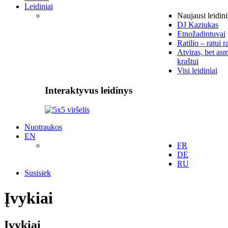
Leidiniai
Naujausi leidini
DJ Kaziukas
Etnožadintuvai
Ratilio – ratui r
Atviras, bet asm
kraštui
Visi leidiniai
Interaktyvus leidinys
Nuotraukos
EN
FR
DE
RU
Susisiek
Įvykiai
Įvykiai