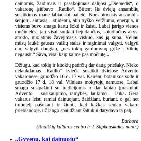
dainomis, žaidimais ir pasakojimais dalijosi „Diemedis“, o
vakaronę įsiūbavo „Ratilio“. Būtent šis dviejų ansamblių
susitikimas mane labiausiai palietė. Nors pirmasis ansamblis
senjorų, antrasis – studentų, abu tryško veržlumu, energija, ir
visiems buvo smagu kartu šokti ir žaisti. Labai įstrigo vienos
močiutėlės, jau visai sunkiai bejudančios, spindinčios akys,
atrodo, nuolatinis žavėjimasis viskuo, kas ją supa. Vėliau
mūsų laukė gausus vaišių stalas ir raginimai valgyti, valgyti
dar, valgyti daugiau, „nes tokių gardumynų grįžę į Vilnių
negausit.“ Sãva, visai kaip kaime pas močiutę...
Džiugu, kad tokių ir kitokių patirčių dar daug priešaky. Nieko
nelaukdamas „Ratilio“ kviečia susitikti dviejose Advento
vakaronėse: gruodžio 16 d. 17 val. Kairėnų botanikos sode ir
gruodžio 17 d. 18 val. Vilniaus mokytojų namuose. Labai
smagu susipažinti su tradicijomis ir dar labiau įprasminti
Advento – susikaupimo, ramybės, laukimo – laiką. Gera
vakarus leisti ramiai dainuojant, žaidžiant, buriant, o gal net
truputėlį pašokant ir žinoti, kad kažkas seniau vakaro
prieblandoje, už lango spaudžiant šaltukui darydavo tą patį.
Barbora
(Rūdiškių kultūros centro ir J. Slipkauskaitės nuotr.)
„Gyvenu, kai dainuoju“