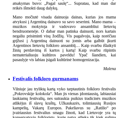
atsakymas buvo: „Pagal saulę“... Supratau, kad man dar
reikės išmokti daug dalykų.
Mano močiutė visada dainuoja dainas, kurias jos mama
atvykusi į Argentiną dainavo su savo seserimi. Mano mama –
muzikos mokytoja ir vadovavo ansambliui lietuvių
bendruomenėje. O dabar man patinka dainuoti, nors kartais
negaliu prisiminti visų žodžių. Vis pagalvoju, kaip norėčiau
grįžusi į Argentiną dainuoti su jomis arba galbūt įkurti
Argentinos lietuvių folkloro ansamblį… Kaip svarbu išlaikyti
žinių perdavimą iš kartos į kartą! Kaip svarbu rūpintis
nematerialiuoju kultūros paveldu! Ypač šiandien, kai
pasaulyje vis labiau įsigali kultūrinė homogenizacija.
Malena
Festivalis folkloro gurmanams
Vilniuje jau tryliktą kartą vyko tarptautinis folkloro festivalis
„Pokrovskije kolokola“. Man jis vienas įdomiausių, labiausiai
laukiamų festivalių, nes sutraukia puikius tradicinės muzikos
atlikėjus iš slavų kraštų, Užkaukazės, tolimiausių Rusijos
kampelių, Vakarų Europos. Pakeliavus su „Ratilio“ po
įvairiausius festivalius smagu žinoti, kad Lietuvoje yra tų
konservatyvių folkloristų, kurie patys atlieka tik kiek galima