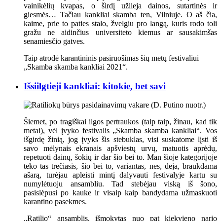
vainikėlių kvapas, o širdį užlieja dainos, sutartinės ir
giesmės… Tačiau kankliai skamba ten, Vilniuje. O aš čia,
kaime, prie to paties stalo, žvelgiu pro langą, kuris rodo toli
gražu ne aidinčius universiteto kiemus ar sausakimšas
senamiesčio gatves.
Taip atrodė karantininis pasiruošimas šių metų festivaliui
„Skamba skamba kankliai 2021“.
Išsiilgtieji kankliai: kitokie, bet savi
Šiemet, po tragiškai ilgos pertraukos (taip taip, žinau, kad tik
metai), vėl įvyko festivalis „Skamba skamba kankliai“. Vos
išgirdę žinią, jog įvyks šis stebuklas, visi suskatome lįsti iš
savo mėlynais ekranais apšviestų urvų, matuotis aprėdų,
repetuoti dainų, šokių ir dar šio bei to. Man šioje kategorijoje
teko tas trečiasis, šio bei to, variantas, nes, deja, braukdama
ašarą, turėjau apleisti mintį dalyvauti festivalyje kartu su
numylėtuoju ansambliu. Tad stebėjau viską iš šono,
pasislėpusi po kauke ir visaip kaip bandydama užmaskuoti
karantino pasekmes.
„Ratilio“ ansamblis, išmokytas nuo pat kiekvieno nario