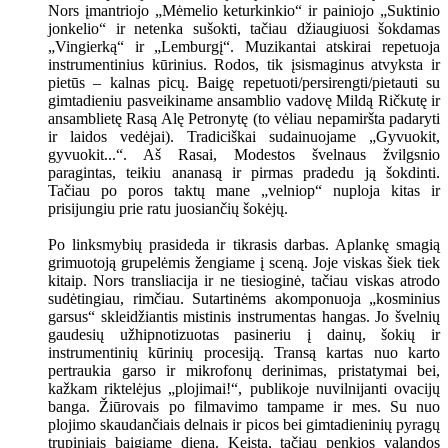
Nors įmantriojo „Mėmelio keturkinkio“ ir painiojo „Suktinio
jonkelio“ ir netenka sušokti, tačiau džiaugiuosi šokdamas
„Vingierką“ ir „Lemburgį“. Muzikantai atskirai repetuoja
instrumentinius kūrinius. Rodos, tik įsismaginus atvyksta ir
pietūs – kalnas picų. Baigę repetuoti/persirengti/pietauti su
gimtadieniu pasveikiname ansamblio vadovę Mildą Ričkutę ir
ansamblietę Rasą Alę Petronytę (to vėliau nepamiršta padaryti
ir laidos vedėjai). Tradiciškai sudainuojame „Gyvuokit,
gyvuokit...“. Aš Rasai, Modestos švelnaus žvilgsnio
paragintas, teikiu ananasą ir pirmas pradedu ją šokdinti.
Tačiau po poros taktų mane „velniop“ nuploja kitas ir
prisijungiu prie ratu juosiančių šokėjų.
Po linksmybių prasideda ir tikrasis darbas. Aplankę smagią
grimuotoją grupelėmis žengiame į sceną. Joje viskas šiek tiek
kitaip. Nors transliacija ir ne tiesioginė, tačiau viskas atrodo
sudėtingiau, rimčiau. Sutartinėms akomponuoja „kosminius
garsus“ skleidžiantis mistinis instrumentas hangas. Jo švelnių
gaudesių užhipnotizuotas pasineriu į dainų, šokių ir
instrumentinių kūrinių procesiją. Transą kartas nuo karto
pertraukia garso ir mikrofonų derinimas, pristatymai bei,
kažkam riktelėjus „plojimai!“, publikoje nuvilnijanti ovacijų
banga. Žiūrovais po filmavimo tampame ir mes. Su nuo
plojimo skaudančiais delnais ir picos bei gimtadieninių pyragų
trupiniais baigiame dieną. Keista, tačiau penkios valandos