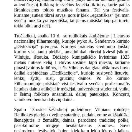
autentiškesnį folklorą ir svečius kviečia tik tuos, kurie patiks
išrankiesiems tokios muzikos fanams. Tai yra festivalis,
kuriame jautiesi tikrai savas, nors ir kiek „egzotiškas“ (jei man
svečių muzika yra egzotiška, tai jiems mūsiškė taip pat turėtų
tokia būti, argi ne?).
Trečiadienį, spalio 10 d., su ratiliokais skubėjome į Lietuvos
nacionalinę filharmoniją, kurioje įvyko A. Šenderovo kūrinio
„Dedikacija“ premjera. Kūrinys pradėtas Gedimino laiško,
kuriuo visų tautų pirkliai, amatininkai, riteriai kviesti įsikurti
Vilniuje, ištrauka. Didžiojo kunigaikščio kvietimas 1323
metais nutiesė kelią Lietuvos sostinei tapti miestu, kuriame
pinasi įvairios kultūros, ir šis Vilniaus daugiatautiškumas buvo
dailiai atspindėtas „Dedikacijoje“, kurioje susipynė lietuvių,
lenkų, žydų, rusų, gruzinų dainos. Po šio kūrinio
Filharmonijoje prisistatė visi festivalio svečiai: profesionalūs
liaudies dainų atlikėjai ir mėgėjai, universitetų studentai, vaikų
ir šeimų folkloro ansambliai, dainų pateikėjos. Koncertą
vainikavo bendra dalyvių daina.
Spalio 13-osios šeštadienį praleidome Vilniaus rotušėje.
Ratiliokės giedojo dvejinę sutartinę, padainavome aukštaitišką
šienapjūtės ir žemaičių dainas, parodėme tradicinę polką,
pašokdinome mugėje besilankiusius žmones. Savo
pasirodymą festivalyje baigę, kiek kam leido jėgos ir laikas,