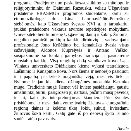
programa. Pradėjome nuo paskaitos-susitikimo su mitologu ir
religijotyrininku dr. Dainiumi Razausku, vėliau Užgavėnes
pristatėme ERASMUS programos studentams, kartu su
etnomuzikologe dr. Lina Laurinavičiūte-Petrošiene
stebėjomės, kaip Užgavėnės švęstos XVI a. ir tarpukariu,
jaukiai praleidome vakarus atvirose repeticijose mokydami
Universiteto bendruomenę Užgavėnių dainų ir šokių. Žinoma,
negalima pamiršti puikiųjų kaukių dirbtuvių – vadovaujami
profesionalų: Jono Kriščiūno bei žemaitiška dvasia visus
sužavėjusių Aldonos Kuprelytės ir Antano Vaškio,
susipažinome su kaukių gamybos tradicija ir pasidarėme
nuostabių kaukių. Visą renginių ciklą vainikavo kovo 1-ąją
Vilniaus universiteto Didžiajame kieme vykusi teatralizuota
Lašininio ir Kanapinio kova. Nors žiema ir nenorėjo pasiduoti
ir į pagalbą pasikvietė uraganišką vėją, mes vis tiek ją
išvijome ir jau kitą dieną džiaugėmės nuostabia Kaziuko
muge. Tradicinė mugė šiemet vėl kvietė pasidžiaugti gausiu
amatininkų būriu, pasigrožėti jų darbais, pažinti mūsų paveldą
ir tai, kaip jis interpretuojamas šiandien. Prie šventės
prisidėjome ir mes: dainavome įvairių Lietuvos etnografinių
regionų dainas ir kėlėme tikrą šokių sūkurį, kviesdami
žiūrovus šokti kartu. Galų gale iš po debesų šydo išlindo
saulė – atėjo pavasaris.
Akvilė