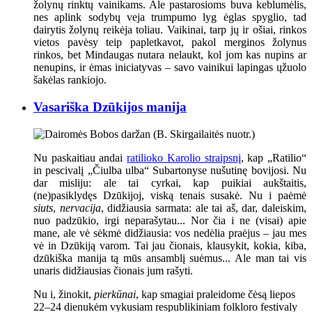
žolynų rinktų vainikams. Ale pastarosioms buva keblumėlis,
nes aplink sodybų veja trumpumo lyg ėglas spyglio, tad
dairytis žolynų reikėja toliau. Vaikinai, tarp jų ir ošiai, rinkos
vietos pavėsy teip papletkavot, pakol merginos žolynus
rinkos, bet Mindaugas nutara nelaukt, kol jom kas nupins ar
nenupins, ir ėmas iniciatyvas – savo vainikui lapingas ųžuolo
šakėlas rankiojo.
Vasariška Dzūkijos manija
Nu paskaitiau andai
ratilioko Karolio straipsnį
, kap „Ratilio“
in pescivalį „Čiulba ulba“ Subartonyse nušutinę bovijosi. Nu
dar misliju: ale tai cyrkai, kap puikiai aukštaitis,
(ne)pasiklydęs Dzūkijoj, viską tenais susakė. Nu i paėmė
siuts
,
nervacija
, didžiausia sarmata: ale tai aš, dar, daleiskim,
nuo padzūkio, irgi neparašytau... Nor čia i ne (visai) apie
mane, ale vė sėkmė didžiausia: vos nedėlia praėjus – jau mes
vė in Dzūkiją varom. Tai jau čionais, klausykit, kokia, kiba,
dzūkiška manija tą mūs ansamblį suėmus... Ale man tai vis
unaris didžiausias čionais jum rašyti.
Nu i, žinokit,
pierkūnai
, kap smagiai praleidome čėsą liepos
22–24 dienukėm vykusiam respublikiniam folkloro festivaly