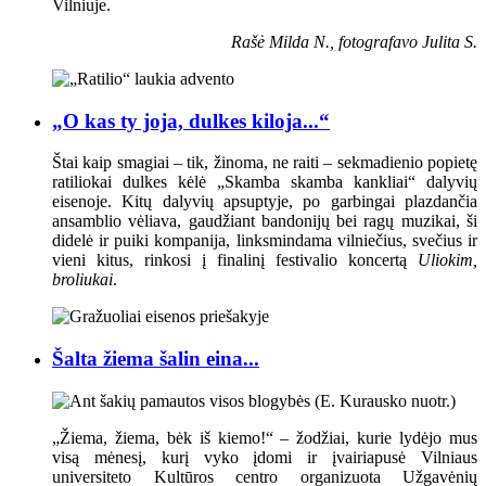
Vilniuje.
Rašė Milda N., fotografavo Julita S.
„O kas ty joja, dulkes kiloja...“
Štai kaip smagiai – tik, žinoma, ne raiti – sekmadienio popietę
ratiliokai dulkes kėlė „Skamba skamba kankliai“ dalyvių
eisenoje. Kitų dalyvių apsuptyje, po garbingai plazdančia
ansamblio vėliava, gaudžiant bandonijų bei ragų muzikai, ši
didelė ir puiki kompanija, linksmindama vilniečius, svečius ir
vieni kitus, rinkosi į finalinį festivalio koncertą
Uliokim,
broliukai
.
Šalta žiema šalin eina...
„Žiema, žiema, bėk iš kiemo!“ – žodžiai, kurie lydėjo mus
visą mėnesį, kurį vyko įdomi ir įvairiapusė Vilniaus
universiteto Kultūros centro organizuota Užgavėnių