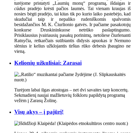
turėjome pristatyti „Laumių monų“ programą, išdaigas ir
cūdus
pradėjo krėsti pačios laumės. Tai vienam kraujas iš
nosies bėgti pradėjo, tai kitas tik po kurio laiko pastebėjo, kad
skudučiai taip ir nepaliko rudeniškomis spalvomis
besidažančios M. K. Čiurlionio gatvės. Ir pačiame pasakotojų
konkurse Druskininkuose netrūko paslaptingumo.
Prisiklausius įvairiausių pasakų porinimų, netoliese čiurlenanti
Ratnyčia, retkarčiais suūbiantis didysis apuokas ir Nemuno
slėnius ir kelius užklojantis tirštas rūko debesis įbaugino ne
vieną.
Kelionių užkulisiai: Zarasai
Turėjom labai ilgas atostogas – net dvi savaites tarp koncertų.
Sekmadienį naujai mažlietuvių folkloru papildytą programą
vežėm į Zarasų Žolinę.
Visų akys – į pajūrį!