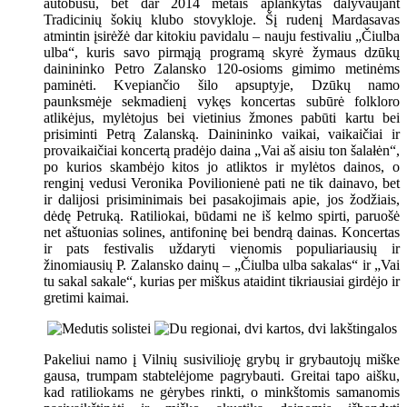
autobusu, bet dar 2014 metais aplankytas dalyvaujant
Tradicinių šokių klubo stovykloje. Šį rudenį Mardasavas
atmintin įsirėžė dar kitokiu pavidalu – nauju festivaliu „Čiulba
ulba“, kuris savo pirmąją programą skyrė žymaus dzūkų
dainininko Petro Zalansko 120-osioms gimimo metinėms
paminėti. Kvepiančio šilo apsuptyje, Dzūkų namo
paunksmėje sekmadienį vykęs koncertas subūrė folkloro
atlikėjus, mylėtojus bei vietinius žmones pabūti kartu bei
prisiminti Petrą Zalanską. Dainininko vaikai, vaikaičiai ir
provaikaičiai koncertą pradėjo daina „Vai aš aisiu ton šalałėn“,
po kurios skambėjo kitos jo atliktos ir mylėtos dainos, o
renginį vedusi Veronika Povilionienė pati ne tik dainavo, bet
ir dalijosi prisiminimais bei pasakojimais apie, jos žodžiais,
dėdę Petruką. Ratiliokai, būdami ne iš kelmo spirti, paruošė
net aštuonias solines, antifoninę bei bendrą dainas. Koncertas
ir pats festivalis uždaryti vienomis populiariausių ir
žinomiausių P. Zalansko dainų – „Čiulba ulba sakalas“ ir „Vai
tu sakal sakale“, kurias per miškus ataidint tikriausiai girdėjo ir
gretimi kaimai.
Pakeliui namo į Vilnių susivilioję grybų ir grybautojų miške
gausa, trumpam stabtelėjome pagrybauti. Greitai tapo aišku,
kad ratiliokams ne gėrybes rinkti, o minkštomis samanomis