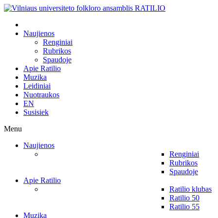
Naujienos
Renginiai
Rubrikos
Spaudoje
Apie Ratilio
Muzika
Leidiniai
Nuotraukos
EN
Susisiek
Menu
Naujienos
Renginiai
Rubrikos
Spaudoje
Apie Ratilio
Ratilio klubas
Ratilio 50
Ratilio 55
Muzika