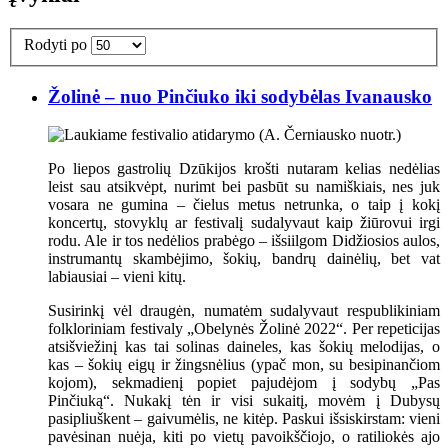
Rodyti po
Žolinė – nuo Pinčiuko iki sodybėlas Ivanausko
Po liepos gastrolių Dzūkijos krošti nutaram kelias nedėlias
leist sau atsikvėpt, nurimt bei pasbūt su namiškiais, nes juk
vosara ne gumina – čielus metus netrunka, o taip į kokį
koncertų, stovyklų ar festivalį sudalyvaut kaip žiūrovui irgi
rodu. Ale ir tos nedėlios prabėgo – išsiilgom Didžiosios aulos,
instrumantų skambėjimo, šokių, bandrų dainėlių, bet vat
labiausiai – vieni kitų.
Susirinkį vėl draugėn, numatėm sudalyvaut respublikiniam
folkloriniam festivaly „Obelynės Žolinė 2022“. Per repeticijas
atsišviežinį kas tai solinas daineles, kas šokių melodijas, o
kas – šokių eigų ir žingsnėlius (ypač mon, su besipinančiom
kojom), sekmadienį popiet pajudėjom į sodybų „Pas
Pinčiuką“. Nukakį tėn ir visi sukaitį, movėm į Dubysų
pasipliuškent – gaivumėlis, ne kitėp. Paskui išsiskirstam: vieni
pavėsinan nuėja, kiti po vietų pavoikščiojo, o ratiliokės ajo