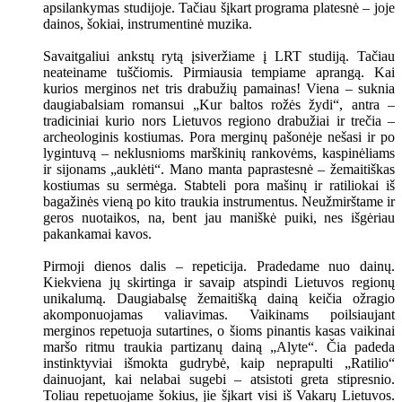
apsilankymas studijoje. Tačiau šįkart programa platesnė – joje
dainos, šokiai, instrumentinė muzika.
Savaitgaliui ankstų rytą įsiveržiame į LRT studiją. Tačiau
neateiname tuščiomis. Pirmiausia tempiame aprangą. Kai
kurios merginos net tris drabužių pamainas! Viena – suknia
daugiabalsiam romansui „Kur baltos rožės žydi“, antra –
tradiciniai kurio nors Lietuvos regiono drabužiai ir trečia –
archeologinis kostiumas. Pora merginų pašonėje nešasi ir po
lygintuvą – neklusnioms marškinių rankovėms, kaspinėliams
ir sijonams „auklėti“. Mano manta paprastesnė – žemaitiškas
kostiumas su sermėga. Stabteli pora mašinų ir ratiliokai iš
bagažinės vieną po kito traukia instrumentus. Neužmirštame ir
geros nuotaikos, na, bent jau maniškė puiki, nes išgėriau
pakankamai kavos.
Pirmoji dienos dalis – repeticija. Pradedame nuo dainų.
Kiekviena jų skirtinga ir savaip atspindi Lietuvos regionų
unikalumą. Daugiabalsę žemaitišką dainą keičia ožragio
akomponuojamas valiavimas. Vaikinams poilsiaujant
merginos repetuoja sutartines, o šioms pinantis kasas vaikinai
maršo ritmu traukia partizanų dainą „Alyte“. Čia padeda
instinktyviai išmokta gudrybė, kaip neprapulti „Ratilio“
dainuojant, kai nelabai sugebi – atsistoti greta stipresnio.
Toliau repetuojame šokius, jie šįkart visi iš Vakarų Lietuvos.