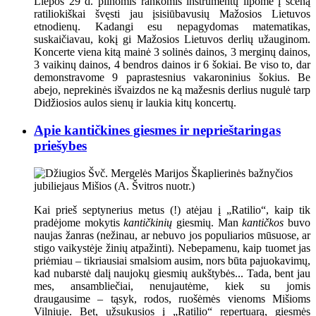
Liepos 29 d. pilnomis rankomis instrumentų lipome į sceną
ratiliokiškai švęsti jau įsisiūbavusių Mažosios Lietuvos
etnodienų. Kadangi esu nepagydomas matematikas,
suskaičiavau, kokį gi Mažosios Lietuvos derlių užauginom.
Koncerte viena kitą mainė 3 solinės dainos, 3 merginų dainos,
3 vaikinų dainos, 4 bendros dainos ir 6 šokiai. Be viso to, dar
demonstravome 9 paprastesnius vakaroninius šokius. Be
abejo, neprekinės išvaizdos ne ką mažesnis derlius nugulė tarp
Didžiosios aulos sienų ir laukia kitų koncertų.
Apie kantičkines giesmes ir neprieštaringas
priešybes
Kai prieš septynerius metus (!) atėjau į „Ratilio“, kaip tik
pradėjome mokytis
kantičkinių
giesmių. Man
kantičkos
buvo
naujas žanras (nežinau, ar nebuvo jos populiarios mūsuose, ar
stigo vaikystėje žinių atpažinti). Nebepamenu, kaip tuomet jas
priėmiau – tikriausiai smalsiom ausim, nors būta pajuokavimų,
kad nubarstė dalį naujokų giesmių aukštybės... Tada, bent jau
mes, ansambliečiai, nenujautėme, kiek su jomis
draugausime – tąsyk, rodos, ruošėmės vienoms Mišioms
Vilniuje. Bet, užsukusios į „Ratilio“ repertuarą, giesmės