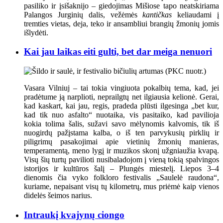
pasiliko ir įsišaknijo – giedojimas Mišiose tapo neatskiriama
Palangos Jurginių dalis, vežėmės
kantičkas
keliaudami į
tremties vietas, deja, teko ir ansambliui brangių žmonių jomis
išlydėti.
Kai jau laikas eiti gulti, bet dar meiga nenuori
Vasara Vilniuj – tai tokia vingiuota pokalbių tema, kad, jei
pradėtume ją narplioti, neprailgtų net ilgiausia kelionė. Gerai,
kad kaskart, kai jau, regis, pradeda plūsti ilgesinga „bet kur,
kad tik nuo asfalto“ nuotaika, vis pasitaiko, kad pavilioja
kokia tolima šalis, sužavi savo mėlynomis kalvomis, tik iš
nuogirdų pažįstama kalba, o iš ten parvykusių pirklių ir
piligrimų pasakojimai apie vietinių žmonių manieras,
temperamentą, meno lygį ir muzikos skonį užgniaužia kvapą.
Visų šių turtų pavilioti nusibaladojom į vieną tokią spalvingos
istorijos ir kultūros šalį – Plungės miestelį. Liepos 3–4
dienomis čia vyko folkloro festivalis „Saulelė raudona“,
kuriame, nepaisant visų tų kilometrų, mus priėmė kaip vienos
didelės šeimos narius.
Intraukį kvajynų ciongo