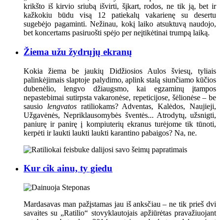
krikšto iš kirvio sriubą išvirti, šįkart, rodos, ne tik ją, bet ir
kažkokiu būdu visą 12 patiekalų vakarienę su desertu
sugebėjo pagaminti. Nežinau, kokį laiko atsuktuvą naudojo,
bet koncertams pasiruošti spėjo per neįtikėtinai trumpą laiką.
Žiema užu žydrųjų ekranų
Kokia žiema be jaukių Didžiosios Aulos šviesų, tyliais
palinkėjimais slaptoje palydimo, aplink stalą siunčiamo kūčios
dubenėlio, lengvo džiaugsmo, kai egzaminų įtampos
nepastebimai sutirpsta vakaronėse, repeticijose, šėlionėse – be
sausio
lengvatos
ratiliokams? Adventas, Kalėdos, Naujieji,
Užgavėnės, Nepriklausomybės šventės... Atrodytų, užsnigti,
paniurę ir panirę į kompiuterių ekranus turėjome tik tūnoti,
kerpėti ir laukti laukti laukti karantino pabaigos? Na, ne.
Kur cik ainu, ty giedu
Mardasavas man pažįstamas jau iš anksčiau – ne tik prieš dvi
savaites su „Ratilio“ stovyklautojais apžiūrėtas pravažiuojant