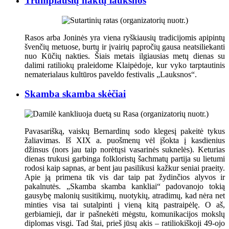
Trumpiausių naktų lauksnos
Rasos arba Joninės yra viena ryškiausių tradicijomis apipintų
švenčių metuose, burtų ir įvairių papročių gausa neatsiliekanti
nuo Kūčių nakties. Šiais metais ilgiausias metų dienas su
dalimi ratiliokų praleidome Klaipėdoje, kur vyko tarptautinis
nematerialaus kultūros paveldo festivalis „Lauksnos“.
Skamba skamba skėčiai
Pavasarišką, vaiskų Bernardinų sodo klegesį pakeitė tykus
žaliavimas. Iš XIX a. puošmenų vėl įšokta į kasdienius
džinsus (nors jau taip norėtųsi vasarinės suknelės). Keturias
dienas trukusi garbinga folkloristų šachmatų partija su lietumi
rodosi kaip sapnas, ar bent jau pasilikusi kažkur seniai praeity.
Apie ją primena tik vis dar taip pat žydinčios alyvos ir
pakalnutės. „Skamba skamba kankliai“ padovanojo tokią
gausybę malonių susitikimų, nuotykių, atradimų, kad nėra net
minties visa tai sutalpinti į vieną kitą pastraipėlę. O aš,
gerbiamieji, dar ir pašnekėti mėgstu, komunikacijos mokslų
diplomas visgi. Tad štai, prieš jūsų akis – ratiliokiškoji 49-ojo