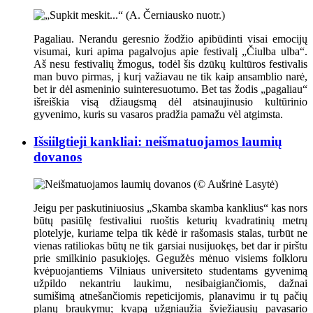
Pagaliau. Nerandu geresnio žodžio apibūdinti visai emocijų
visumai, kuri apima pagalvojus apie festivalį „Čiulba ulba“.
Aš nesu festivalių žmogus, todėl šis dzūkų kultūros festivalis
man buvo pirmas, į kurį važiavau ne tik kaip ansamblio narė,
bet ir dėl asmeninio suinteresuotumo. Bet tas žodis „pagaliau“
išreiškia visą džiaugsmą dėl atsinaujinusio kultūrinio
gyvenimo, kuris su vasaros pradžia pamažu vėl atgimsta.
Išsiilgtieji kankliai: neišmatuojamos laumių
dovanos
Jeigu per paskutiniuosius „Skamba skamba kanklius“ kas nors
būtų pasiūlę festivaliui ruoštis keturių kvadratinių metrų
plotelyje, kuriame telpa tik kėdė ir rašomasis stalas, turbūt ne
vienas ratiliokas būtų ne tik garsiai nusijuokęs, bet dar ir pirštu
prie smilkinio pasukiojęs. Gegužės mėnuo visiems folkloru
kvėpuojantiems Vilniaus universiteto studentams gyvenimą
užpildo nekantriu laukimu, nesibaigiančiomis, dažnai
sumišimą atnešančiomis repeticijomis, planavimu ir tų pačių
planų braukymu; kvapą užgniaužia šviežiausių pavasario