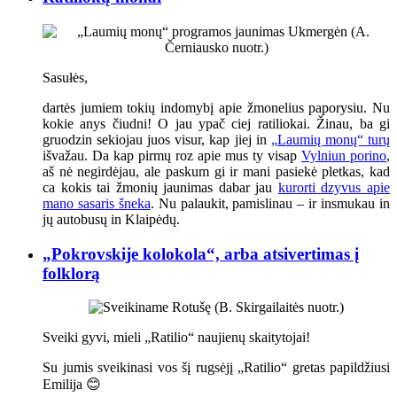
Sasułės,
dartės jumiem tokių indomybį apie žmonelius paporysiu. Nu
kokie anys čiudni! O jau ypač ciej ratiliokai. Žinau, ba gi
gruodzin sekiojau juos visur, kap jiej in
„Laumių monų“ turų
išvažau. Da kap pirmų roz apie mus ty visap
Vylniun porino
,
aš nė negirdėjau, ale paskum gi ir mani pasiekė pletkas, kad
ca kokis tai žmonių jaunimas dabar jau
kurorti dzyvus apie
mano sasaris šneka
. Nu palaukit, pamislinau – ir insmukau in
jų autobusų in Klaipėdų.
„Pokrovskije kolokola“, arba atsivertimas į
folklorą
Sveiki gyvi, mieli „Ratilio“ naujienų skaitytojai!
Su jumis sveikinasi vos šį rugsėjį „Ratilio“ gretas papildžiusi
Emilija 😊