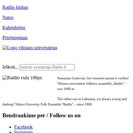
Ratilio klubas
Natos
Kalendorius
Prisijungimas
Ieškoti...
Seniausias Lietuvoje, bet visuomet jaunas ir veržlus!
Vilniaus universiteto folkloro ansamblis „Ratilio“ –
nuo 1968 m.
The oldest one in Lithuania, yet always young and
dashing! Vilnius University Folk Ensemble "Ratilio" – since 1968.
Bendraukime per / Follow us on
Facebook
Instagram