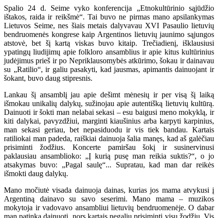
Spalio 24 d. Seime vyko konferencija „Etnokultūrinio sąjūdžio
ištakos, raida ir reikšmė“. Tai buvo ne pirmas mano apsilankymas
Lietuvos Seime, nes šiais metais dalyvavau XVI Pasaulio lietuvių
bendruomenės kongrese kaip Argentinos lietuvių jaunimo sąjungos
atstovė, bet šį kartą viskas buvo kitaip. Trečiadienį, išklausiusi
ypatingų liudijimų apie folkloro ansamblius ir apie kitus kultūrinius
judėjimus prieš ir po Nepriklausomybės atkūrimo, šokau ir dainavau
su „Ratilio“, ir galiu pasakyti, kad jausmas, apimantis dainuojant ir
šokant, buvo daug stipresnis.
Lankau šį ansamblį jau apie dešimt mėnesių ir per visą šį laiką
išmokau unikalių dalykų, sužinojau apie autentišką lietuvių kultūrą.
Dainuoti ir šokti man nelabai sekasi – esu baigusi meno mokyklą, ir
kiti dalykai, pavyzdžiui, marginti kiaušinius arba karpyti karpinius,
man sekasi geriau, bet nepasiduodu ir vis tiek bandau. Kartais
ratiliokai man padeda, raiškiai dainuoja šalia manęs, kad aš galėčiau
prisiminti žodžius. Koncerte pamiršau šokį ir susinervinusi
paklausiau ansamblioko: „Į kurią pusę man reikia suktis?“, o jo
atsakymas buvo: „Pagal saulę“... Supratau, kad man dar reikės
išmokti daug dalykų.
Mano močiutė visada dainuoja dainas, kurias jos mama atvykusi į
Argentiną dainavo su savo seserimi. Mano mama – muzikos
mokytoja ir vadovavo ansambliui lietuvių bendruomenėje. O dabar
man patinka dainuoti, nors kartais negaliu prisiminti visų žodžių. Vis