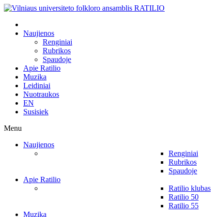
Naujienos
Renginiai
Rubrikos
Spaudoje
Apie Ratilio
Muzika
Leidiniai
Nuotraukos
EN
Susisiek
Menu
Naujienos
Renginiai
Rubrikos
Spaudoje
Apie Ratilio
Ratilio klubas
Ratilio 50
Ratilio 55
Muzika