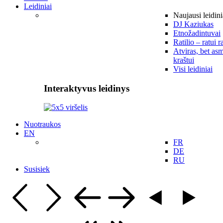
Leidiniai
Naujausi leidini
DJ Kaziukas
Etnožadintuvai
Ratilio – ratui r
Atviras, bet asm
kraštui
Visi leidiniai
Interaktyvus leidinys
Nuotraukos
EN
FR
DE
RU
Susisiek