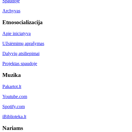
Spaudoje
Archyvas
Etnosocializacija
Apie iniciatyvą
Užsiėmimų aprašymas
Dalyvių atsiliepimai
Projektas spaudoje
Muzika
Pakartot.lt
Youtube.com
Spotify.com
iBiblioteka.lt
Nariams