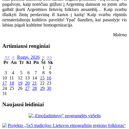
pagalvoju, kaip norėčiau grįžusi į Argentiną dainuoti su jomis arba
galbūt įkurti Argentinos lietuvių folkloro ansamblį… Kaip svarbu
išlaikyti žinių perdavimą iš kartos į kartą! Kaip svarbu rūpintis
nematerialiuoju kultūros paveldu! Ypač šiandien, kai pasaulyje vis
labiau įsigali kultūrinė homogenizacija.
Malena
Artimiausi renginiai
<<
<
Rugpj. 2026
>
>>
Pr
An
Tr
Kt
Pn
Šš
Sk
1
2
3
4
5
6
7
8
9
10
11
12
13
14
15
16
17
18
19
20
21
22
23
24
25
26
27
28
29
30
31
Naujausi leidiniai