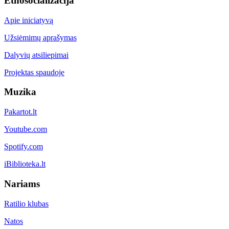
Etnosocializacija
Apie iniciatyvą
Užsiėmimų aprašymas
Dalyvių atsiliepimai
Projektas spaudoje
Muzika
Pakartot.lt
Youtube.com
Spotify.com
iBiblioteka.lt
Nariams
Ratilio klubas
Natos