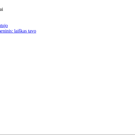
ai
atujo
eninis: laiškas tavo