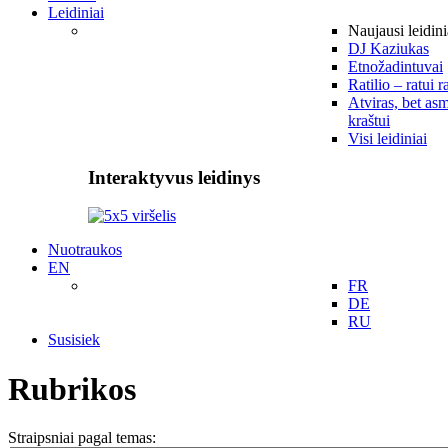
Leidiniai
Naujausi leidini
DJ Kaziukas
Etnožadintuvai
Ratilio – ratui r
Atviras, bet asm
kraštui
Visi leidiniai
Interaktyvus leidinys
Nuotraukos
EN
FR
DE
RU
Susisiek
Rubrikos
Straipsniai pagal temas: