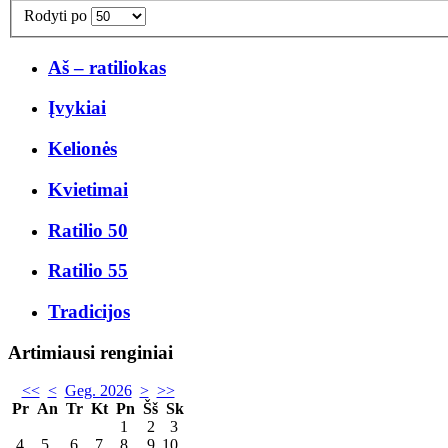
Rodyti po
Aš – ratiliokas
Įvykiai
Kelionės
Kvietimai
Ratilio 50
Ratilio 55
Tradicijos
Artimiausi renginiai
<<
<
Geg. 2026
>
>>
Pr
An
Tr
Kt
Pn
Šš
Sk
1
2
3
4
5
6
7
8
9
10