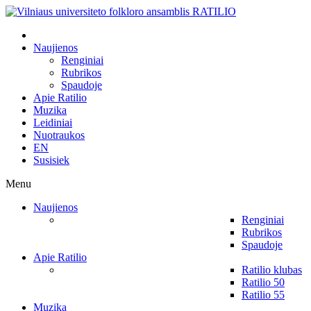
Naujienos
Renginiai
Rubrikos
Spaudoje
Apie Ratilio
Muzika
Leidiniai
Nuotraukos
EN
Susisiek
Menu
Naujienos
Renginiai
Rubrikos
Spaudoje
Apie Ratilio
Ratilio klubas
Ratilio 50
Ratilio 55
Muzika