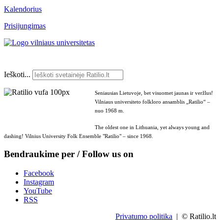
Kalendorius
Prisijungimas
Ieškoti...
Seniausias Lietuvoje, bet visuomet jaunas ir veržlus!
Vilniaus universiteto folkloro ansamblis „Ratilio“ –
nuo 1968 m.
The oldest one in Lithuania, yet always young and
dashing! Vilnius University Folk Ensemble "Ratilio" – since 1968.
Bendraukime per / Follow us on
Facebook
Instagram
YouTube
RSS
Privatumo politika
| © Ratilio.lt