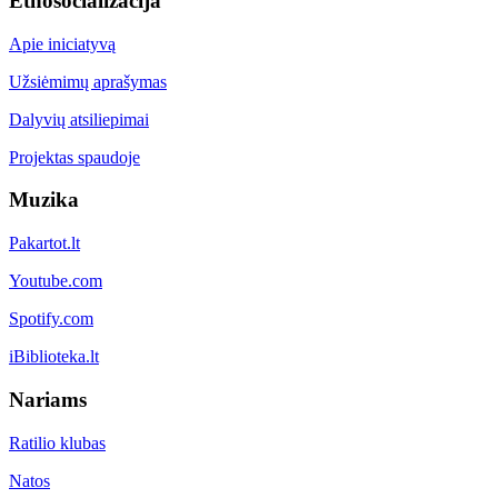
Etnosocializacija
Apie iniciatyvą
Užsiėmimų aprašymas
Dalyvių atsiliepimai
Projektas spaudoje
Muzika
Pakartot.lt
Youtube.com
Spotify.com
iBiblioteka.lt
Nariams
Ratilio klubas
Natos