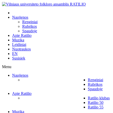
Naujienos
Renginiai
Rubrikos
Spaudoje
Apie Ratilio
Muzika
Leidiniai
Nuotraukos
EN
Susisiek
Menu
Naujienos
Renginiai
Rubrikos
Spaudoje
Apie Ratilio
Ratilio klubas
Ratilio 50
Ratilio 55
Muzika