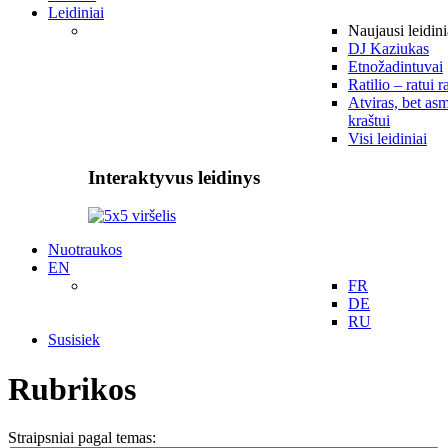
Leidiniai
Naujausi leidini
DJ Kaziukas
Etnožadintuvai
Ratilio – ratui r
Atviras, bet asm
kraštui
Visi leidiniai
Interaktyvus leidinys
Nuotraukos
EN
FR
DE
RU
Susisiek
Rubrikos
Straipsniai pagal temas: