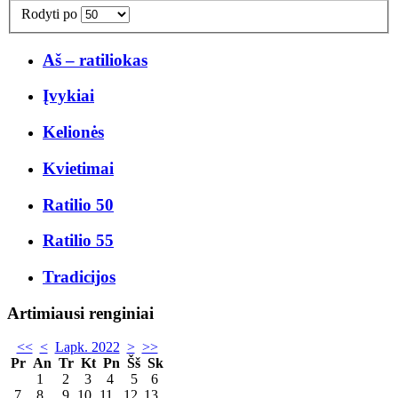
Rodyti po
Aš – ratiliokas
Įvykiai
Kelionės
Kvietimai
Ratilio 50
Ratilio 55
Tradicijos
Artimiausi renginiai
<<
<
Lapk. 2022
>
>>
Pr
An
Tr
Kt
Pn
Šš
Sk
1
2
3
4
5
6
7
8
9
10
11
12
13