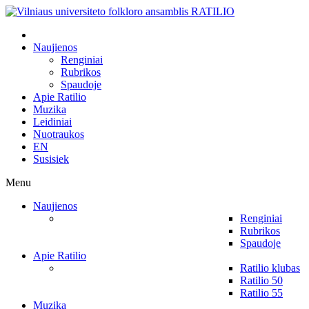
Naujienos
Renginiai
Rubrikos
Spaudoje
Apie Ratilio
Muzika
Leidiniai
Nuotraukos
EN
Susisiek
Menu
Naujienos
Renginiai
Rubrikos
Spaudoje
Apie Ratilio
Ratilio klubas
Ratilio 50
Ratilio 55
Muzika