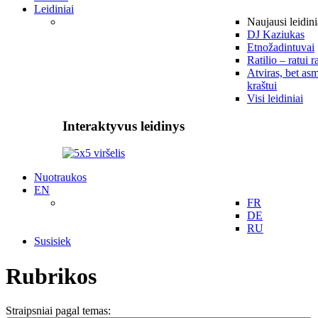
Leidiniai
Naujausi leidini
DJ Kaziukas
Etnožadintuvai
Ratilio – ratui r
Atviras, bet asm
kraštui
Visi leidiniai
Interaktyvus leidinys
Nuotraukos
EN
FR
DE
RU
Susisiek
Rubrikos
Straipsniai pagal temas: