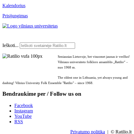
Kalendorius
Prisijungimas
Ieškoti...
Seniausias Lietuvoje, bet visuomet jaunas ir veržlus!
Vilniaus universiteto folkloro ansamblis „Ratilio“ –
nuo 1968 m.
The oldest one in Lithuania, yet always young and
dashing! Vilnius University Folk Ensemble "Ratilio" – since 1968.
Bendraukime per / Follow us on
Facebook
Instagram
YouTube
RSS
Privatumo politika
| © Ratilio.lt