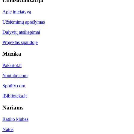
Etnosocializacija
Apie iniciatyvą
Užsiėmimų aprašymas
Dalyvių atsiliepimai
Projektas spaudoje
Muzika
Pakartot.lt
Youtube.com
Spotify.com
iBiblioteka.lt
Nariams
Ratilio klubas
Natos