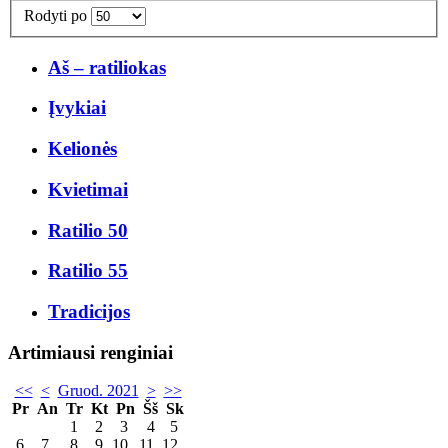
Rodyti po
Aš – ratiliokas
Įvykiai
Kelionės
Kvietimai
Ratilio 50
Ratilio 55
Tradicijos
Artimiausi renginiai
<<
<
Gruod. 2021
>
>>
Pr
An
Tr
Kt
Pn
Šš
Sk
1
2
3
4
5
6
7
8
9
10
11
12