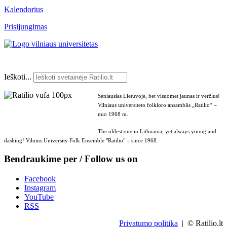
Kalendorius
Prisijungimas
Ieškoti...
Seniausias Lietuvoje, bet visuomet jaunas ir veržlus!
Vilniaus universiteto folkloro ansamblis „Ratilio“ –
nuo 1968 m.
The oldest one in Lithuania, yet always young and
dashing! Vilnius University Folk Ensemble "Ratilio" – since 1968.
Bendraukime per / Follow us on
Facebook
Instagram
YouTube
RSS
Privatumo politika
| © Ratilio.lt