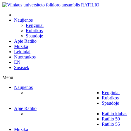
Naujienos
Renginiai
Rubrikos
Spaudoje
Apie Ratilio
Muzika
Leidiniai
Nuotraukos
EN
Susisiek
Menu
Naujienos
Renginiai
Rubrikos
Spaudoje
Apie Ratilio
Ratilio klubas
Ratilio 50
Ratilio 55
Muzika