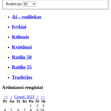
Rodyti po
Aš – ratiliokas
Įvykiai
Kelionės
Kvietimai
Ratilio 50
Ratilio 55
Tradicijos
Artimiausi renginiai
<<
<
Gruod. 2023
>
>>
Pr
An
Tr
Kt
Pn
Šš
Sk
1
2
3
4
5
6
7
8
9
10