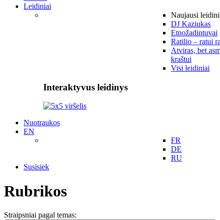
Leidiniai
Naujausi leidini
DJ Kaziukas
Etnožadintuvai
Ratilio – ratui r
Atviras, bet asm
kraštui
Visi leidiniai
Interaktyvus leidinys
Nuotraukos
EN
FR
DE
RU
Susisiek
Rubrikos
Straipsniai pagal temas: