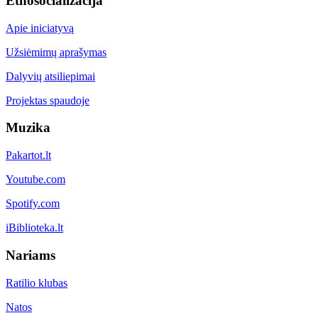
Etnosocializacija
Apie iniciatyvą
Užsiėmimų aprašymas
Dalyvių atsiliepimai
Projektas spaudoje
Muzika
Pakartot.lt
Youtube.com
Spotify.com
iBiblioteka.lt
Nariams
Ratilio klubas
Natos