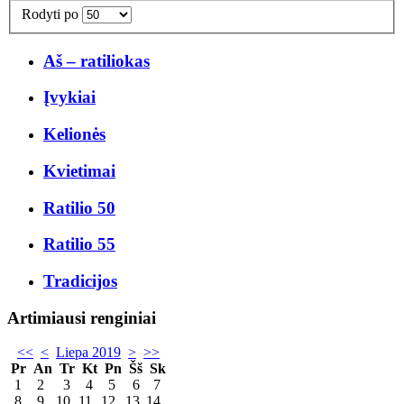
Rodyti po
Aš – ratiliokas
Įvykiai
Kelionės
Kvietimai
Ratilio 50
Ratilio 55
Tradicijos
Artimiausi renginiai
<<
<
Liepa 2019
>
>>
Pr
An
Tr
Kt
Pn
Šš
Sk
1
2
3
4
5
6
7
8
9
10
11
12
13
14