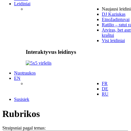
Leidiniai
Naujausi leidini
DJ Kaziukas
Etnožadintuvai
Ratilio – ratui r
Atviras, bet asm
kraštui
Visi leidiniai
Interaktyvus leidinys
Nuotraukos
EN
FR
DE
RU
Susisiek
Rubrikos
Straipsniai pagal temas: