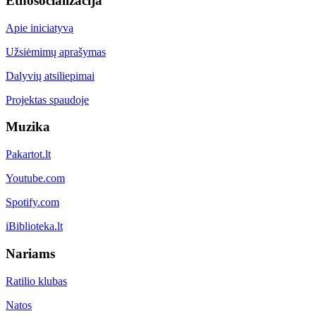
Etnosocializacija
Apie iniciatyvą
Užsiėmimų aprašymas
Dalyvių atsiliepimai
Projektas spaudoje
Muzika
Pakartot.lt
Youtube.com
Spotify.com
iBiblioteka.lt
Nariams
Ratilio klubas
Natos