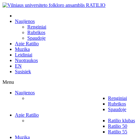
Naujienos
Renginiai
Rubrikos
Spaudoje
Apie Ratilio
Muzika
Leidiniai
Nuotraukos
EN
Susisiek
Menu
Naujienos
Renginiai
Rubrikos
Spaudoje
Apie Ratilio
Ratilio klubas
Ratilio 50
Ratilio 55
Muzika