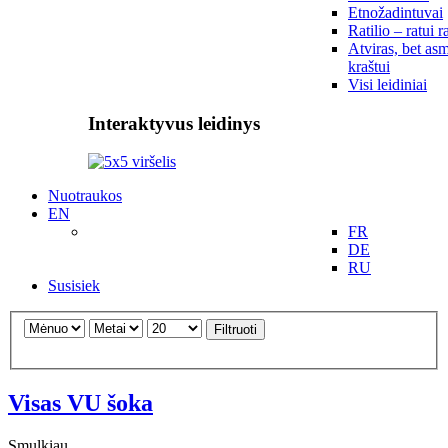
Etnožadintuvai
Ratilio – ratui r
Atviras, bet asm
kraštui
Visi leidiniai
Interaktyvus leidinys
Nuotraukos
EN
FR
DE
RU
Susisiek
Filtruoti
Visas VU šoka
Smulkiau