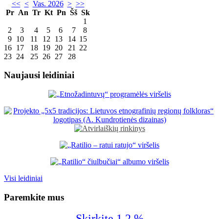
<<
<
Vas. 2026
>
>>
Pr
An
Tr
Kt
Pn
Šš
Sk
1
2
3
4
5
6
7
8
9
10
11
12
13
14
15
16
17
18
19
20
21
22
23
24
25
26
27
28
Naujausi leidiniai
Visi leidiniai
Paremkite mus
Skirkite 1,2 %