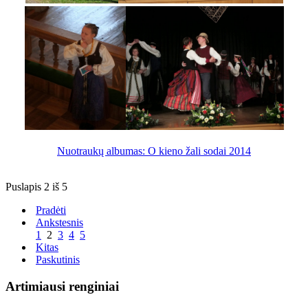
Nuotraukų albumas: O kieno žali sodai 2014
Puslapis 2 iš 5
Pradėti
Ankstesnis
1
2
3
4
5
Kitas
Paskutinis
Artimiausi renginiai