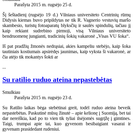
Parašyta 2015 m. rugsėjo 25 d.
Šį šeštadienį (rugsėjo 19 d.) Vilniaus universiteto Centrinių rūmų
Didysis kiemas buvo pripildytas ne tik R. Vagnerio vestuvių maršo
skambesio, turistų fotoaparatų blyksčių ir saulės spindulių, tačiau jį
kaip rekiant sudrebino pirmoji, visą Vilniaus universiteto
bendruomenę jungianti, tradicinių šokių vakaronė „Visas VU šoka“.
Iš pat pradžių žmonės nedrąsiai, akies kampeliu stebėjo, kaip šoka
tautiniais kostiumais apsirėdęs jaunimas, kaip vyksta ši vakaronė, ar
čia atėjo tik mokantys šokti ar
...
Su ratilio ruduo ateina nepastebėtas
Smulkiau
Parašyta 2015 m. rugsėjo 23 d.
Su Ratilio laikas bėga stebėtinai greit, todėl ruduo ateina beveik
nepastebėtas. Paskutinė mūsų žinutė – apie kelionę į Suomiją, bet tai
dar nereiškia, kad po to vien tik tyliai ilsėjomės sugrįžę į gimtines.
Taigi, trumpai apie tai, kuo gyvenom besibaigiant vasarai ir
gyvenam prasidedant rudeniui.