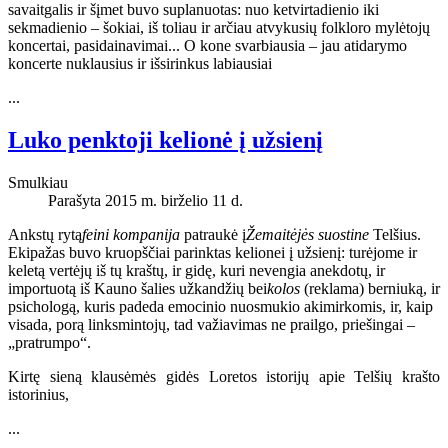
savaitgalis ir šįmet buvo suplanuotas: nuo ketvirtadienio iki
sekmadienio – šokiai, iš toliau ir arčiau atvykusių folkloro mylėtojų
koncertai, pasidainavimai... O kone svarbiausia – jau atidarymo
koncerte nuklausius ir išsirinkus labiausiai
...
Luko penktoji kelionė į užsienį
Smulkiau
Parašyta 2015 m. birželio 11 d.
Ankstų rytą
feini kompanija
patraukė į
Žemaitėjės suostine
Telšius.
Ekipažas buvo kruopščiai parinktas kelionei į užsienį: turėjome ir
keletą vertėjų iš tų kraštų, ir gidę, kuri nevengia anekdotų, ir
importuotą iš Kauno šalies užkandžių bei
kolos
(reklama) berniuką, ir
psichologą, kuris padeda emocinio nuosmukio akimirkomis, ir, kaip
visada, porą linksmintojų, tad važiavimas ne prailgo, priešingai –
„pratrumpo“.
Kirtę sieną klausėmės gidės Loretos istorijų apie Telšių krašto
istorinius,
...