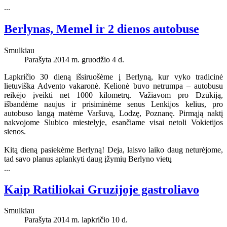
...
Berlynas, Memel ir 2 dienos autobuse
Smulkiau
Parašyta 2014 m. gruodžio 4 d.
Lapkričio 30 dieną išsiruošėme į Berlyną, kur vyko tradicinė
lietuviška Advento vakaronė. Kelionė buvo netrumpa – autobusu
reikėjo įveikti net 1000 kilometrų. Važiavom pro Dzūkiją,
išbandėme naujus ir prisiminėme senus Lenkijos kelius, pro
autobuso langą matėme Varšuvą, Lodzę, Poznanę. Pirmąją naktį
nakvojome Slubico miestelyje, esančiame visai netoli Vokietijos
sienos.
Kitą dieną pasiekėme Berlyną! Deja, laisvo laiko daug neturėjome,
tad savo planus aplankyti daug įžymių Berlyno vietų
...
Kaip Ratiliokai Gruzijoje gastroliavo
Smulkiau
Parašyta 2014 m. lapkričio 10 d.