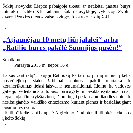
Šokių stovykla: Liepos pabaigoje tikėtai ar netikėtai gausus būrys
ratiliokų susitiko XII tradicinių šokių stovykloje, vykusioje Zyplių
dvare. Penkios dienos valso, svingo, fokstroto ir kitų šokių
...
„Atjaunėjau 10 metų liūrjalalei“ arba
„Ratilio bures pakėlė Suomijos pusėn!“
Smulkiau
Parašyta 2015 m. liepos 16 d.
Laikas „ant ratų“: naujoji Ratiliokų karta nuo pirmų minučių kelia
pasigėrėjimą: stalo žaidimai, dainos, pakili nuotaika ir
geranoriškumas liejasi laisvai ir nenumaldomai. Įdomu, ką vadovės
galvojo sėdėdamos autobuso pirmagaly ir besiklausydamos mūsų
nepaliaujančio krykštavimo, išmoningai perkuriamų liaudies dainų ir
nesibaigiančio vaikiško entuziazmo kuriant planus ir besidžiaugiant
būsimu festivaliu.
„Ratilio“ kelte „ant bangų“: Algirduko išjudintos Ratiliokės įlėkusios
į kelto šokių
...