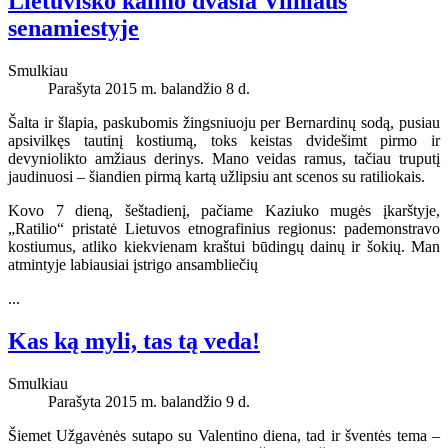
Lietuviško kaimo dvasia Vilniaus
senamiestyje
Smulkiau
Parašyta 2015 m. balandžio 8 d.
Šalta ir šlapia, paskubomis žingsniuoju per Bernardinų sodą, pusiau
apsivilkęs tautinį kostiumą, toks keistas dvidešimt pirmo ir
devyniolikto amžiaus derinys. Mano veidas ramus, tačiau truputį
jaudinuosi – šiandien pirmą kartą užlipsiu ant scenos su ratiliokais.
Kovo 7 dieną, šeštadienį, pačiame Kaziuko mugės įkarštyje,
„Ratilio“ pristatė Lietuvos etnografinius regionus: pademonstravo
kostiumus, atliko kiekvienam kraštui būdingų dainų ir šokių. Man
atmintyje labiausiai įstrigo ansambliečių
...
Kas ką myli, tas tą veda!
Smulkiau
Parašyta 2015 m. balandžio 9 d.
Šiemet Užgavėnės sutapo su Valentino diena, tad ir šventės tema –