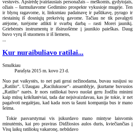
vestuvės. Apsirėdę įvairiausiais personažais – meškomis, gydytojais,
ožiais – šurmuliavome Gedimino prospekte vykusioje mugėje. Ten
ir blynų ragavome, ir, linksmiau padainavę ir pašūkavę, pyrago ir
riestainių iš dosniųjų prekeivių gavome. Tačiau ne tik pavalgyti
atėjome, turėjome atlikti ir svarbų darbą – rasti Morei jaunikį.
Griebėmės instrumentų ir išsiruošėme į jaunikio paieškas. Daug
buvo vyrų iš stuomens ir iš liemens,
...
Kur nuraibuliavo ratilai...
Smulkiau
Parašyta 2015 m. kovo 23 d.
Nuo pat vaikystės, to net pati gerai nežinodama, buvau susijusi su
„Ratilio“. Užaugau „Racilukuose“- ansamblyje, įkurtame buvusios
„Ratilio“ narės. Ir nors ratiliokai buvo nuolat geru žodžiu minimi
kaip mūsų krikštatėviai, tada dar neįsivaizdavau, kas jie tokie, ir net
pagalvoti negalėjau, kad kada nors ta šauni kompanija bus ir mano
šeima.
Tokie pasvarstymai vis įsikurdavo mano mintyse laisvomis
minutėmis, kai pro praviras Didžiosios aulos duris, kviečiančias į
Visų laikų ratiliokų vakaronę, nebūdavo