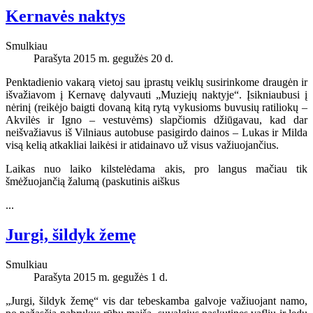
Kernavės naktys
Smulkiau
Parašyta 2015 m. gegužės 20 d.
Penktadienio vakarą vietoj sau įprastų veiklų susirinkome draugėn ir
išvažiavom į Kernavę dalyvauti „Muziejų naktyje“. Įsikniaubusi į
nėrinį (reikėjo baigti dovaną kitą rytą vykusioms buvusių ratiliokų –
Akvilės ir Igno – vestuvėms) slapčiomis džiūgavau, kad dar
neišvažiavus iš Vilniaus autobuse pasigirdo dainos – Lukas ir Milda
visą kelią atkakliai laikėsi ir atidainavo už visus važiuojančius.
Laikas nuo laiko kilstelėdama akis, pro langus mačiau tik
šmėžuojančią žalumą (paskutinis aiškus
...
Jurgi, šildyk žemę
Smulkiau
Parašyta 2015 m. gegužės 1 d.
„Jurgi, šildyk žemę“ vis dar tebeskamba galvoje važiuojant namo,