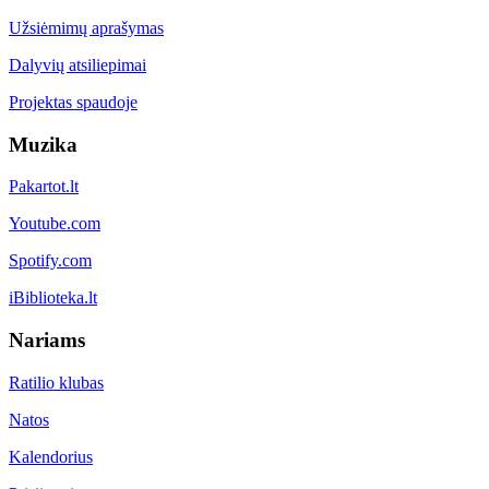
Užsiėmimų aprašymas
Dalyvių atsiliepimai
Projektas spaudoje
Muzika
Pakartot.lt
Youtube.com
Spotify.com
iBiblioteka.lt
Nariams
Ratilio klubas
Natos
Kalendorius