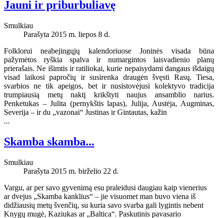
Jauni ir priburbuliavę
Smulkiau
Parašyta 2015 m. liepos 8 d.
Folklorui neabejingųjų kalendoriuose Joninės visada būna
pažymėtos ryškia spalva ir numargintos laisvadienio planų
prierašais. Ne išimtis ir ratiliokai, kurie nepaisydami dangaus išdaigų
visad laikosi papročių ir susirenka draugėn švęsti Rasų. Tiesa,
svarbios ne tik apeigos, bet ir nusistovėjusi kolektyvo tradicija
trumpiausią metų naktį krikštyti naujus ansamblio narius.
Penketukas – Julita (pernykštis lapas), Julija, Austėja, Augminas,
Severija – ir du „vazonai“ Justinas ir Gintautas, kažin
...
Skamba skamba...
Smulkiau
Parašyta 2015 m. birželio 22 d.
Vargu, ar per savo gyvenimą esu praleidusi daugiau kaip vienerius
ar dvejus „Skamba kanklius“ – jie visuomet man buvo viena iš
didžiausių metų švenčių, su kuria savo svarba gali lygintis nebent
Knygų mugė, Kaziukas ar „Baltica“. Paskutinis pavasario