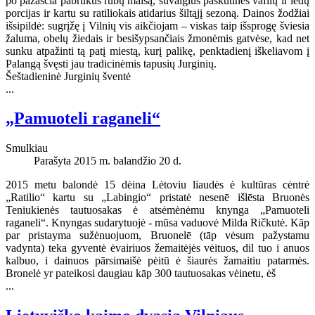
po pažasčia pabrukus rūbų maišą, suvalgius paskutines vaflių ir ledų
porcijas ir kartu su ratiliokais atidarius šiltąjį sezoną. Dainos žodžiai
išsipildė: sugrįžę į Vilnių vis aikčiojam – viskas taip išsprogę šviesia
žaluma, obelų žiedais ir besišypsančiais žmonėmis gatvėse, kad net
sunku atpažinti tą patį miestą, kurį palikę, penktadienį iškeliavom į
Palangą švęsti jau tradicinėmis tapusių Jurginių.
Šeštadieninė Jurginių šventė
...
„Pamuoteli raganeli“
Smulkiau
Parašyta 2015 m. balandžio 20 d.
2015 metu balondė 15 dėina Lėtoviu liaudės ė kultūras cėntrė
„Ratilio“ kartu su „Labingio“ pristatė nesenē išlēsta Bruonės
Teniukienės tautuosakas ė atsėmėnėmu knynga „Pamuoteli
raganeli“. Knyngas sudarytuojė - mūsa vaduovė Milda Ričkutė. Kāp
par pristayma sužėnuojuom, Bruonelē (tāp vėsum pažystamu
vadynta) teka gyventė ėvairiuos žemaitėjės vėituos, dil tuo i anuos
kalbuo, i dainuos pārsimaišė pėitū ė šiaurės žamaitiu patarmės.
Bronelė yr pateikosi daugiau kāp 300 tautuosakas vėinetu, ėš
...