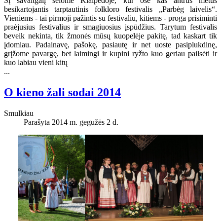
Šį savaitgalį šėlome Klaipėdoje, kur ošė kas antrus metus
besikartojantis tarptautinis folkloro festivalis „Parbėg laivelis“.
Vieniems - tai pirmoji pažintis su festivaliu, kitiems - proga prisiminti
praėjusius festivalius ir smagiuosius įspūdžius. Tarytum festivalis
beveik nekinta, tik žmonės mūsų kuopelėje pakitę, tad kaskart tik
įdomiau. Padainavę, pašokę, pasiautę ir net uoste pasiplukdinę,
grįžome pavargę, bet laimingi ir kupini ryžto kuo geriau pailsėti ir
kuo labiau vieni kitų
...
O kieno žali sodai 2014
Smulkiau
Parašyta 2014 m. gegužės 2 d.