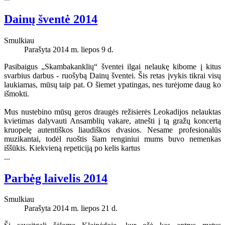
Dainų šventė 2014
Smulkiau
Parašyta 2014 m. liepos 9 d.
Pasibaigus „Skambakanklių“ šventei ilgai nelaukę kibome į kitus
svarbius darbus - ruošybą Dainų šventei. Šis retas įvykis tikrai visų
laukiamas, mūsų taip pat. O šiemet ypatingas, nes turėjome daug ko
išmokti.
Mus nustebino mūsų geros draugės režisierės Leokadijos nelauktas
kvietimas dalyvauti Ansamblių vakare, atnešti į tą gražų koncertą
kruopelę autentiškos liaudiškos dvasios. Nesame profesionalūs
muzikantai, todėl ruoštis šiam renginiui mums buvo nemenkas
iššūkis. Kiekvieną repeticiją po kelis kartus
...
Parbėg laivelis 2014
Smulkiau
Parašyta 2014 m. liepos 21 d.