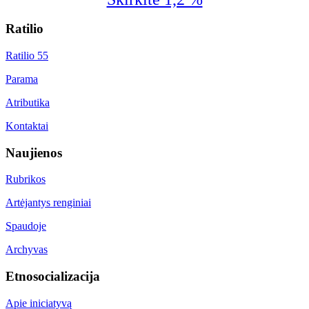
Ratilio
Ratilio 55
Parama
Atributika
Kontaktai
Naujienos
Rubrikos
Artėjantys renginiai
Spaudoje
Archyvas
Etnosocializacija
Apie iniciatyvą