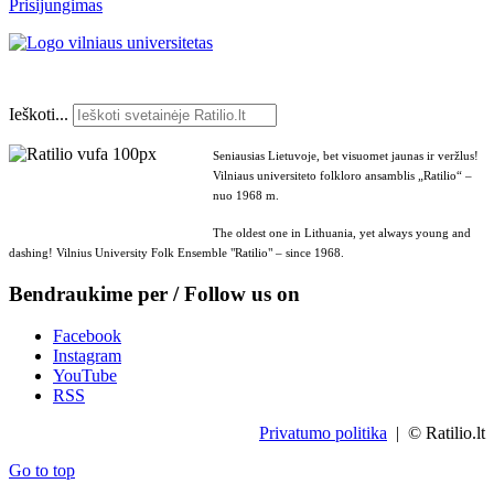
Prisijungimas
Ieškoti...
Seniausias Lietuvoje, bet visuomet jaunas ir veržlus!
Vilniaus universiteto folkloro ansamblis „Ratilio“ –
nuo 1968 m.
The oldest one in Lithuania, yet always young and
dashing! Vilnius University Folk Ensemble "Ratilio" – since 1968.
Bendraukime per / Follow us on
Facebook
Instagram
YouTube
RSS
Privatumo politika
| © Ratilio.lt
Go to top