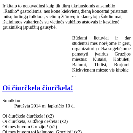
Ir kitaip to nepavadinsi kaip tik tikrų tikriausiomis ansamblio
„Ratilio“ gastrolėmis, nes kone kiekvieną dieną koncertai pristatant
mūsų turtingą folklorą, vietinių žiūrovų ir klausytojų šokdinimai,
ištaigingos vakarienės su vietinės valdžios atstovais ir kasdienė
gruziniškų įspūdžių gausybė.
Būdami lietuviai ir dar
studentai mes norėjome ir gerų
organizatorių dėka sugebėjome
pamatyti įvairius Gruzijos
miestus: Kutaisi, Kobuleti,
Batumi, Tbilisi, Borjomi.
Kiekvienam mieste vis kitokie
...
Oi čiurčkela čiurčkela!
Smulkiau
Parašyta 2014 m. lapkričio 10 d.
Oi čiurčkela čiurčkela! (x2)
Oi čiurčkela, saldžioji dešrela! (x2)
Oi mes buvom Gruzijoj! (x2)
Oi mes buvom toj kalnuotoj Gruzijoj! (x2)