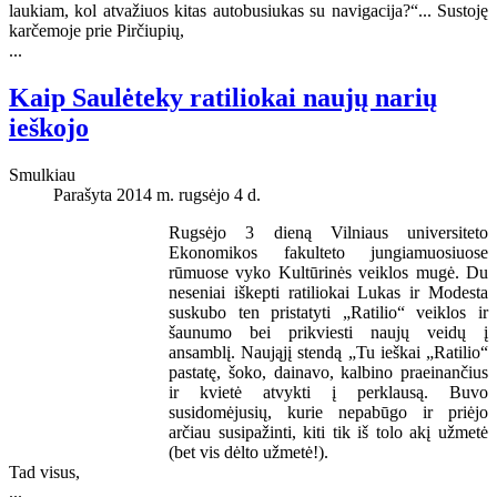
laukiam, kol atvažiuos kitas autobusiukas su navigacija?“... Sustoję
karčemoje prie Pirčiupių,
...
Kaip Saulėteky ratiliokai naujų narių
ieškojo
Smulkiau
Parašyta 2014 m. rugsėjo 4 d.
Rugsėjo 3 dieną Vilniaus universiteto
Ekonomikos fakulteto jungiamuosiuose
rūmuose vyko Kultūrinės veiklos mugė. Du
neseniai iškepti ratiliokai Lukas ir Modesta
suskubo ten pristatyti „Ratilio“ veiklos ir
šaunumo bei prikviesti naujų veidų į
ansamblį. Naująjį stendą „Tu ieškai „Ratilio“
pastatę, šoko, dainavo, kalbino praeinančius
ir kvietė atvykti į perklausą. Buvo
susidomėjusių, kurie nepabūgo ir priėjo
arčiau susipažinti, kiti tik iš tolo akį užmetė
(bet vis dėlto užmetė!).
Tad visus,
...