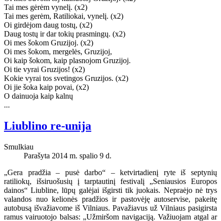
Tai mes gėrėm vynelį. (x2)
Tai mes gerėm, Ratiliokai, vynelį. (x2)
Oi girdėjom daug tostų, (x2)
Daug tostų ir dar tokių prasmingų. (x2)
Oi mes šokom Gruzijoj. (x2)
Oi mes šokom, mergelės, Gruzijoj,
Oi kaip šokom, kaip plasnojom Gruzijoj.
Oi tie vyrai Gruzijos! (x2)
Kokie vyrai tos svetingos Gruzijos. (x2)
Oi jie šoka kaip povai, (x2)
O dainuoja kaip kalnų
...
Liublino re-unija
Smulkiau
Parašyta 2014 m. spalio 9 d.
„Gera pradžia – pusė darbo“ – ketvirtadienį ryte iš septynių
ratiliokų, išsiruošusių į tarptautinį festivalį „Seniausios Europos
dainos“ Liubline, lūpų galėjai išgirsti tik juokais. Nepraėjo nė trys
valandos nuo kelionės pradžios ir pastovėję autoservise, pakeitę
autobusą išvažiavome iš Vilniaus. Pavažiavus už Vilniaus pasigirsta
ramus vairuotojo balsas: „Užmiršom navigaciją. Važiuojam atgal ar