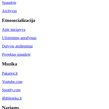
Spaudoje
Archyvas
Etnosocializacija
Apie iniciatyvą
Užsiėmimų aprašymas
Dalyvių atsiliepimai
Projektas spaudoje
Muzika
Pakartot.lt
Youtube.com
Spotify.com
iBiblioteka.lt
Nariams