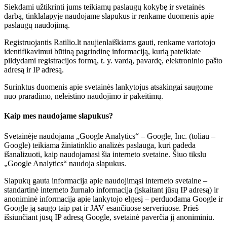
Siekdami užtikrinti jums teikiamų paslaugų kokybę ir svetainės
darbą, tinklalapyje naudojame slapukus ir renkame duomenis apie
paslaugų naudojimą.
Registruojantis Ratilio.lt naujienlaiškiams gauti, renkame vartotojo
identifikavimui būtiną pagrindinę informaciją, kurią pateikiate
pildydami registracijos formą, t. y. vardą, pavardę, elektroninio pašto
adresą ir IP adresą.
Surinktus duomenis apie svetainės lankytojus atsakingai saugome
nuo praradimo, neleistino naudojimo ir pakeitimų.
Kaip mes naudojame slapukus?
Svetainėje naudojama „Google Analytics“ – Google, Inc. (toliau –
Google) teikiama žiniatinklio analizės paslauga, kuri padeda
išanalizuoti, kaip naudojamasi šia interneto svetaine. Šiuo tikslu
„Google Analytics“ naudoja slapukus.
Slapukų gauta informacija apie naudojimąsi interneto svetaine –
standartinė interneto žurnalo informacija (įskaitant jūsų IP adresą) ir
anoniminė informacija apie lankytojo elgesį – perduodama Google ir
Google ją saugo taip pat ir JAV esančiuose serveriuose. Prieš
išsiunčiant jūsų IP adresą Google, svetainė paverčia jį anoniminiu.