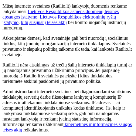
Mūsų interneto svetainės (Ratilio.lt) lankytojų duomenis renkame
laikydamiesi
Lietuvos Respublikos asmens duomenų teisinės
apsaugos įstatymo
,
Lietuvos Respublikos elektroninių ryšių
įstatymo
,
kitų susijusių teisės aktų
bei kontroliuojančių institucijų
nurodymų.
Atkreipiame dėmesį, kad svetainėje gali būti nuorodų į socialinius
tinklus, kitų įmonių ar organizacijų interneto tinklalapius. Svetainės
privatumo ir slapukų politiką taikome tik tada, kai lankotės Ratilio.lt
svetainėje.
Ratilio.lt nėra atsakingas už trečių šalių interneto tinklalapių turinį ar
jų naudojamus privatumo užtikrinimo principus. Jei paspaudę
nuorodą iš Ratilio.lt svetainės pateksite į kitus tinklalapius,
turėtumėte atskirai pasidomėti jų privatumo politika.
Administruodami interneto svetaines bei diagnozuodami sutrikimus
tinklalapių serverių darbe fiksuojame lankytojų kompiuterių IP
adresus ir atliekamus tinklalapiuose veiksmus. IP adresas – tai
kompiuterį identifikuojantis unikalus kodas tinkluose. Jis, kaip ir
lankymosi tinklalapiuose veiksmų seka, gali būti naudojamas
nustatant lankytoją ir renkant įvairią statistinę informaciją.
Informacija renkama užtikrinant
kibernetinės ir informacinės saugos
teisės aktų
reikalavimus.