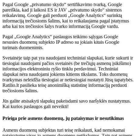
Pagal Google „privatumo skydo“ sertifikavimo tvarką, Google
pareiškia, kad ji laikosi ES ir JAV „privatumo skydo“ sistemos
reikalavimų. Google gali perduoti „Google Analytics“ surinktą
informaciją trečiosioms šalims, kai to reikalaujama pagal įstatymus
arba kai tos trečiosios šalys tvarko informaciją Google vardu.
Pagal „Google Analytics“ paslaugos teikimo sąlygas Google
nesusies duomenų subjekto IP adreso su jokiais kitais Google
turimais duomenimis.
Svetainėje taip pat yra naudojami techniniai slapukai, kurie sukurti ir
tiesiogiai naudojami pačios svetainės (be trečiųjų asmenų įsikišimo)
informacijos elektroniniu ryšio tinklu perdavimui. Techniniai
slapukai nėra naudojami jokiems kitiems tikslams. Toks duomenų
tvarkymas neleidžia tiesiogiai ar netiesiogiai nustatyti Jūsų tapatybės.
Ratilio.lt pasilieka teisę anonimišką statistinę informaciją perduoti
trečiosioms šalims.
Jūs galite atsisakyti slapukų pakeisdami savo naršyklės nustatymus.
Kai kurios paslaugos gali neveikti!
Prieiga prie asmens duomenų, jų pataisymas ir nesutikimas
Asmens duomenų subjektas turi teisę reikalauti, kad nemokamai
pataisytume visus jo asmens duomenų netikslumus. Taip pat asmens