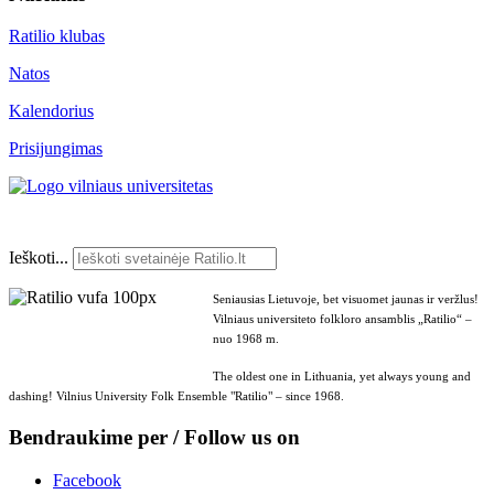
Ratilio klubas
Natos
Kalendorius
Prisijungimas
Ieškoti...
Seniausias Lietuvoje, bet visuomet jaunas ir veržlus!
Vilniaus universiteto folkloro ansamblis „Ratilio“ –
nuo 1968 m.
The oldest one in Lithuania, yet always young and
dashing! Vilnius University Folk Ensemble "Ratilio" – since 1968.
Bendraukime per / Follow us on
Facebook