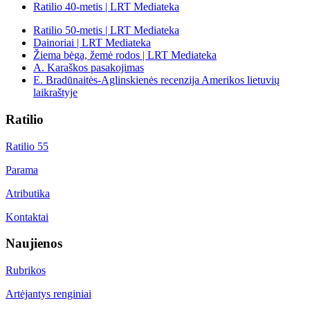
Ratilio 40-metis | LRT Mediateka
Ratilio 50-metis | LRT Mediateka
Dainoriai | LRT Mediateka
Žiema bėga, žemė rodos | LRT Mediateka
A. Karaškos pasakojimas
E. Bradūnaitės-Aglinskienės recenzija Amerikos lietuvių
laikraštyje
Ratilio
Ratilio 55
Parama
Atributika
Kontaktai
Naujienos
Rubrikos
Artėjantys renginiai