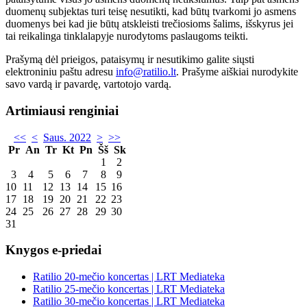
duomenų subjektas turi teisę nesutikti, kad būtų tvarkomi jo asmens
duomenys bei kad jie būtų atskleisti trečiosioms šalims, išskyrus jei
tai reikalinga tinklalapyje nurodytoms paslaugoms teikti.
Prašymą dėl prieigos, pataisymų ir nesutikimo galite siųsti
elektroniniu paštu adresu
info@ratilio.lt
. Prašyme aiškiai nurodykite
savo vardą ir pavardę, vartotojo vardą.
Artimiausi renginiai
<<
<
Saus. 2022
>
>>
Pr
An
Tr
Kt
Pn
Šš
Sk
1
2
3
4
5
6
7
8
9
10
11
12
13
14
15
16
17
18
19
20
21
22
23
24
25
26
27
28
29
30
31
Knygos e-priedai
Ratilio 20-mečio koncertas | LRT Mediateka
Ratilio 25-mečio koncertas | LRT Mediateka
Ratilio 30-mečio koncertas | LRT Mediateka