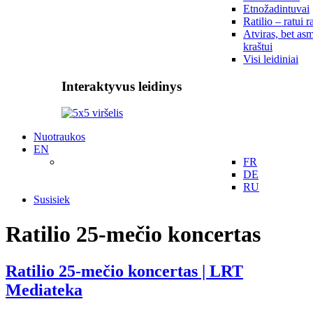
Etnožadintuvai
Ratilio – ratui r
Atviras, bet asm
kraštui
Visi leidiniai
Interaktyvus leidinys
Nuotraukos
EN
FR
DE
RU
Susisiek
Ratilio 25-mečio koncertas
Ratilio 25-mečio koncertas | LRT
Mediateka