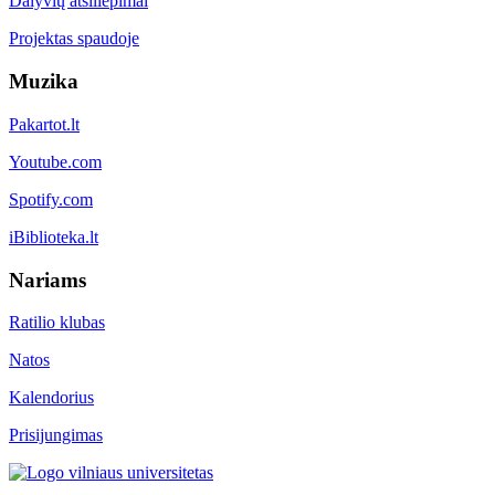
Dalyvių atsiliepimai
Projektas spaudoje
Muzika
Pakartot.lt
Youtube.com
Spotify.com
iBiblioteka.lt
Nariams
Ratilio klubas
Natos
Kalendorius
Prisijungimas