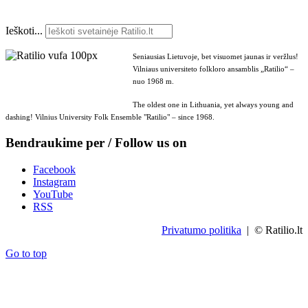
Ieškoti...
Seniausias Lietuvoje, bet visuomet jaunas ir veržlus!
Vilniaus universiteto folkloro ansamblis „Ratilio“ –
nuo 1968 m.
The oldest one in Lithuania, yet always young and
dashing! Vilnius University Folk Ensemble "Ratilio" – since 1968.
Bendraukime per / Follow us on
Facebook
Instagram
YouTube
RSS
Privatumo politika
| © Ratilio.lt
Go to top