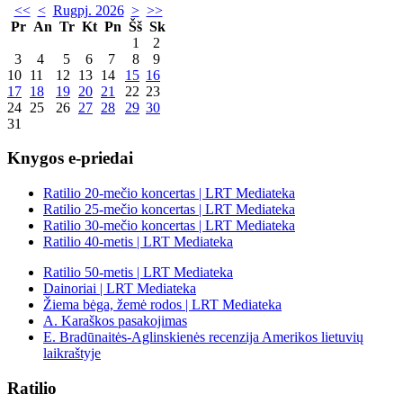
<<
<
Rugpj. 2026
>
>>
Pr
An
Tr
Kt
Pn
Šš
Sk
1
2
3
4
5
6
7
8
9
10
11
12
13
14
15
16
17
18
19
20
21
22
23
24
25
26
27
28
29
30
31
Knygos e-priedai
Ratilio 20-mečio koncertas | LRT Mediateka
Ratilio 25-mečio koncertas | LRT Mediateka
Ratilio 30-mečio koncertas | LRT Mediateka
Ratilio 40-metis | LRT Mediateka
Ratilio 50-metis | LRT Mediateka
Dainoriai | LRT Mediateka
Žiema bėga, žemė rodos | LRT Mediateka
A. Karaškos pasakojimas
E. Bradūnaitės-Aglinskienės recenzija Amerikos lietuvių
laikraštyje
Ratilio