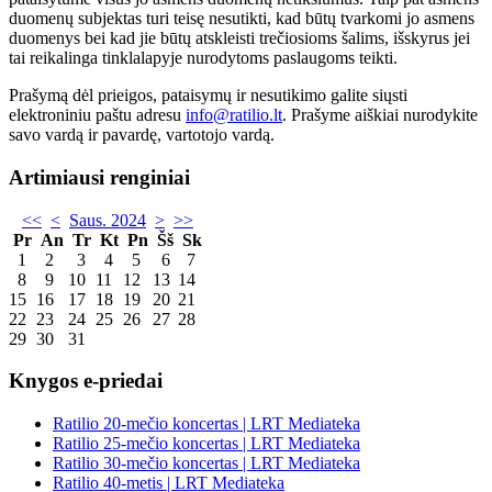
duomenų subjektas turi teisę nesutikti, kad būtų tvarkomi jo asmens
duomenys bei kad jie būtų atskleisti trečiosioms šalims, išskyrus jei
tai reikalinga tinklalapyje nurodytoms paslaugoms teikti.
Prašymą dėl prieigos, pataisymų ir nesutikimo galite siųsti
elektroniniu paštu adresu
info@ratilio.lt
. Prašyme aiškiai nurodykite
savo vardą ir pavardę, vartotojo vardą.
Artimiausi renginiai
<<
<
Saus. 2024
>
>>
Pr
An
Tr
Kt
Pn
Šš
Sk
1
2
3
4
5
6
7
8
9
10
11
12
13
14
15
16
17
18
19
20
21
22
23
24
25
26
27
28
29
30
31
Knygos e-priedai
Ratilio 20-mečio koncertas | LRT Mediateka
Ratilio 25-mečio koncertas | LRT Mediateka
Ratilio 30-mečio koncertas | LRT Mediateka
Ratilio 40-metis | LRT Mediateka