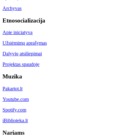
Archyvas
Etnosocializacija
Apie iniciatyvą
Užsiėmimų aprašymas
Dalyvių atsiliepimai
Projektas spaudoje
Muzika
Pakartot.lt
Youtube.com
Spotify.com
iBiblioteka.lt
Nariams