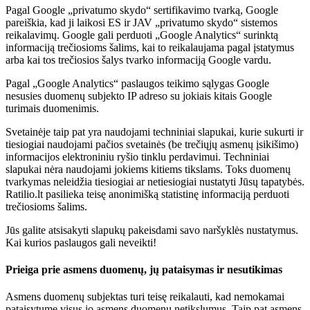
Pagal Google „privatumo skydo“ sertifikavimo tvarką, Google
pareiškia, kad ji laikosi ES ir JAV „privatumo skydo“ sistemos
reikalavimų. Google gali perduoti „Google Analytics“ surinktą
informaciją trečiosioms šalims, kai to reikalaujama pagal įstatymus
arba kai tos trečiosios šalys tvarko informaciją Google vardu.
Pagal „Google Analytics“ paslaugos teikimo sąlygas Google
nesusies duomenų subjekto IP adreso su jokiais kitais Google
turimais duomenimis.
Svetainėje taip pat yra naudojami techniniai slapukai, kurie sukurti ir
tiesiogiai naudojami pačios svetainės (be trečiųjų asmenų įsikišimo)
informacijos elektroniniu ryšio tinklu perdavimui. Techniniai
slapukai nėra naudojami jokiems kitiems tikslams. Toks duomenų
tvarkymas neleidžia tiesiogiai ar netiesiogiai nustatyti Jūsų tapatybės.
Ratilio.lt pasilieka teisę anonimišką statistinę informaciją perduoti
trečiosioms šalims.
Jūs galite atsisakyti slapukų pakeisdami savo naršyklės nustatymus.
Kai kurios paslaugos gali neveikti!
Prieiga prie asmens duomenų, jų pataisymas ir nesutikimas
Asmens duomenų subjektas turi teisę reikalauti, kad nemokamai
pataisytume visus jo asmens duomenų netikslumus. Taip pat asmens