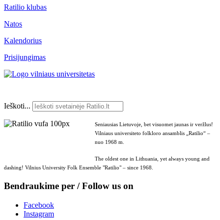
Ratilio klubas
Natos
Kalendorius
Prisijungimas
Ieškoti...
Seniausias Lietuvoje, bet visuomet jaunas ir veržlus!
Vilniaus universiteto folkloro ansamblis „Ratilio“ –
nuo 1968 m.
The oldest one in Lithuania, yet always young and
dashing! Vilnius University Folk Ensemble "Ratilio" – since 1968.
Bendraukime per / Follow us on
Facebook
Instagram