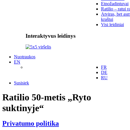
Etnožadintuvai
Ratilio – ratui r
Atviras, bet asm
kraštui
Visi leidiniai
Interaktyvus leidinys
Nuotraukos
EN
FR
DE
RU
Susisiek
Ratilio 50-metis „Ryto
suktinyje“
Privatumo politika