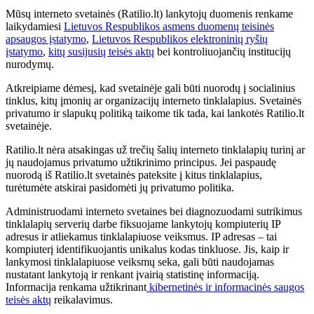
Mūsų interneto svetainės (Ratilio.lt) lankytojų duomenis renkame
laikydamiesi
Lietuvos Respublikos asmens duomenų teisinės
apsaugos įstatymo
,
Lietuvos Respublikos elektroninių ryšių
įstatymo
,
kitų susijusių teisės aktų
bei kontroliuojančių institucijų
nurodymų.
Atkreipiame dėmesį, kad svetainėje gali būti nuorodų į socialinius
tinklus, kitų įmonių ar organizacijų interneto tinklalapius. Svetainės
privatumo ir slapukų politiką taikome tik tada, kai lankotės Ratilio.lt
svetainėje.
Ratilio.lt nėra atsakingas už trečių šalių interneto tinklalapių turinį ar
jų naudojamus privatumo užtikrinimo principus. Jei paspaudę
nuorodą iš Ratilio.lt svetainės pateksite į kitus tinklalapius,
turėtumėte atskirai pasidomėti jų privatumo politika.
Administruodami interneto svetaines bei diagnozuodami sutrikimus
tinklalapių serverių darbe fiksuojame lankytojų kompiuterių IP
adresus ir atliekamus tinklalapiuose veiksmus. IP adresas – tai
kompiuterį identifikuojantis unikalus kodas tinkluose. Jis, kaip ir
lankymosi tinklalapiuose veiksmų seka, gali būti naudojamas
nustatant lankytoją ir renkant įvairią statistinę informaciją.
Informacija renkama užtikrinant
kibernetinės ir informacinės saugos
teisės aktų
reikalavimus.