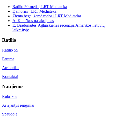
Ratilio 50-metis | LRT Mediateka
Dainoriai | LRT Mediateka
Žiema bėga, žemė rodos | LRT Mediateka
A. Karaškos pasakojimas
E. Bradūnaitės-Aglinskienės recenzija Amerikos lietuvių
laikraštyje
Ratilio
Ratilio 55
Parama
Atributika
Kontaktai
Naujienos
Rubrikos
Artėjantys renginiai
Spaudoje