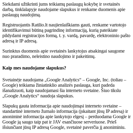
Siekdami užtikrinti jums teikiamų paslaugų kokybę ir svetainės
darbą, tinklalapyje naudojame slapukus ir renkame duomenis apie
paslaugų naudojimą.
Registruojantis Ratilio.lt naujienlaiškiams gauti, renkame vartotojo
identifikavimui būtiną pagrindinę informaciją, kurią pateikiate
pildydami registracijos formą, t. y. vardą, pavardę, elektroninio pašto
adresą ir IP adresą.
Surinktus duomenis apie svetainės lankytojus atsakingai saugome
nuo praradimo, neleistino naudojimo ir pakeitimų.
Kaip mes naudojame slapukus?
Svetainėje naudojama „Google Analytics“ – Google, Inc. (toliau –
Google) teikiama žiniatinklio analizės paslauga, kuri padeda
išanalizuoti, kaip naudojamasi šia interneto svetaine. Šiuo tikslu
„Google Analytics“ naudoja slapukus.
Slapukų gauta informacija apie naudojimąsi interneto svetaine –
standartinė interneto žurnalo informacija (įskaitant jūsų IP adresą) ir
anoniminė informacija apie lankytojo elgesį – perduodama Google ir
Google ją saugo taip pat ir JAV esančiuose serveriuose. Prieš
išsiunčiant jūsų IP adresą Google, svetainė paverčia jį anoniminiu.