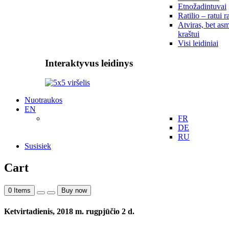
Etnožadintuvai
Ratilio – ratui r
Atviras, bet asm
kraštui
Visi leidiniai
Interaktyvus leidinys
Nuotraukos
EN
FR
DE
RU
Susisiek
Cart
0
Items
Buy now
Ketvirtadienis, 2018 m. rugpjūčio 2 d.