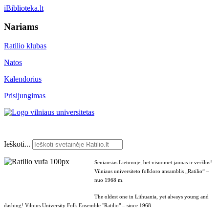
iBiblioteka.lt
Nariams
Ratilio klubas
Natos
Kalendorius
Prisijungimas
Ieškoti...
Seniausias Lietuvoje, bet visuomet jaunas ir veržlus!
Vilniaus universiteto folkloro ansamblis „Ratilio“ –
nuo 1968 m.
The oldest one in Lithuania, yet always young and
dashing! Vilnius University Folk Ensemble "Ratilio" – since 1968.