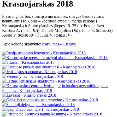
Krasnojarskas 2018
Prasmingi darbai, susimąstymo minutės, smagus bendravimas,
nenutylantis folkloras – kadruose emocijų marga kelionė į
Krasnojarską ir Sibiro platybes (liepos 19–25 d.). Fotografavo
Kristina A. (toliau
KA
), Damilė M. (toliau
DM
), Julita S. (toliau
JS
),
Adelė V. (toliau
AV
) ir Julija V. (toliau
JV
).
Apie kelionę skaitykite:
Kartu mes – Lietuva