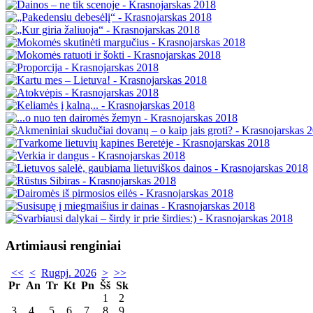
Artimiausi renginiai
<<
<
Rugpj. 2026
>
>>
Pr
An
Tr
Kt
Pn
Šš
Sk
1
2
3
4
5
6
7
8
9