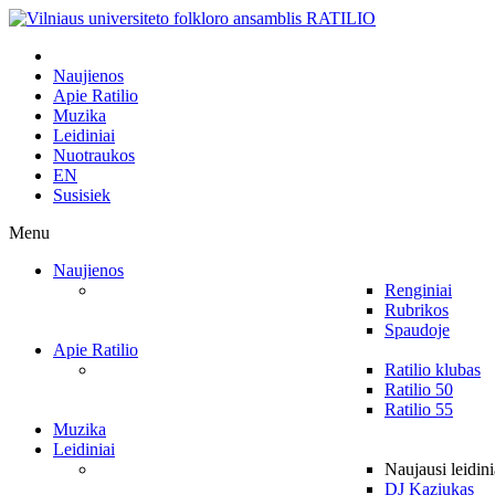
Naujienos
Apie Ratilio
Muzika
Leidiniai
Nuotraukos
EN
Susisiek
Menu
Naujienos
Renginiai
Rubrikos
Spaudoje
Apie Ratilio
Ratilio klubas
Ratilio 50
Ratilio 55
Muzika
Leidiniai
Naujausi leidini
DJ Kaziukas