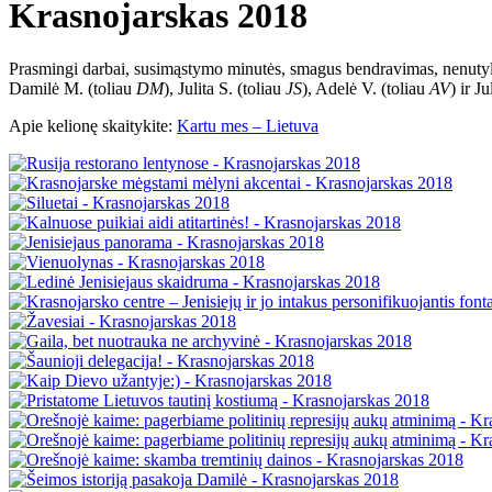
Krasnojarskas 2018
Prasmingi darbai, susimąstymo minutės, smagus bendravimas, nenutylan
Damilė M. (toliau
DM
), Julita S. (toliau
JS
), Adelė V. (toliau
AV
) ir J
Apie kelionę skaitykite:
Kartu mes – Lietuva