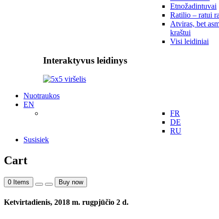
Etnožadintuvai
Ratilio – ratui r
Atviras, bet asm
kraštui
Visi leidiniai
Interaktyvus leidinys
Nuotraukos
EN
FR
DE
RU
Susisiek
Cart
0
Items
Buy now
Ketvirtadienis, 2018 m. rugpjūčio 2 d.