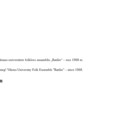
ilniaus universiteto folkloro ansamblis „Ratilio“ – nuo 1968 m.
ing! Vilnius University Folk Ensemble "Ratilio" – since 1968.
on