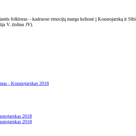
tis folkloras – kadruose emocijų marga kelionė į Krasnojarską ir Sibir
ulija V. (toliau
JV
).