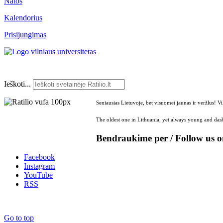
Natos
Kalendorius
Prisijungimas
Ieškoti...
Seniausias Lietuvoje, bet visuomet jaunas ir veržlus! V
The oldest one in Lithuania, yet always young and dash
Bendraukime per / Follow us 
Facebook
Instagram
YouTube
RSS
Go to top