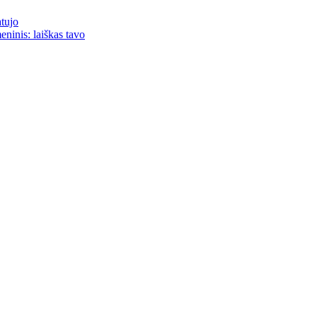
atujo
eninis: laiškas tavo