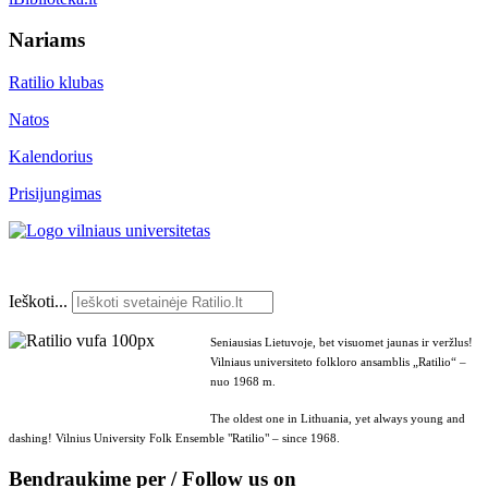
Nariams
Ratilio klubas
Natos
Kalendorius
Prisijungimas
Ieškoti...
Seniausias Lietuvoje, bet visuomet jaunas ir veržlus!
Vilniaus universiteto folkloro ansamblis „Ratilio“ –
nuo 1968 m.
The oldest one in Lithuania, yet always young and
dashing! Vilnius University Folk Ensemble "Ratilio" – since 1968.
Bendraukime per / Follow us on