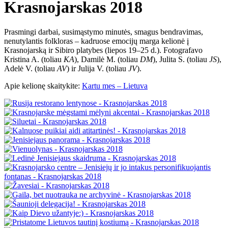
Krasnojarskas 2018
Prasmingi darbai, susimąstymo minutės, smagus bendravimas,
nenutylantis folkloras – kadruose emocijų marga kelionė į
Krasnojarską ir Sibiro platybes (liepos 19–25 d.). Fotografavo
Kristina A. (toliau
KA
), Damilė M. (toliau
DM
), Julita S. (toliau
JS
),
Adelė V. (toliau
AV
) ir Julija V. (toliau
JV
).
Apie kelionę skaitykite:
Kartu mes – Lietuva