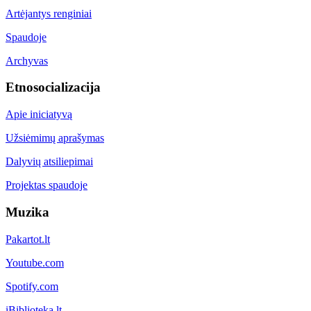
Artėjantys renginiai
Spaudoje
Archyvas
Etnosocializacija
Apie iniciatyvą
Užsiėmimų aprašymas
Dalyvių atsiliepimai
Projektas spaudoje
Muzika
Pakartot.lt
Youtube.com
Spotify.com
iBiblioteka.lt