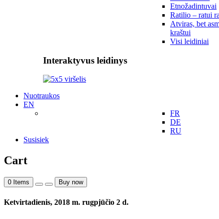
Etnožadintuvai
Ratilio – ratui r
Atviras, bet asm
kraštui
Visi leidiniai
Interaktyvus leidinys
Nuotraukos
EN
FR
DE
RU
Susisiek
Cart
0
Items
Buy now
Ketvirtadienis, 2018 m. rugpjūčio 2 d.