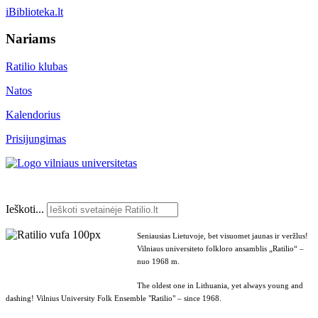
iBiblioteka.lt
Nariams
Ratilio klubas
Natos
Kalendorius
Prisijungimas
Ieškoti...
Seniausias Lietuvoje, bet visuomet jaunas ir veržlus!
Vilniaus universiteto folkloro ansamblis „Ratilio“ –
nuo 1968 m.
The oldest one in Lithuania, yet always young and
dashing! Vilnius University Folk Ensemble "Ratilio" – since 1968.