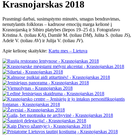
Krasnojarskas 2018
Prasmingi darbai, susimąstymo minutės, smagus bendravimas,
nenutylantis folkloras – kadruose emocijų marga kelionė į
Krasnojarską ir Sibiro platybes (liepos 19–25 d.). Fotografavo
Kristina A. (toliau
KA
), Damilė M. (toliau
DM
), Julita S. (toliau
JS
),
Adelė V. (toliau
AV
) ir Julija V. (toliau
JV
).
Apie kelionę skaitykite:
Kartu mes – Lietuva