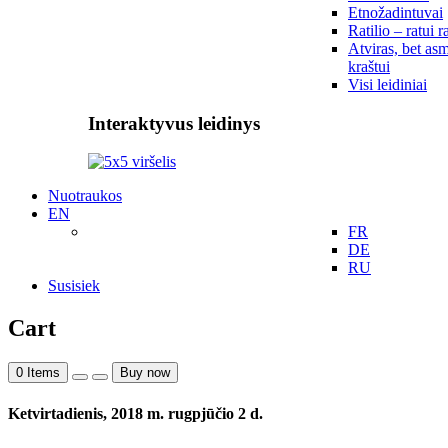
Etnožadintuvai
Ratilio – ratui r
Atviras, bet asm
kraštui
Visi leidiniai
Interaktyvus leidinys
Nuotraukos
EN
FR
DE
RU
Susisiek
Cart
0
Items
Buy now
Ketvirtadienis, 2018 m. rugpjūčio 2 d.